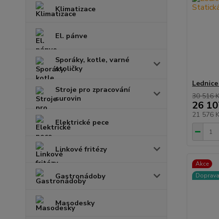
Klimatizace
El. pánve
Sporáky, kotle, varné
stoličky
Lednice
Stroje pro zpracování
30 516 
surovin
26 10
21 576 
Elektrické pece
Linkové fritézy
Akce
Gastronádoby
Doprav
Masodesky