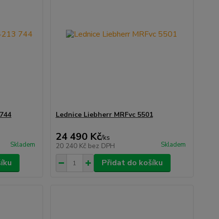
 744
Lednice Liebherr MRFvc 5501
24 490 Kč
/
ks
Skladem
Skladem
20 240 Kč
bez DPH
šíku
Přidat do košíku