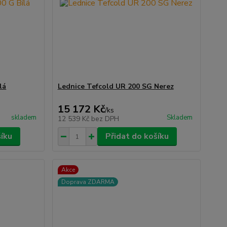
lá
Lednice Tefcold UR 200 SG Nerez
15 172 Kč
/
ks
skladem
Skladem
12 539 Kč
bez DPH
šíku
Přidat do košíku
Akce
Doprava ZDARMA