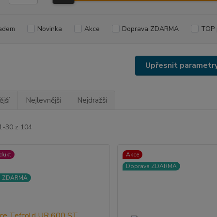
adem
Novinka
Akce
Doprava ZDARMA
TOP 
Upřesnit parametr
jší
Nejlevnější
Nejdražší
1-30 z 104
dukt
Akce
Doprava ZDARMA
a ZDARMA