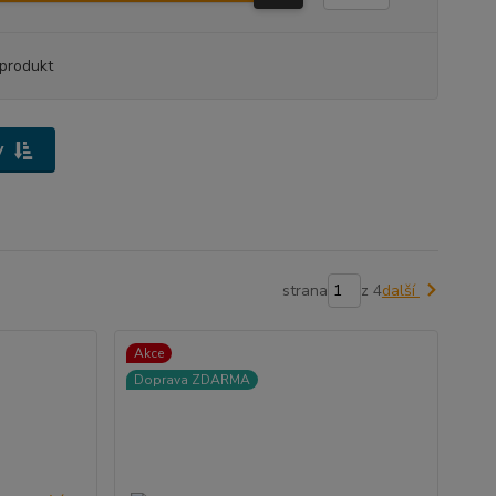
produkt
y
strana
z 4
další
Akce
Doprava ZDARMA