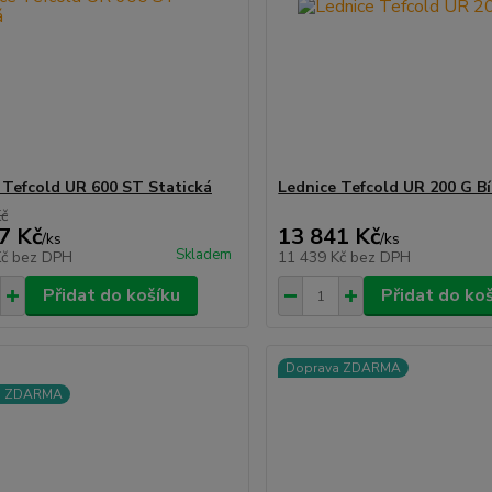
 Tefcold UR 600 ST Statická
Lednice Tefcold UR 200 G Bí
Kč
7 Kč
13 841 Kč
/
ks
/
ks
Skladem
Kč
bez DPH
11 439 Kč
bez DPH
Přidat do košíku
Přidat do ko
Doprava ZDARMA
a ZDARMA