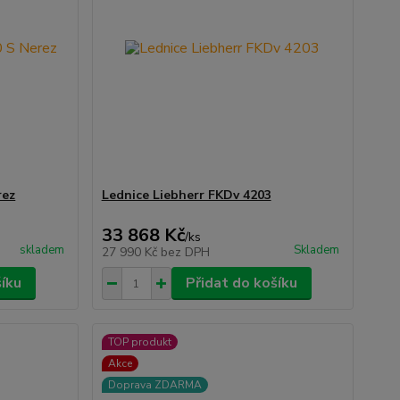
rez
Lednice Liebherr FKDv 4203
33 868 Kč
/
ks
skladem
Skladem
27 990 Kč
bez DPH
šíku
Přidat do košíku
TOP produkt
Akce
Doprava ZDARMA