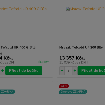
 Tefcold UR 400 G Bílá
Mrazák Tefcold UF 200 Bílý
Kč
4 Kč
13 357 Kč
/
ks
/
ks
skladem
Kč
bez DPH
11 039 Kč
bez DPH
Přidat do košíku
Přidat do ko
Akce
a ZDARMA
Doprava ZDARMA