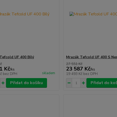
Tefcold UF 400 Bílý
Mrazák Tefcold UF 400 S Ne
Kč
27 551 Kč
1 Kč
23 587 Kč
/
ks
/
ks
skladem
Kč
bez DPH
19 493 Kč
bez DPH
Přidat do košíku
Přidat do ko