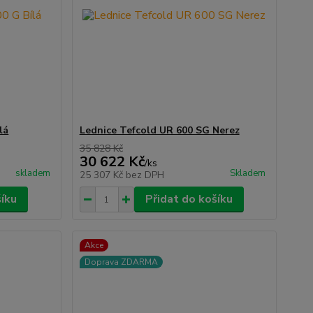
lá
Lednice Tefcold UR 600 SG Nerez
35 828 Kč
30 622 Kč
/
ks
skladem
Skladem
25 307 Kč
bez DPH
šíku
Přidat do košíku
Akce
Doprava ZDARMA