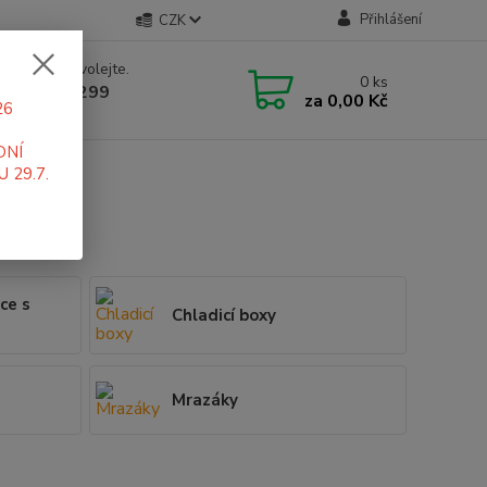
Přihlášení
CZK
 si rady? Zavolejte.
0
ks
 519 411 299
za
0,00 Kč
26
 7-16 hod
DNÍ
 29.7.
ce s
Chladicí boxy
Mrazáky