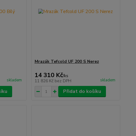
Mrazák Tefcold UF 200 S Nerez
14 310 Kč
/
ks
skladem
skladem
11 826 Kč
bez DPH
šíku
Přidat do košíku