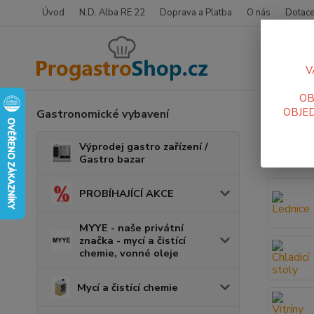
Úvod
N.D. Alba RE 22
Doprava a Platba
O nás
Dotace
V
OB
OBJED
Gastronomické vybavení
Úvod
L
Ledn
Výprodej gastro zařízení /
Gastro bazar
PROBÍHAJÍCÍ AKCE
MYYE - naše privátní
značka - mycí a čistící
chemie, vonné oleje
Mycí a čistící chemie