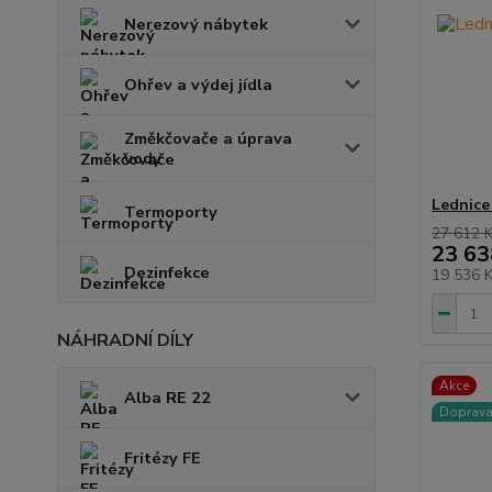
Nerezový nábytek
Ohřev a výdej jídla
Změkčovače a úprava
vody
Lednice
Termoporty
27 612 
23 63
Dezinfekce
19 536 
NÁHRADNÍ DÍLY
Akce
Alba RE 22
Doprav
Fritézy FE