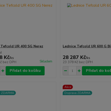
 Tefcold UR 400 SG Nerez
Lednice Tefcold UR 600 G Bí
Kč
8 Kč
28 287 Kč
/
ks
/
ks
Skladem
Kč
bez DPH
23 378 Kč
bez DPH
Přidat do košíku
Přidat do ko
Akce
a ZDARMA
Doprava ZDARMA