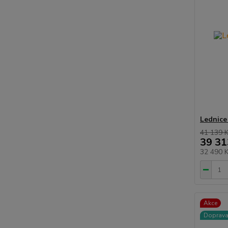
Lednice
41 139 
39 31
32 490 
Akce
Doprav