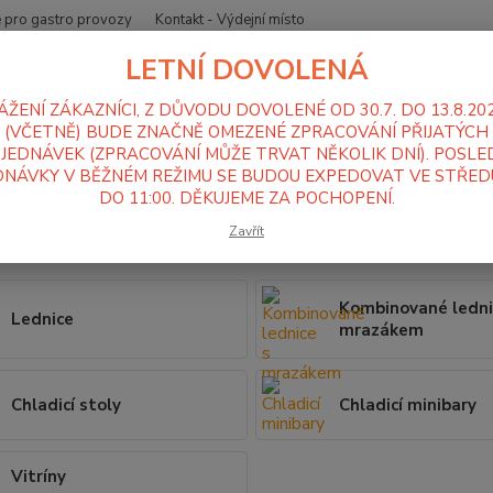
 pro gastro provozy
Kontakt - Výdejní místo
LETNÍ DOVOLENÁ
Nevíte
Hledat
+420
ÁŽENÍ ZÁKAZNÍCI, Z DŮVODU DOVOLENÉ OD 30.7. DO 13.8.20
Po-Pá
(VČETNĚ) BUDE ZNAČNĚ OMEZENÉ ZPRACOVÁNÍ PŘIJATÝCH
JEDNÁVEK (ZPRACOVÁNÍ MŮŽE TRVAT NĚKOLIK DNÍ). POSLE
NÁVKY V BĚŽNÉM REŽIMU SE BUDOU EXPEDOVAT VE STŘEDU
ednice, Mrazáky
DO 11:00. DĚKUJEME ZA POCHOPENÍ.
ice, Mrazáky
Zavřít
Kombinované ledni
Lednice
mrazákem
Chladicí stoly
Chladicí minibary
Vitríny