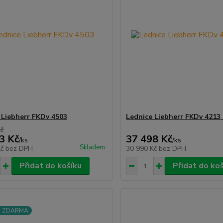
 Liebherr FKDv 4503
Lednice Liebherr FKDv 4213
Kč
3 Kč
37 498 Kč
/
ks
/
ks
Skladem
Kč
bez DPH
30 990 Kč
bez DPH
Přidat do košíku
Přidat do ko
a ZDARMA