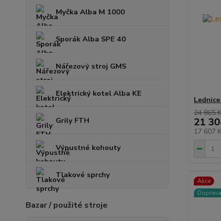
Myčka Alba M 1000
Sporák Alba SPE 40
Nářezový stroj GMS
Elektrický kotel Alba KE
Lednice
24 865 
Grily FTH
21 30
17 607 
Výpustné kohouty
Tlakové sprchy
Akce
Doprav
Bazar / použité stroje