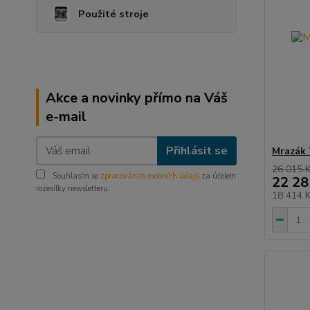
Použité stroje
Akce a novinky přímo na Váš
e-mail
Přihlásit se
Mrazák 
26 015 
Souhlasím se
zpracováním osobních údajů
za účelem
22 28
rozesílky newsletteru.
18 414 