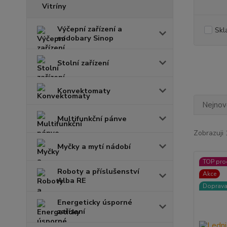
Vitríny
Výčepní zařízení a
Skl
sodobary Sinop
Stolní zařízení
Konvektomaty
Nejnově
Multifunkční pánve
Zobrazuji 
Myčky a mytí nádobí
TOP pro
Roboty a příslušenství
Akce
Alba RE
Doprav
Energeticky úsporné
zařízení