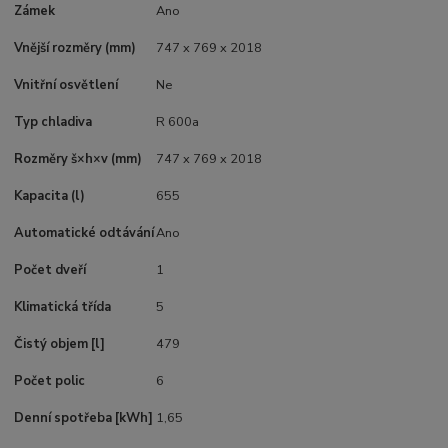
Zámek
Ano
Vnější rozměry (mm)
747 x 769 x 2018
Vnitřní osvětlení
Ne
Typ chladiva
R 600a
Rozměry š×h×v (mm)
747 x 769 x 2018
Kapacita (l)
655
Automatické odtávání
Ano
Počet dveří
1
Klimatická třída
5
Čistý objem [l]
479
Počet polic
6
Denní spotřeba [kWh]
1,65