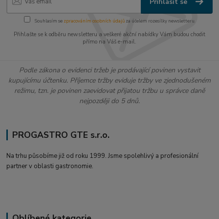
Přihlásit se
Souhlasím se
zpracováním osobních údajů
za účelem rozesílky newsletteru.
Přihlašte se k odběru newsletteru a veškeré akční nabídky Vám budou chodit
přímo na Váš e-mail.
Podle zákona o evidenci tržeb je prodávající povinen vystavit
kupujícímu účtenku. Příjemce tržby eviduje tržby ve zjednodušeném
režimu, tzn. je povinen zaevidovat přijatou tržbu u správce daně
nejpozději do 5 dnů.
PROGASTRO GTE s.r.o.
Na trhu působíme již od roku 1999. Jsme spolehlivý a profesionální
partner v oblasti gastronomie.
Oblíbené kategorie