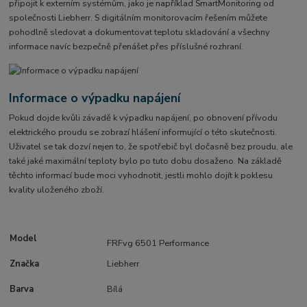
připojit k externím systémům, jako je například SmartMonitoring od
společnosti Liebherr. S digitálním monitorovacím řešením můžete
pohodlně sledovat a dokumentovat teplotu skladování a všechny
informace navíc bezpečně přenášet přes příslušné rozhraní.
Informace o výpadku napájení
Pokud dojde kvůli závadě k výpadku napájení, po obnovení přívodu
elektrického proudu se zobrazí hlášení informující o této skutečnosti.
Uživatel se tak dozví nejen to, že spotřebič byl dočasně bez proudu, ale
také jaké maximální teploty bylo po tuto dobu dosaženo. Na základě
těchto informací bude moci vyhodnotit, jestli mohlo dojít k poklesu
kvality uloženého zboží.
Model
FRFvg 6501 Performance
Značka
Liebherr
Barva
Bílá