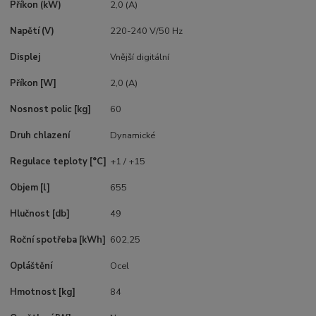
Příkon (kW)
2,0 (A)
Napětí (V)
220-240 V/50 Hz
Displej
Vnější digitální
Příkon [W]
2,0 (A)
Nosnost polic [kg]
60
Druh chlazení
Dynamické
Regulace teploty [°C]
+1 / +15
Objem [l]
655
Hlučnost [db]
49
Roční spotřeba [kWh]
602,25
Opláštění
Ocel
Hmotnost [kg]
84