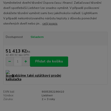
Vyměnitelné dveřní těsnění Úspora času i financí: Zatlačovací těsnění
dveří spotřebičů Liebherr lze snadno vyměnit. V případě poškození
dokážete těsnění vyměnit sami bez jakéhokoliv nářadí. LightAlarm
V případě nekontrolovaného nárůstu teploty z důvodu ponechání
otevřených dveří nebo jin...
celý popis
Dostupnost
Skladem
51 413 Kč
/
ks
42 490 Kč
bez DPH
Přidat do košíku
Nabízíme také splátkový prodej
EAN kód:
9005382196410
Výrobce:
Liebherr
Záruka:
2 + 3 roky