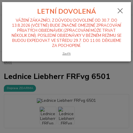
0
ks
+420 519 411 299
CZK
za
0,00 Kč
LETNÍ DOVOLENÁ
Po-Pá 7-16 hod
VÁŽENÍ ZÁKAZNÍCI, Z DŮVODU DOVOLENÉ OD 30.7. DO
Menu
13.8.2026 (VČETNĚ) BUDE ZNAČNĚ OMEZENÉ ZPRACOVÁNÍ
PŘIJATÝCH OBJEDNÁVEK (ZPRACOVÁNÍ MŮŽE TRVAT
NĚKOLIK DNÍ). POSLEDNÍ OBJEDNÁVKY V BĚŽNÉM REŽIMU SE
BUDOU EXPEDOVAT VE STŘEDU 29.7. DO 11:00. DĚKUJEME
Hledat
ZA POCHOPENÍ.
Zavřít
Úvod
Lednice, Mrazáky
Lednice
Plné dveře
Lednice Liebherr FRFvg
6501
Lednice Liebherr FRFvg 6501
Doprava ZDARMA