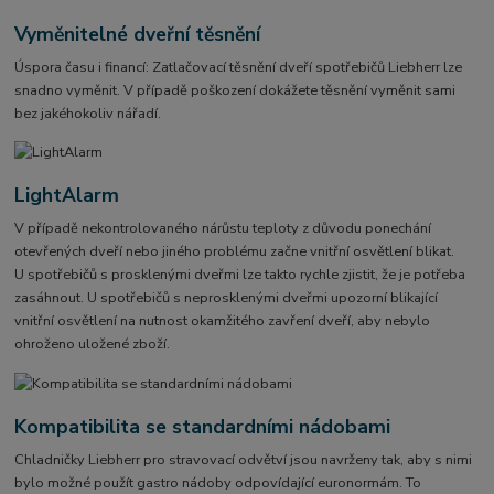
Vyměnitelné dveřní těsnění
Úspora času i financí: Zatlačovací těsnění dveří spotřebičů Liebherr lze
snadno vyměnit. V případě poškození dokážete těsnění vyměnit sami
bez jakéhokoliv nářadí.
LightAlarm
V případě nekontrolovaného nárůstu teploty z důvodu ponechání
otevřených dveří nebo jiného problému začne vnitřní osvětlení blikat.
U spotřebičů s prosklenými dveřmi lze takto rychle zjistit, že je potřeba
zasáhnout. U spotřebičů s neprosklenými dveřmi upozorní blikající
vnitřní osvětlení na nutnost okamžitého zavření dveří, aby nebylo
ohroženo uložené zboží.
Kompatibilita se standardními nádobami
Chladničky Liebherr pro stravovací odvětví jsou navrženy tak, aby s nimi
bylo možné použít gastro nádoby odpovídající euronormám. To