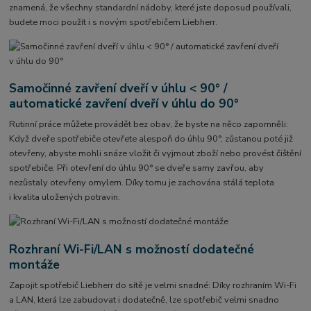
znamená, že všechny standardní nádoby, které jste doposud používali,
budete moci použít i s novým spotřebičem Liebherr.
Samočinné zavření dveří v úhlu < 90° /
automatické zavření dveří v úhlu do 90°
Rutinní práce můžete provádět bez obav, že byste na něco zapomněli:
Když dveře spotřebiče otevřete alespoň do úhlu 90°, zůstanou poté již
otevřeny, abyste mohli snáze vložit či vyjmout zboží nebo provést čištění
spotřebiče. Při otevření do úhlu 90° se dveře samy zavřou, aby
nezůstaly otevřeny omylem. Díky tomu je zachována stálá teplota
i kvalita uložených potravin.
Rozhraní Wi-Fi/LAN s možností dodatečné
montáže
Zapojit spotřebič Liebherr do sítě je velmi snadné: Díky rozhraním Wi-Fi
a LAN, která lze zabudovat i dodatečně, lze spotřebič velmi snadno