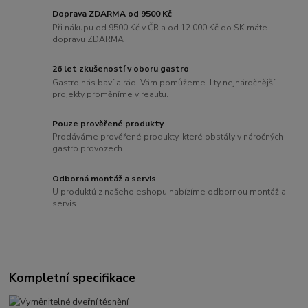
Doprava ZDARMA od 9500 Kč
Při nákupu od 9500 Kč v ČR a od 12 000 Kč do SK máte
dopravu ZDARMA
26 let zkušeností v oboru gastro
Gastro nás baví a rádi Vám pomůžeme. I ty nejnáročnější
projekty proměníme v realitu.
Pouze prověřené produkty
Prodáváme prověřené produkty, které obstály v náročných
gastro provozech.
Odborná montáž a servis
U produktů z našeho eshopu nabízíme odbornou montáž a
servis.
Kompletní specifikace