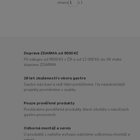
strana
z 1
Doprava ZDARMA od 9500 Kč
Při nákupu od 9500 Kč v ČR a od 12 000 Kč do SK máte
dopravu ZDARMA
26 let zkušeností v oboru gastro
Gastro nás baví a rádi Vám pomůžeme. I ty nejnáročnější
projekty proměníme v realitu.
Pouze prověřené produkty
Prodáváme prověřené produkty, které obstály v náročných
gastro provozech.
Odborná montáž a servis
U produktů z našeho eshopu nabízíme odbornou montáž a
servis.