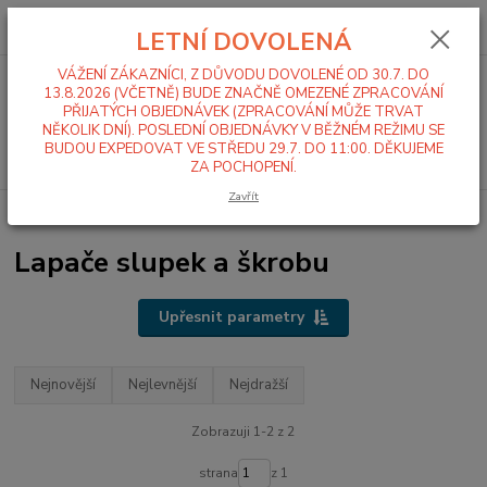
0
ks
+420 519 411 299
CZK
za
0,00 Kč
LETNÍ DOVOLENÁ
Po-Pá 7-16 hod
VÁŽENÍ ZÁKAZNÍCI, Z DŮVODU DOVOLENÉ OD 30.7. DO
Menu
13.8.2026 (VČETNĚ) BUDE ZNAČNĚ OMEZENÉ ZPRACOVÁNÍ
PŘIJATÝCH OBJEDNÁVEK (ZPRACOVÁNÍ MŮŽE TRVAT
NĚKOLIK DNÍ). POSLEDNÍ OBJEDNÁVKY V BĚŽNÉM REŽIMU SE
BUDOU EXPEDOVAT VE STŘEDU 29.7. DO 11:00. DĚKUJEME
Hledat
ZA POCHOPENÍ.
Zavřít
Úvod
Stroje pro zpracování surovin
Lapače slupek a škrobu
Lapače slupek a škrobu
Upřesnit parametry
Nejnovější
Nejlevnější
Nejdražší
Zobrazuji 1-2 z 2
strana
z 1