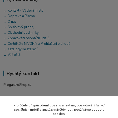
→ Kontakt - Výdejní místo
→ Doprava a Platba
→ O nás
→ Splátkový prodej
→ Obchodní podmínky
→ Zpracování osobních údajů
→ Certifikáty NIVONA a Prohlášení o shodě
→ Katalogy ke stažení
→ Váš účet
Rychlý kontakt
ProgastroShop.cz
+420 519 411 299
Po-Pá 7-16 hod
Pro účely přizpůsobení obsahu a reklam, poskytování funkcí
sociálních médií a analýzy návštěvnosti používáme soubory
obchod@progastro.cz
cookies.