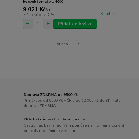
konvektomaty UNOX
9 021 Kč
/
ks
Skladem
7 455 Kč
bez DPH
Přidat do košíku
strana
z 1
Doprava ZDARMA od 9500 Kč
Při nákupu od 9500 Kč v ČR a od 12 000 Kč do SK máte
dopravu ZDARMA
26 let zkušeností v oboru gastro
Gastro nás baví a rádi Vám pomůžeme. I ty nejnáročnější
projekty proměníme v realitu.