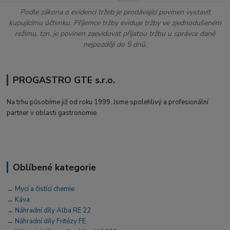
Podle zákona o evidenci tržeb je prodávající povinen vystavit
kupujícímu účtenku. Příjemce tržby eviduje tržby ve zjednodušeném
režimu, tzn. je povinen zaevidovat přijatou tržbu u správce daně
nejpozději do 5 dnů.
PROGASTRO GTE s.r.o.
Na trhu působíme již od roku 1999. Jsme spolehlivý a profesionální
partner v oblasti gastronomie.
Oblíbené kategorie
→ Mycí a čistící chemie
→ Káva
→ Náhradní díly Alba RE 22
→ Náhradní díly Fritézy FE