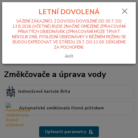
0
ks
+420 519 411 299
CZK
za
0,00 Kč
LETNÍ DOVOLENÁ
Po-Pá 7-16 hod
VÁŽENÍ ZÁKAZNÍCI, Z DŮVODU DOVOLENÉ OD 30.7. DO
Menu
13.8.2026 (VČETNĚ) BUDE ZNAČNĚ OMEZENÉ ZPRACOVÁNÍ
PŘIJATÝCH OBJEDNÁVEK (ZPRACOVÁNÍ MŮŽE TRVAT
NĚKOLIK DNÍ). POSLEDNÍ OBJEDNÁVKY V BĚŽNÉM REŽIMU SE
BUDOU EXPEDOVAT VE STŘEDU 29.7. DO 11:00. DĚKUJEME
Hledat
ZA POCHOPENÍ.
Zavřít
Úvod
Změkčovače a úprava vody
Změkčovače a úprava vody
Jednorázové kartuše Brita
Automatické změkčovače řízené průtokem
Upřesnit parametry