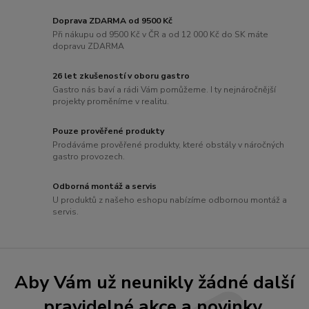
Doprava ZDARMA od 9500 Kč
Při nákupu od 9500 Kč v ČR a od 12 000 Kč do SK máte
dopravu ZDARMA
26 let zkušeností v oboru gastro
Gastro nás baví a rádi Vám pomůžeme. I ty nejnáročnější
projekty proměníme v realitu.
Pouze prověřené produkty
Prodáváme prověřené produkty, které obstály v náročných
gastro provozech.
Odborná montáž a servis
U produktů z našeho eshopu nabízíme odbornou montáž a
servis.
Aby Vám už neunikly žádné další
pravidelné akce a novinky.