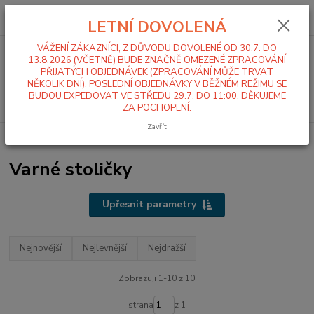
0
ks
+420 519 411 299
CZK
za
0,00 Kč
LETNÍ DOVOLENÁ
Po-Pá 7-16 hod
VÁŽENÍ ZÁKAZNÍCI, Z DŮVODU DOVOLENÉ OD 30.7. DO
Menu
13.8.2026 (VČETNĚ) BUDE ZNAČNĚ OMEZENÉ ZPRACOVÁNÍ
PŘIJATÝCH OBJEDNÁVEK (ZPRACOVÁNÍ MŮŽE TRVAT
NĚKOLIK DNÍ). POSLEDNÍ OBJEDNÁVKY V BĚŽNÉM REŽIMU SE
BUDOU EXPEDOVAT VE STŘEDU 29.7. DO 11:00. DĚKUJEME
Hledat
ZA POCHOPENÍ.
Zavřít
Úvod
Sporáky, kotle, varné stoličky
Varné stoličky
Varné stoličky
Upřesnit parametry
Nejnovější
Nejlevnější
Nejdražší
Zobrazuji 1-10 z 10
strana
z 1