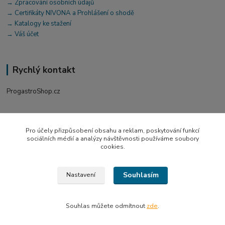
→ Zpracování osobních údajů
→ Certifikáty NIVONA a Prohlášení o shodě
→ Katalogy ke stažení
→ Váš účet
Rychlý kontakt
ProgastroShop.cz
+420 519 411 299
Po-Pá 7-16 hod
Pro účely přizpůsobení obsahu a reklam, poskytování funkcí
sociálních médií a analýzy návštěvnosti používáme soubory
obchod@progastro.cz
cookies.
Souhlasím
Nastavení
© 2026 PROGASTRO GTE s.r.o. | ProgastroShop.cz
Souhlas můžete odmítnout
zde
.
Vytvořeno na
Eshop-rychle.cz