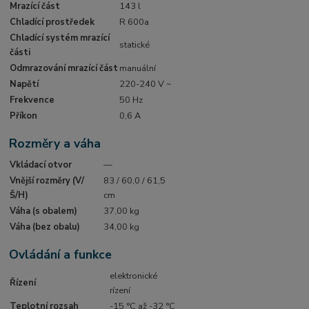
Mrazící část
143 l
Chladící prostředek
R 600a
Chladící systém mrazící
statické
části
Odmrazování mrazící část
manuální
Napětí
220-240 V ~
Frekvence
50 Hz
Příkon
0,6 A
Rozměry a váha
Vkládací otvor
—
Vnější rozměry (V/
83 / 60,0 / 61,5
Š/H)
cm
Váha (s obalem)
37,00 kg
Váha (bez obalu)
34,00 kg
Ovládání a funkce
elektronické
Řízení
rízení
Teplotní rozsah
-15 °C až -32 °C