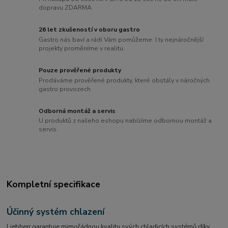
dopravu ZDARMA
26 let zkušeností v oboru gastro
Gastro nás baví a rádi Vám pomůžeme. I ty nejnáročnější
projekty proměníme v realitu.
Pouze prověřené produkty
Prodáváme prověřené produkty, které obstály v náročných
gastro provozech.
Odborná montáž a servis
U produktů z našeho eshopu nabízíme odbornou montáž a
servis.
Kompletní specifikace
Účinný systém chlazení
Liebherr garantuje mimořádnou kvalitu svých chladicích systémů díky