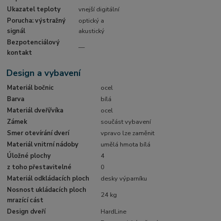
Ukazatel teploty
vnejší digitální
Porucha: výstražný
optický a
signál
akustický
Bezpotenciálový
—
kontakt
Design a vybavení
Materiál bočnic
ocel
Barva
bílá
Materiál dveří/víka
ocel
Zámek
součást vybavení
Smer otevírání dverí
vpravo lze zaměnit
Materiál vnitrní nádoby
umělá hmota bílá
Úložné plochy
4
z toho přestavitelné
0
Materiál odkládacích ploch
desky výparníku
Nosnost ukládacích ploch
24 kg
mrazící cást
Design dveří
HardLine