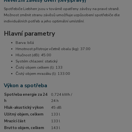
Reverzní závěsy dveří (levý/pravý)
Spotřebiče Liebherr jsou v továrně opatřeny závěsy na pravé straně.
Možnost změnit stranu závěsů umožňuje uzpůsobení spotřebiče dle
individuálních potřeb a jeho optimální umístění.
Hlavní parametry
Barva: bílá
Hmotnost přístroje včetně obalu (kg): 37.00
Hlučnost (dB): 45.00
Systém chlazení: statický
Čistý objem celkem (l): 133
Čistý objem mrazáku (l): 133.00
Výkon a spotřeba
Spotřeba energie za 24
0,724 kWh /
h
24 h
Hluk-akustický výkon
45 dB
Užitný objem, celkem
133 l
Mrazící část
133 l
Brutto objem, celkem
143 l