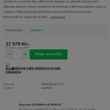
chladicích systémů díky odbornosti získané na základě zkušeností z
několika dekád v oboru chladicích technologií a díky neustálému vývoji a
výzkumu. Díky používání výhradně velmi kvalitních kompresorů,
kondenzátorů, výparníků a další...
celý popis
Dostupnost
Skladem
22 978 Kč
/
ks
18 990 Kč
bez DPH
Přidat do košíku
Nabízíme také splátkový prodej
EAN kód:
9005382167717
Výrobce:
Liebherr
Doprava ZDARMA od 9500 Kč
Při nákupu od 9500 Kč v ČR a od 12 000 Kč do SK máte