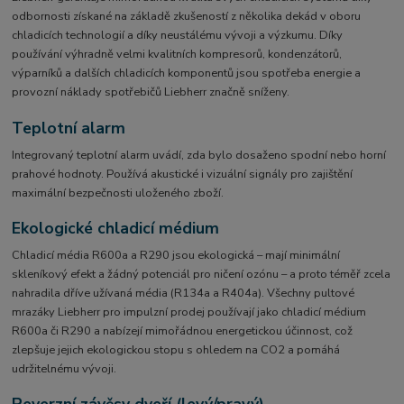
odbornosti získané na základě zkušeností z několika dekád v oboru
chladicích technologií a díky neustálému vývoji a výzkumu. Díky
používání výhradně velmi kvalitních kompresorů, kondenzátorů,
výparníků a dalších chladicích komponentů jsou spotřeba energie a
provozní náklady spotřebičů Liebherr značně sníženy.
Teplotní alarm
Integrovaný teplotní alarm uvádí, zda bylo dosaženo spodní nebo horní
prahové hodnoty. Používá akustické i vizuální signály pro zajištění
maximální bezpečnosti uloženého zboží.
Ekologické chladicí médium
Chladicí média R600a a R290 jsou ekologická – mají minimální
skleníkový efekt a žádný potenciál pro ničení ozónu – a proto téměř zcela
nahradila dříve užívaná média (R134a a R404a). Všechny pultové
mrazáky Liebherr pro impulzní prodej používají jako chladicí médium
R600a či R290 a nabízejí mimořádnou energetickou účinnost, což
zlepšuje jejich ekologickou stopu s ohledem na CO2 a pomáhá
udržitelnému vývoji.