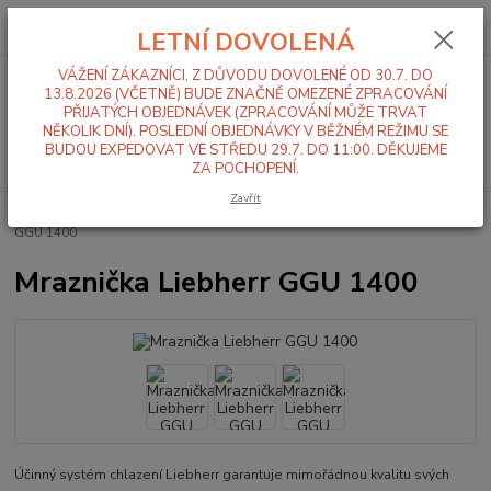
0
ks
+420 519 411 299
CZK
za
0,00 Kč
LETNÍ DOVOLENÁ
Po-Pá 7-16 hod
VÁŽENÍ ZÁKAZNÍCI, Z DŮVODU DOVOLENÉ OD 30.7. DO
Menu
13.8.2026 (VČETNĚ) BUDE ZNAČNĚ OMEZENÉ ZPRACOVÁNÍ
PŘIJATÝCH OBJEDNÁVEK (ZPRACOVÁNÍ MŮŽE TRVAT
NĚKOLIK DNÍ). POSLEDNÍ OBJEDNÁVKY V BĚŽNÉM REŽIMU SE
BUDOU EXPEDOVAT VE STŘEDU 29.7. DO 11:00. DĚKUJEME
Hledat
ZA POCHOPENÍ.
Zavřít
Úvod
Lednice, Mrazáky
Mrazáky
Plné dveře
Mraznička Liebherr
GGU 1400
Mraznička Liebherr GGU 1400
Účinný systém chlazení Liebherr garantuje mimořádnou kvalitu svých