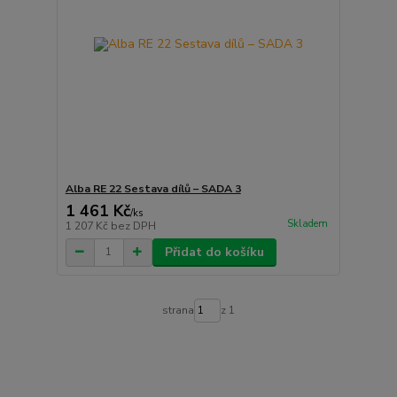
Alba RE 22 Sestava dílů – SADA 3
1 461 Kč
/
ks
Skladem
1 207 Kč
bez DPH
Přidat do košíku
strana
z 1