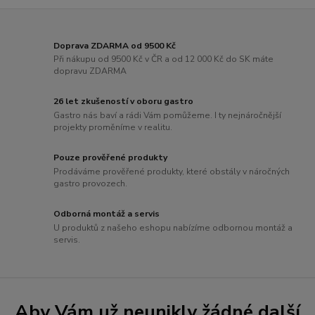
Doprava ZDARMA od 9500 Kč
Při nákupu od 9500 Kč v ČR a od 12 000 Kč do SK máte
dopravu ZDARMA
26 let zkušeností v oboru gastro
Gastro nás baví a rádi Vám pomůžeme. I ty nejnáročnější
projekty proměníme v realitu.
Pouze prověřené produkty
Prodáváme prověřené produkty, které obstály v náročných
gastro provozech.
Odborná montáž a servis
U produktů z našeho eshopu nabízíme odbornou montáž a
servis.
Aby Vám už neunikly žádné další