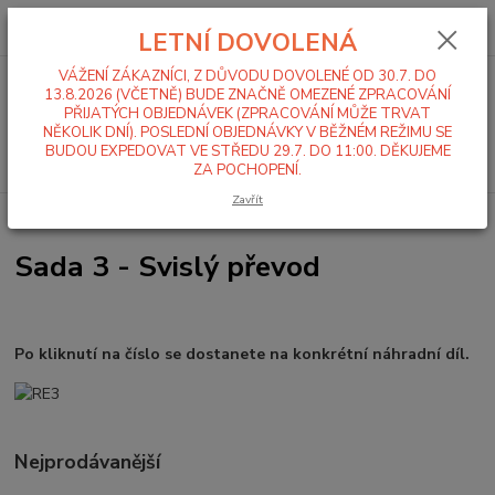
0
ks
+420 519 411 299
CZK
za
0,00 Kč
LETNÍ DOVOLENÁ
Po-Pá 7-16 hod
VÁŽENÍ ZÁKAZNÍCI, Z DŮVODU DOVOLENÉ OD 30.7. DO
Menu
13.8.2026 (VČETNĚ) BUDE ZNAČNĚ OMEZENÉ ZPRACOVÁNÍ
PŘIJATÝCH OBJEDNÁVEK (ZPRACOVÁNÍ MŮŽE TRVAT
NĚKOLIK DNÍ). POSLEDNÍ OBJEDNÁVKY V BĚŽNÉM REŽIMU SE
BUDOU EXPEDOVAT VE STŘEDU 29.7. DO 11:00. DĚKUJEME
Hledat
ZA POCHOPENÍ.
Zavřít
Úvod
Alba RE 22
Sada 3 - Svislý převod
Sada 3 - Svislý převod
Po kliknutí na číslo se dostanete na konkrétní náhradní díl.
Nejprodávanější