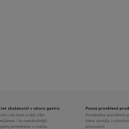
 let zkušeností v oboru gastro
Pouze prověřené pro
stro nás baví a rádi Vám
Prodáváme prověřené p
můžeme. I ty nejnáročnější
které obstály v náročný
ojekty proměníme v realitu.
provozech.