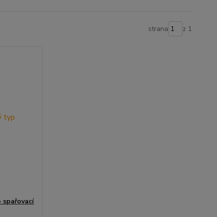
strana
z 1
 spařovací