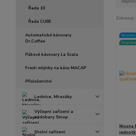
Nejnově
Řada 10
Zobrazuji 
Řada CUBE
Automatické kávovary
Novinka
Dr.Coffee
Doprav
Pákové kávovary La Scala
Fresh mlýnky na kávu MACAP
Příslušenství
Lednice, Mrazáky
Výčepní zařízení a
sodobary Sinop
Nivona 
Stolní zařízení
jednotk