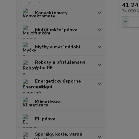
41 24
34 090 
Konvektomaty
Multifunkční pánve
Myčky a mytí nádobí
Roboty a příslušenství
Alba RE
Energeticky úsporné
zařízení
Klimatizace
El. pánve
Sporáky, kotle, varné