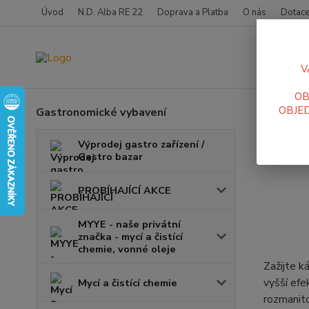
Úvod
N.D. Alba RE 22
Doprava a Platba
O nás
Dotace
V
OB
OBJED
Gastronomické vybavení
Úvod
K
Nivo
Výprodej gastro zařízení /
Gastro bazar
PROBÍHAJÍCÍ AKCE
MYYE - naše privátní
značka - mycí a čistící
chemie, vonné oleje
Zažijte k
vyšší efe
Mycí a čistící chemie
rozmanito