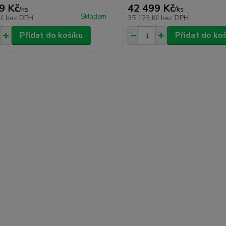
9 Kč
42 499 Kč
/
ks
/
ks
Skladem
Kč
bez DPH
35 123 Kč
bez DPH
Přidat do košíku
Přidat do ko