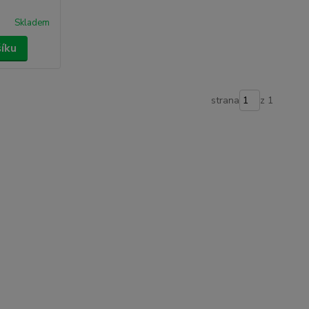
Skladem
šíku
strana
z 1