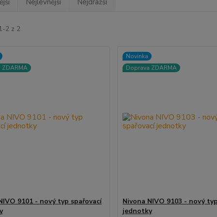
jší
Nejlevnější
Nejdražší
1-2 z 2
Novinka
a ZDARMA
Doprava ZDARMA
NIVO 9101 - nový typ spařovací
Nivona NIVO 9103 - nový typ
y
jednotky