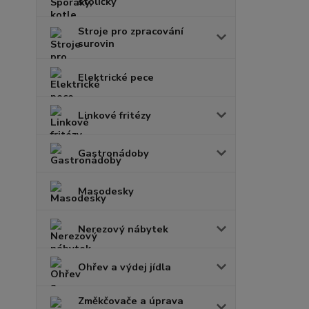
stoličky
Stroje pro zpracování
surovin
Elektrické pece
Linkové fritézy
Gastronádoby
Masodesky
Nerezový nábytek
Ohřev a výdej jídla
Změkčovače a úprava