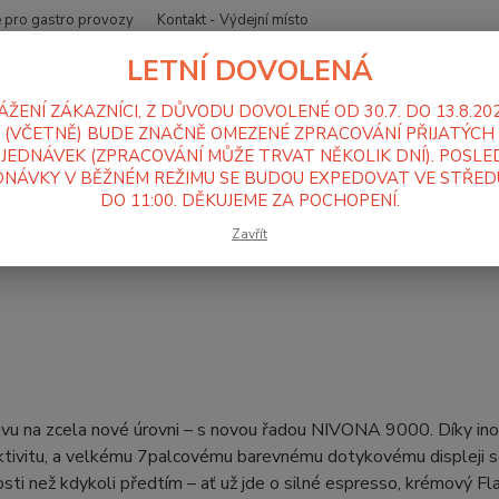
 pro gastro provozy
Kontakt - Výdejní místo
LETNÍ DOVOLENÁ
Nevíte
Hledat
+420
ÁŽENÍ ZÁKAZNÍCI, Z DŮVODU DOVOLENÉ OD 30.7. DO 13.8.20
Po-Pá
(VČETNĚ) BUDE ZNAČNĚ OMEZENÉ ZPRACOVÁNÍ PŘIJATÝCH
JEDNÁVEK (ZPRACOVÁNÍ MŮŽE TRVAT NĚKOLIK DNÍ). POSLE
NÁVKY V BĚŽNÉM REŽIMU SE BUDOU EXPEDOVAT VE STŘEDU
ávovary, mlýnky na kávu
Automatické kávovary Nivona
Řada 9000
DO 11:00. DĚKUJEME ZA POCHOPENÍ.
na řada 9000
Zavřít
ávu na zcela nové úrovni – s novou řadou NIVONA 9000. Díky ino
ktivitu, a velkému 7palcovému barevnému dotykovému displeji se 
sti než kdykoli předtím – ať už jde o silné espresso, krémový Fla