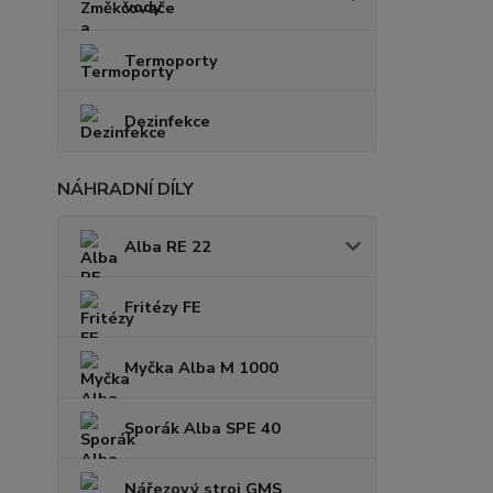
vody
Termoporty
Dezinfekce
NÁHRADNÍ DÍLY
Alba RE 22
Fritézy FE
Myčka Alba M 1000
Sporák Alba SPE 40
Nářezový stroj GMS