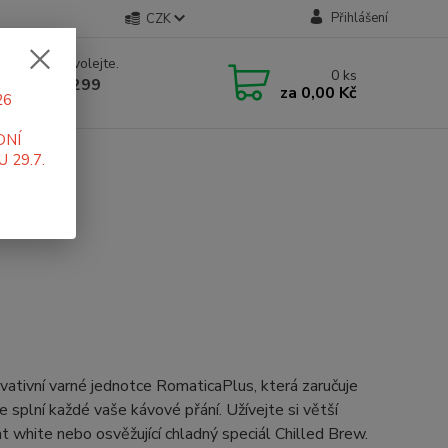
Přihlášení
CZK
 si rady? Zavolejte.
0
ks
 519 411 299
za
0,00 Kč
26
 7-16 hod
DNÍ
 29.7.
vativní varné jednotce RomaticaPlus, která zaručuje
splní každé vaše kávové přání. Užívejte si větší
t white nebo osvěžující chladný speciál Chilled Brew.