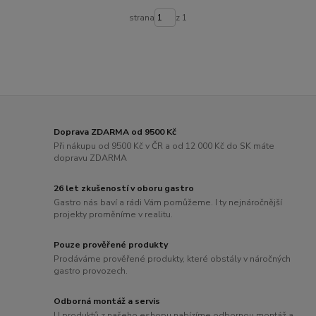
strana
z 1
Doprava ZDARMA od 9500 Kč
Při nákupu od 9500 Kč v ČR a od 12 000 Kč do SK máte
dopravu ZDARMA
26 let zkušeností v oboru gastro
Gastro nás baví a rádi Vám pomůžeme. I ty nejnáročnější
projekty proměníme v realitu.
Pouze prověřené produkty
Prodáváme prověřené produkty, které obstály v náročných
gastro provozech.
Odborná montáž a servis
U produktů z našeho eshopu nabízíme odbornou montáž a