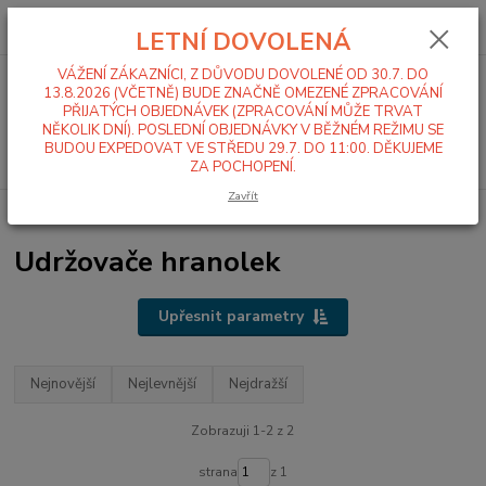
0
ks
+420 519 411 299
CZK
za
0,00 Kč
LETNÍ DOVOLENÁ
Po-Pá 7-16 hod
VÁŽENÍ ZÁKAZNÍCI, Z DŮVODU DOVOLENÉ OD 30.7. DO
Menu
13.8.2026 (VČETNĚ) BUDE ZNAČNĚ OMEZENÉ ZPRACOVÁNÍ
PŘIJATÝCH OBJEDNÁVEK (ZPRACOVÁNÍ MŮŽE TRVAT
NĚKOLIK DNÍ). POSLEDNÍ OBJEDNÁVKY V BĚŽNÉM REŽIMU SE
BUDOU EXPEDOVAT VE STŘEDU 29.7. DO 11:00. DĚKUJEME
Hledat
ZA POCHOPENÍ.
Zavřít
Úvod
Ohřev a výdej jídla
Udržovače hranolek
Udržovače hranolek
Upřesnit parametry
Nejnovější
Nejlevnější
Nejdražší
Zobrazuji 1-2 z 2
strana
z 1