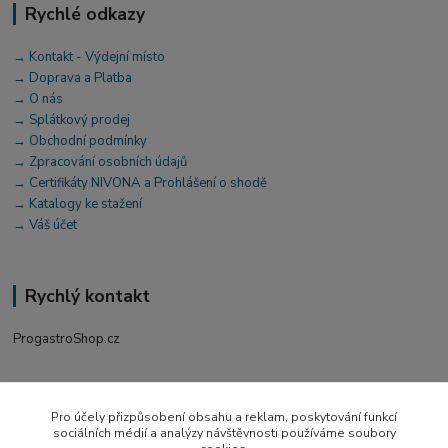
Rychlé odkazy
→ Kontakt - Výdejní místo
→ Doprava a Platba
→ O nás
→ Splátkový prodej
→ Obchodní podmínky
→ Zpracování osobních údajů
→ Certifikáty NIVONA a Prohlášení o shodě
→ Katalogy ke stažení
→ Váš účet
Rychlý kontakt
ProgastroShop.cz
+420 519 411 299
Po-Pá 7-16 hod
Pro účely přizpůsobení obsahu a reklam, poskytování funkcí
sociálních médií a analýzy návštěvnosti používáme soubory
obchod@progastro.cz