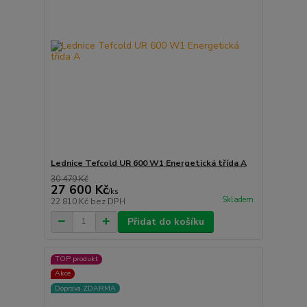
Lednice Tefcold UR 600 W1 Energetická třída A
30 479 Kč
27 600 Kč
/
ks
Skladem
22 810 Kč
bez DPH
Přidat do košíku
TOP produkt
Akce
Doprava ZDARMA