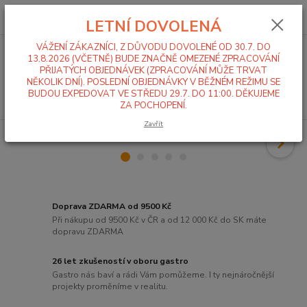
0
ks
+420 519 411 299
CZK
za
0,00 Kč
LETNÍ DOVOLENÁ
Po-Pá 7-16 hod
VÁŽENÍ ZÁKAZNÍCI, Z DŮVODU DOVOLENÉ OD 30.7. DO
Menu
13.8.2026 (VČETNĚ) BUDE ZNAČNĚ OMEZENÉ ZPRACOVÁNÍ
PŘIJATÝCH OBJEDNÁVEK (ZPRACOVÁNÍ MŮŽE TRVAT
NĚKOLIK DNÍ). POSLEDNÍ OBJEDNÁVKY V BĚŽNÉM REŽIMU SE
BUDOU EXPEDOVAT VE STŘEDU 29.7. DO 11:00. DĚKUJEME
Hledat
ZA POCHOPENÍ.
Zavřít
Doprava ZDARMA od 9500 Kč
Při nákupu od 9500 Kč v ČR a od 12 000 Kč do SK máte
dopravu ZDARMA
26 let zkušeností v oboru gastro
Gastro nás baví a rádi Vám pomůžeme. I ty nejnáročnější
projekty proměníme v realitu.