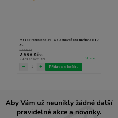
MYYE Profesional H – Oplachovač pro myčky 3 x 10
kg
3 156 Kč
2 998 Kč
/
ks
Skladem
2 478 Kč
bez DPH
Přidat do košíku
Aby Vám už neunikly žádné další
pravidelné akce a novinky.