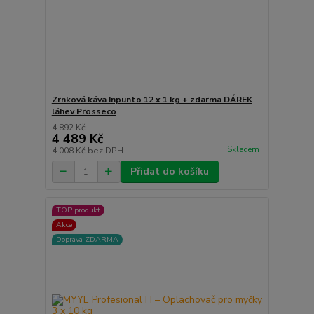
Zrnková káva Inpunto 12 x 1 kg + zdarma DÁREK
láhev Prosseco
4 892 Kč
4 489 Kč
Skladem
4 008 Kč
bez DPH
Přidat do košíku
TOP produkt
Akce
Doprava ZDARMA