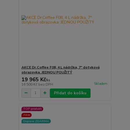
AKCE Dr.Coffee F08, 4 L nádržka, 7" dotyková
obrazovka. JEDNOU POUŽITÝ
19 965 Kč
/
ks
Skladem
16 500 Kč
bez DPH
Přidat do košíku
TOP produkt
Akce
Doprava ZDARMA