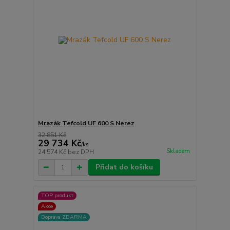
Mrazák Tefcold UF 600 S Nerez
32 851 Kč
29 734 Kč
/
ks
Skladem
24 574 Kč
bez DPH
Přidat do košíku
TOP produkt
Akce
Doprava ZDARMA