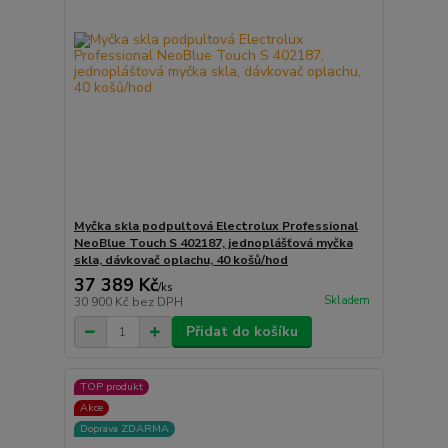
Myčka skla podpultová Electrolux Professional
NeoBlue Touch S 402187, jednoplášťová myčka
skla, dávkovač oplachu, 40 košů/hod
37 389 Kč
/
ks
Skladem
30 900 Kč
bez DPH
Přidat do košíku
TOP produkt
Akce
Doprava ZDARMA