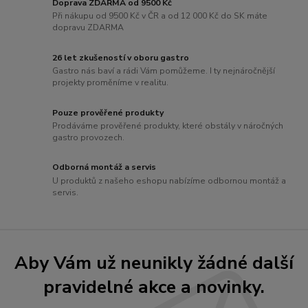
Doprava ZDARMA od 9500 Kč
Při nákupu od 9500 Kč v ČR a od 12 000 Kč do SK máte
dopravu ZDARMA
26 let zkušeností v oboru gastro
Gastro nás baví a rádi Vám pomůžeme. I ty nejnáročnější
projekty proměníme v realitu.
Pouze prověřené produkty
Prodáváme prověřené produkty, které obstály v náročných
gastro provozech.
Odborná montáž a servis
U produktů z našeho eshopu nabízíme odbornou montáž a
servis.
Aby Vám už neunikly žádné další
pravidelné akce a novinky.