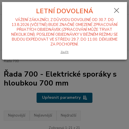
0
ks
+420 519 411 299
CZK
za
0,00 Kč
LETNÍ DOVOLENÁ
Po-Pá 7-16 hod
VÁŽENÍ ZÁKAZNÍCI, Z DŮVODU DOVOLENÉ OD 30.7. DO
Menu
13.8.2026 (VČETNĚ) BUDE ZNAČNĚ OMEZENÉ ZPRACOVÁNÍ
PŘIJATÝCH OBJEDNÁVEK (ZPRACOVÁNÍ MŮŽE TRVAT
NĚKOLIK DNÍ). POSLEDNÍ OBJEDNÁVKY V BĚŽNÉM REŽIMU SE
BUDOU EXPEDOVAT VE STŘEDU 29.7. DO 11:00. DĚKUJEME
Hledat
ZA POCHOPENÍ.
Zavřít
Úvod
Sporáky, kotle, varné stoličky
Sporáky
Elektrické sporáky
Řada 700
Řada 700 - Elektrické sporáky s
hloubkou 700 mm
Upřesnit parametry
Nejnovější
Nejlevnější
Nejdražší
Zobrazuji 1-21 z 21