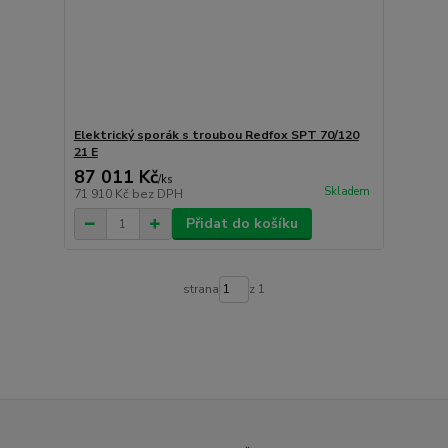
Elektrický sporák s troubou Redfox SPT 70/120
21 E
87 011 Kč
/
ks
Skladem
71 910 Kč
bez DPH
Přidat do košíku
strana
z 1