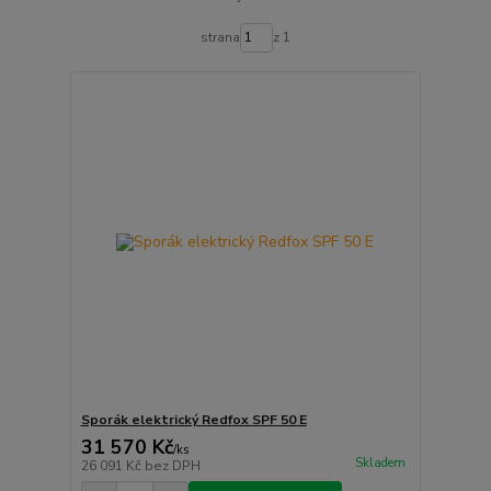
strana
z 1
Sporák elektrický Redfox SPF 50 E
31 570 Kč
/
ks
Skladem
26 091 Kč
bez DPH