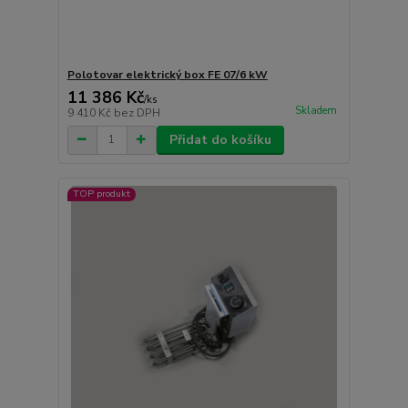
Polotovar elektrický box FE 07/6 kW
11 386 Kč
/
ks
Skladem
9 410 Kč
bez DPH
Přidat do košíku
TOP produkt