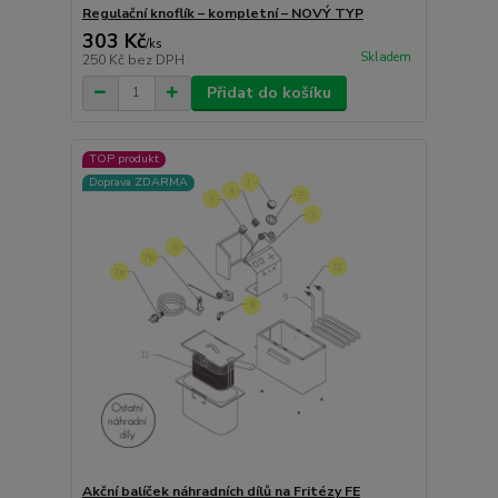
Regulační knoflík – kompletní – NOVÝ TYP
303 Kč
/
ks
Skladem
250 Kč
bez DPH
Přidat do košíku
TOP produkt
Doprava ZDARMA
Akční balíček náhradních dílů na Fritézy FE