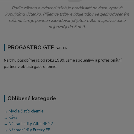
Podle zákona o evidenci tržeb je prodávající povinen vystavit
kupujícímu účtenku. Příjemce tržby eviduje tržby ve zjednodušeném
režimu, tzn. je povinen zaevidovat přijatou tržbu u správce daně
nejpozději do 5 dnů.
PROGASTRO GTE s.r.o.
Na trhu působíme již od roku 1999. Jsme spolehlivý a profesionální
partner v oblasti gastronomie.
Oblíbené kategorie
→ Mycí a čistící chemie
→ Káva
→ Náhradní díly Alba RE 22
→ Náhradní díly Fritézy FE