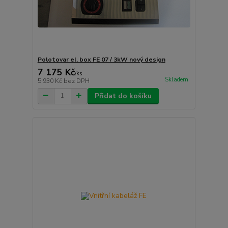
Polotovar el. box FE 07 / 3kW nový design
7 175 Kč
/
ks
Skladem
5 930 Kč
bez DPH
Přidat do košíku