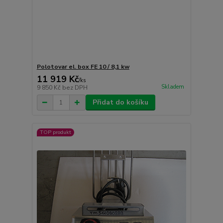
Polotovar el. box FE 10 / 8,1 kw
11 919 Kč
/
ks
Skladem
9 850 Kč
bez DPH
Přidat do košíku
TOP produkt