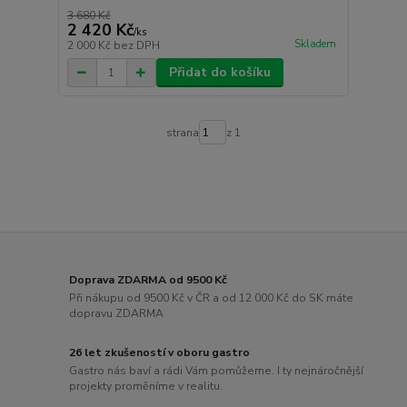
3 680 Kč
2 420 Kč
/
ks
Skladem
2 000 Kč
bez DPH
Přidat do košíku
strana
z 1
Doprava ZDARMA od 9500 Kč
Při nákupu od 9500 Kč v ČR a od 12 000 Kč do SK máte
dopravu ZDARMA
26 let zkušeností v oboru gastro
Gastro nás baví a rádi Vám pomůžeme. I ty nejnáročnější
projekty proměníme v realitu.