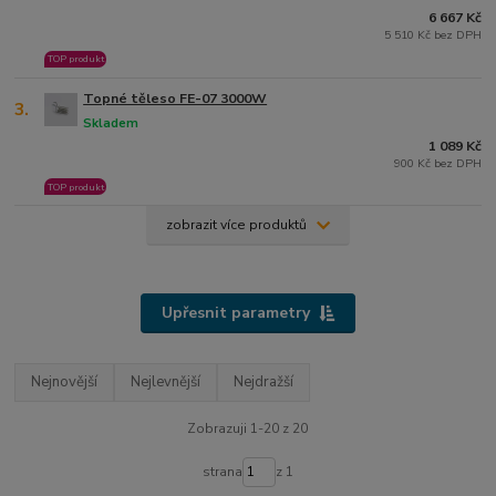
6 667 Kč
5 510 Kč bez DPH
TOP produkt
Topné těleso FE-07 3000W
3.
Skladem
1 089 Kč
900 Kč bez DPH
TOP produkt
zobrazit více produktů
Upřesnit parametry
Nejnovější
Nejlevnější
Nejdražší
Zobrazuji 1-20 z 20
strana
z 1