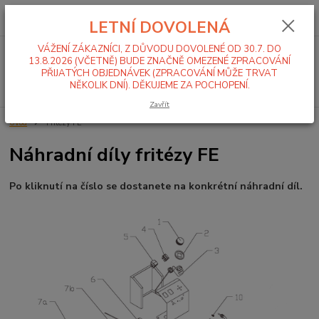
0
ks
+420 519 411 299
CZK
za
0,00 Kč
LETNÍ DOVOLENÁ
Po-Pá 7-16 hod
VÁŽENÍ ZÁKAZNÍCI, Z DŮVODU DOVOLENÉ OD 30.7. DO
Menu
13.8.2026 (VČETNĚ) BUDE ZNAČNĚ OMEZENÉ ZPRACOVÁNÍ
PŘIJATÝCH OBJEDNÁVEK (ZPRACOVÁNÍ MŮŽE TRVAT
Hledat
NĚKOLIK DNÍ). DĚKUJEME ZA POCHOPENÍ.
Zavřít
Úvod
Fritézy FE
Náhradní díly fritézy FE
Po kliknutí na číslo se dostanete na konkrétní náhradní díl.