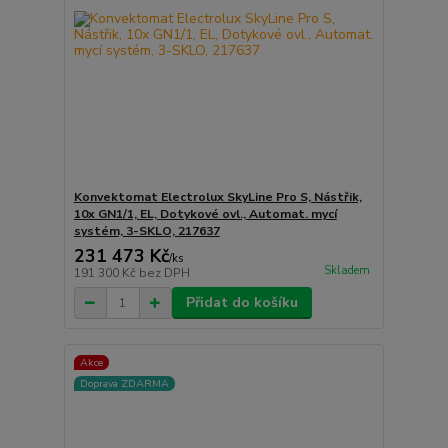
Konvektomat Electrolux SkyLine Pro S, Nástřik,
10x GN1/1, EL, Dotykové ovl., Automat. mycí
systém, 3-SKLO, 217637
231 473 Kč
/
ks
Skladem
191 300 Kč
bez DPH
Přidat do košíku
Akce
Doprava ZDARMA