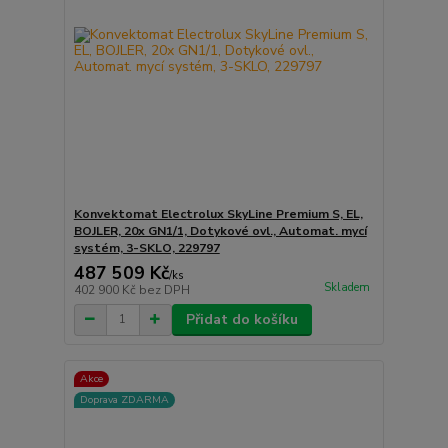
Konvektomat Electrolux SkyLine Premium S, EL,
BOJLER, 20x GN1/1, Dotykové ovl., Automat. mycí
systém, 3-SKLO, 229797
487 509 Kč
/
ks
Skladem
402 900 Kč
bez DPH
Přidat do košíku
Akce
Doprava ZDARMA