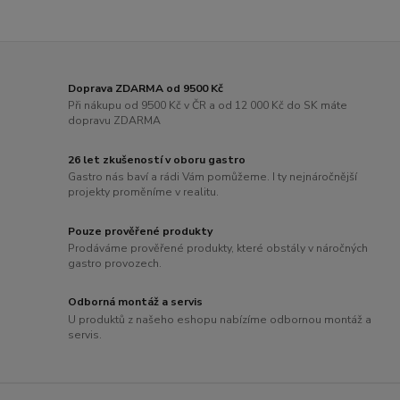
Doprava ZDARMA od 9500 Kč
Při nákupu od 9500 Kč v ČR a od 12 000 Kč do SK máte
dopravu ZDARMA
26 let zkušeností v oboru gastro
Gastro nás baví a rádi Vám pomůžeme. I ty nejnáročnější
projekty proměníme v realitu.
Pouze prověřené produkty
Prodáváme prověřené produkty, které obstály v náročných
gastro provozech.
Odborná montáž a servis
U produktů z našeho eshopu nabízíme odbornou montáž a
servis.