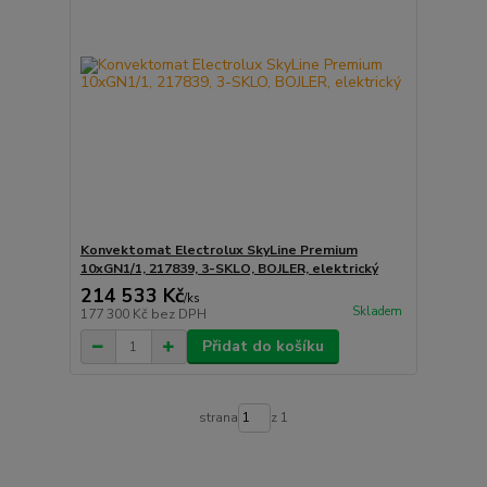
Konvektomat Electrolux SkyLine Premium
10xGN1/1, 217839, 3-SKLO, BOJLER, elektrický
214 533 Kč
/
ks
Skladem
177 300 Kč
bez DPH
Přidat do košíku
strana
z 1