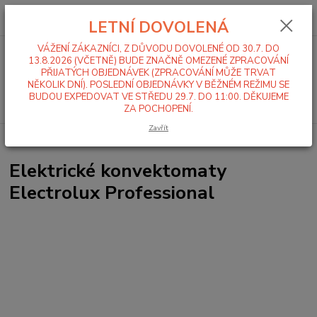
0
ks
+420 519 411 299
CZK
za
0,00 Kč
LETNÍ DOVOLENÁ
Po-Pá 7-16 hod
VÁŽENÍ ZÁKAZNÍCI, Z DŮVODU DOVOLENÉ OD 30.7. DO
Menu
13.8.2026 (VČETNĚ) BUDE ZNAČNĚ OMEZENÉ ZPRACOVÁNÍ
PŘIJATÝCH OBJEDNÁVEK (ZPRACOVÁNÍ MŮŽE TRVAT
NĚKOLIK DNÍ). POSLEDNÍ OBJEDNÁVKY V BĚŽNÉM REŽIMU SE
BUDOU EXPEDOVAT VE STŘEDU 29.7. DO 11:00. DĚKUJEME
Hledat
ZA POCHOPENÍ.
Zavřít
Úvod
Konvektomaty
Elektrické konvektomaty Electrolux Professional
Elektrické konvektomaty
Electrolux Professional