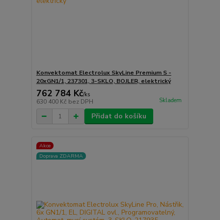
Konvektomat Electrolux SkyLine Premium S -
20xGN1/1, 237301, 3-SKLO, BOJLER, elektrický
762 784 Kč
/
ks
Skladem
630 400 Kč
bez DPH
Přidat do košíku
Akce
Doprava ZDARMA