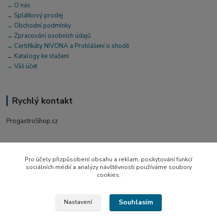
→ O nás
→ Splátkový prodej
→ Obchodní podmínky
→ Zpracování osobních údajů
→ Certifikáty NIVONA a Prohlášení o shodě
→ Katalogy ke stažení
→ Váš účet
Rychlý kontakt
ProgastroShop.cz
+420 519 411 299
Po-Pá 7-16 hod
Pro účely přizpůsobení obsahu a reklam, poskytování funkcí
sociálních médií a analýzy návštěvnosti používáme soubory
obchod@progastro.cz
cookies.
Souhlasím
Nastavení