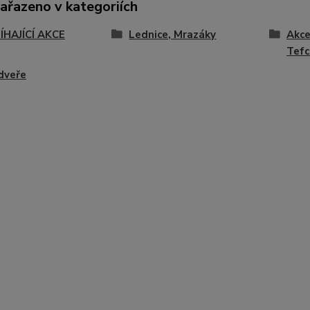
zařazeno v kategoriích
ÍHAJÍCÍ AKCE
Lednice, Mrazáky
Akce
Tefc
dveře