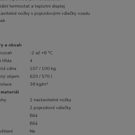
tální termostat a teplotní displej
tavitelné nožky s pojezdovými válečky vzadu
ek
y a obsah
rozsah
-2 až +8 °C
 třída
4
istá váha
107 / 100 kg
istý objem
620 / 570 l
zolace
38 kg/m³
 materiál
ohy
2 nastavitelné nožky
2 pojezdové válečky
Bílá
Bílá
větlení
Ne