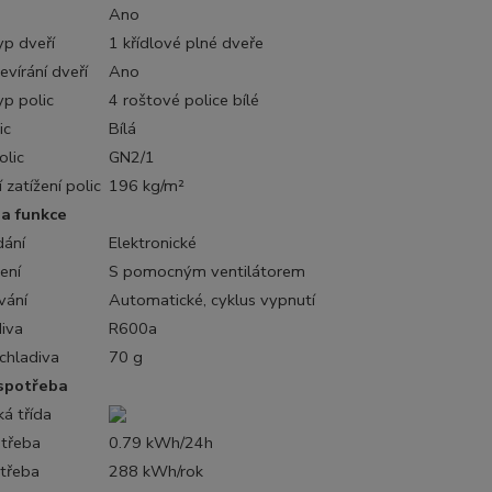
Ano
yp dveří
1 křídlové plné dveře
vírání dveří
Ano
yp polic
4 roštové police bílé
ic
Bílá
olic
GN2/1
 zatížení polic
196 kg/m²
 a funkce
dání
Elektronické
ení
S pomocným ventilátorem
vání
Automatické, cyklus vypnutí
iva
R600a
chladiva
70 g
spotřeba
ká třída
otřeba
0.79 kWh/24h
třeba
288 kWh/rok