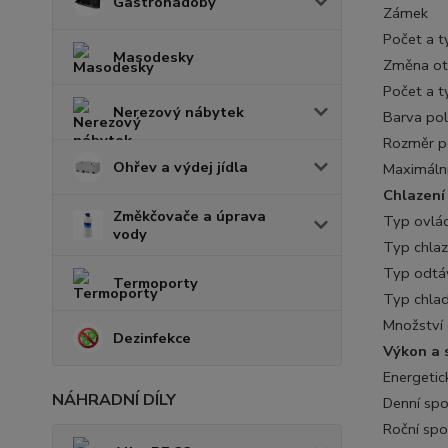
Gastronádoby
Zámek
Počet a t
Masodesky
Změna ote
Počet a t
Nerezový nábytek
Barva pol
Rozměr p
Ohřev a výdej jídla
Maximální
Chlazení
Změkčovače a úprava
Typ ovlá
vody
Typ chlaz
Typ odtá
Termoporty
Typ chlad
Množství 
Dezinfekce
Výkon a 
Energetic
NÁHRADNÍ DÍLY
Denní sp
Roční spo