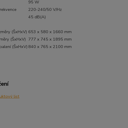
95 W
Frekvence
220-240/50 V/Hz
45 dB(A)
ozměry (ŠxHxV)
653 x 580 x 1660 mm
změry (ŠxHxV)
777 x 745 x 1895 mm
balení (ŠxHxV)
840 x 765 x 2100 mm
žení
ktový list