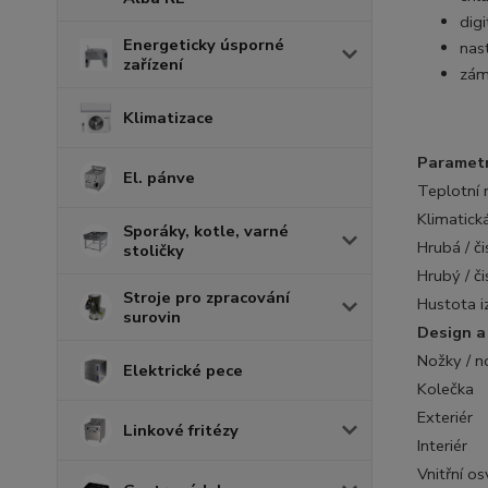
digi
Energeticky úsporné
nas
zařízení
zám
Klimatizace
Parametr
El. pánve
Teplotní 
Klimatická
Sporáky, kotle, varné
Hrubá / č
stoličky
Hrubý / č
Stroje pro zpracování
Hustota i
surovin
Design a
Nožky / n
Elektrické pece
Kolečka
Exteriér
Linkové fritézy
Interiér
Vnitřní os