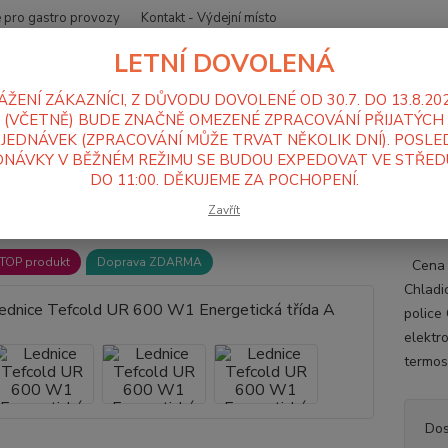
 pro gastro provozy
Kontakt - Výdejní místo
LETNÍ DOVOLENÁ
Nevíte
Hledat
+420
ÁŽENÍ ZÁKAZNÍCI, Z DŮVODU DOVOLENÉ OD 30.7. DO 13.8.20
Po-Pá
(VČETNĚ) BUDE ZNAČNĚ OMEZENÉ ZPRACOVÁNÍ PŘIJATÝCH
JEDNÁVEK (ZPRACOVÁNÍ MŮŽE TRVAT NĚKOLIK DNÍ). POSLE
NÁVKY V BĚŽNÉM REŽIMU SE BUDOU EXPEDOVAT VE STŘEDU
ednice, Mrazáky
Lednice
Plné dveře
Lednice Tefcold UR 600 W1 
DO 11:00. DĚKUJEME ZA POCHOPENÍ.
ice Tefcold UR 600 W1 Energeti
Zavřít
TOP produkt
Doprava ZDARMA
Cena j
Chladic
police
elektr
termost
Dos