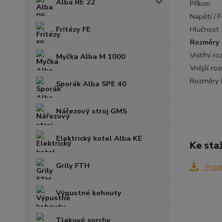
Alba RE 22
Příkon
Napětí / 
Fritézy FE
Hlučnost
Rozměry
Vnitřní r
Myčka Alba M 1000
Vnější ro
Rozměry 
Sporák Alba SPE 40
Nářezový stroj GMS
Elektrický kotel Alba KE
Ke sta
Grily FTH
Produ
Výpustné kohouty
Tlakové sprchy