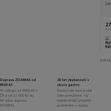
Cen
27
22 
EAN kó
Doprava ZDARMA od
26 let zkušeností v
9500 Kč
oboru gastro
Při nákupu od 9500 Kč v
Gastro nás baví a rádi
ČR a od 12 000 Kč do
Vám pomůžeme. I ty
SK máte dopravu
nejnáročnější projekty
ZDARMA
proměníme v realitu.