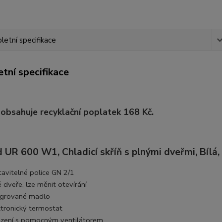
etní specifikace
tní specifikace
ž obsahuje recyklační poplatek 168 Kč.
 UR 600 W1, Chladicí skříň s plnými dveřmi, Bílá,
tavitelné police GN 2/1
 dveře, lze měnit otevírání
egrované madlo
ktronický termostat
azení s pomocným ventilátorem