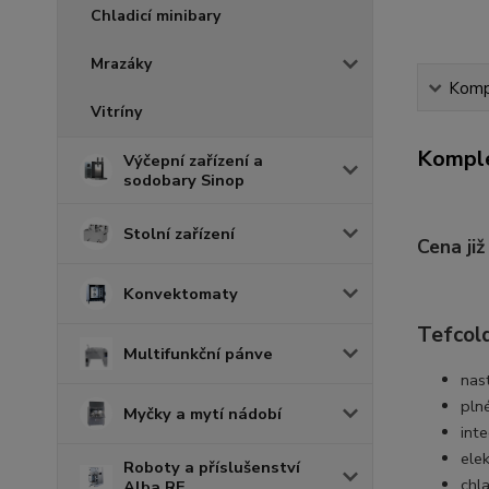
Chladicí minibary
Mrazáky
Kompl
Vitríny
Komple
Výčepní zařízení a
sodobary Sinop
Stolní zařízení
Cena ji
Konvektomaty
Tefcold
Multifunkční pánve
nas
plné
Myčky a mytí nádobí
int
ele
Roboty a příslušenství
chl
Alba RE