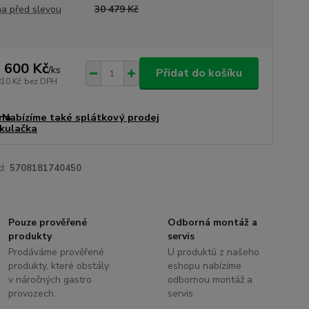
a před slevou
30 479 Kč
 600 Kč
/
ks
Přidat do košíku
810 Kč
bez DPH
Nabízíme také splátkový prodej
d:
5708181740450
Pouze prověřené
Odborná montáž a
produkty
servis
Prodáváme prověřené
U produktů z našeho
produkty, které obstály
eshopu nabízíme
v náročných gastro
odbornou montáž a
provozech.
servis.