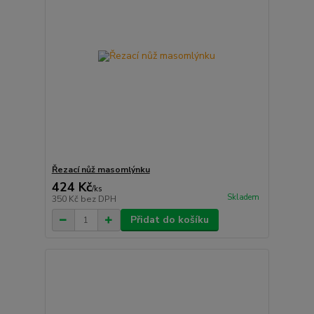
Řezací nůž masomlýnku
424 Kč
/
ks
Skladem
350 Kč
bez DPH
Přidat do košíku