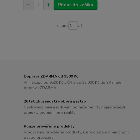
Přidat do košíku
strana
z 1
Doprava ZDARMA od 9500 Kč
Při nákupu od 9500 Kč v ČR a od 12 000 Kč do SK máte
dopravu ZDARMA
26 let zkušeností v oboru gastro
Gastro nás baví a rádi Vám pomůžeme. I ty nejnáročnější
projekty proměníme v realitu.
Pouze prověřené produkty
Prodáváme prověřené produkty, které obstály v náročných
gastro provozech.