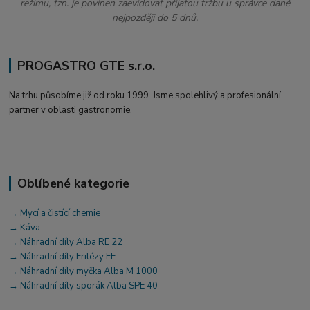
režimu, tzn. je povinen zaevidovat přijatou tržbu u správce daně
nejpozději do 5 dnů.
PROGASTRO GTE s.r.o.
Na trhu působíme již od roku 1999. Jsme spolehlivý a profesionální
partner v oblasti gastronomie.
Oblíbené kategorie
→ Mycí a čistící chemie
→ Káva
→ Náhradní díly Alba RE 22
→ Náhradní díly Fritézy FE
→ Náhradní díly myčka Alba M 1000
→ Náhradní díly sporák Alba SPE 40