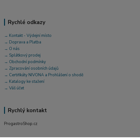
Rychlé odkazy
→ Kontakt - Výdejní místo
→ Doprava a Platba
→ O nás
→ Splátkový prodej
→ Obchodní podmínky
→ Zpracování osobních údajů
→ Certifikáty NIVONA a Prohlášení o shodě
→ Katalogy ke stažení
→ Váš účet
Rychlý kontakt
ProgastroShop.cz
+420 519 411 299