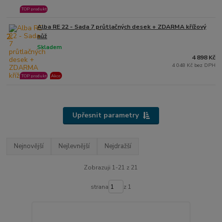
TOP produkt
Alba RE 22 - Sada 7 průtlačných desek + ZDARMA křížový
2.
nůž
Skladem
4 898 Kč
4 048 Kč bez DPH
TOP produkt
Akce
Upřesnit parametry
Nejnovější
Nejlevnější
Nejdražší
Zobrazuji 1-21 z 21
strana
z 1