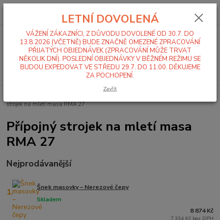
0
ks
+420 519 411 299
CZK
za
0,00 Kč
LETNÍ DOVOLENÁ
Po-Pá 7-16 hod
VÁŽENÍ ZÁKAZNÍCI, Z DŮVODU DOVOLENÉ OD 30.7. DO
Menu
13.8.2026 (VČETNĚ) BUDE ZNAČNĚ OMEZENÉ ZPRACOVÁNÍ
PŘIJATÝCH OBJEDNÁVEK (ZPRACOVÁNÍ MŮŽE TRVAT
NĚKOLIK DNÍ). POSLEDNÍ OBJEDNÁVKY V BĚŽNÉM REŽIMU SE
BUDOU EXPEDOVAT VE STŘEDU 29.7. DO 11:00. DĚKUJEME
Hledat
ZA POCHOPENÍ.
Zavřít
Úvod
Alba RE 22
Náhradní díly k příslušenství Alba RE 22
Přípojný
strojek na mletí masa RMA 27
Přípojný strojek na mletí masa
RMA 27
Nejprodávanější
Šnek masovky – Nerezové čepy
1.
Skladem
8 874 Kč
7 334 Kč bez DPH