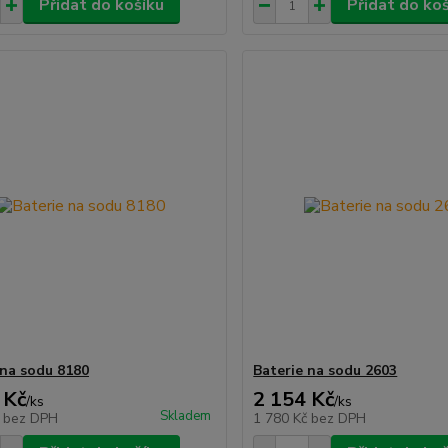
Přidat do košíku
Přidat do ko
 na sodu 8180
Baterie na sodu 2603
 Kč
2 154 Kč
/
ks
/
ks
Skladem
č
bez DPH
1 780 Kč
bez DPH