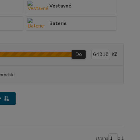
Vestavné
Baterie
Do
Kč
produkt
y
strana
z 1