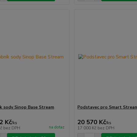
k sody Sinop Base Stream
Podstavec pro Smart Stre
2 Kč
20 570 Kč
/
ks
/
ks
na dotaz
Kč
bez DPH
17 000 Kč
bez DPH