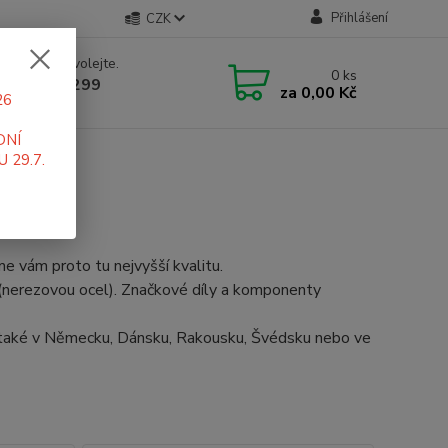
Přihlášení
CZK
 si rady? Zavolejte.
0
ks
 519 411 299
za
0,00 Kč
26
 7-16 hod
DNÍ
 29.7.
me vám proto tu nejvyšší kvalitu.
(nerezovou ocel). Značkové díly a komponenty
 také v Německu, Dánsku, Rakousku, Švédsku nebo ve