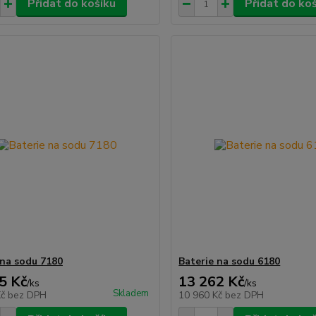
Přidat do košíku
Přidat do ko
 na sodu 7180
Baterie na sodu 6180
5 Kč
13 262 Kč
/
ks
/
ks
Skladem
Kč
bez DPH
10 960 Kč
bez DPH