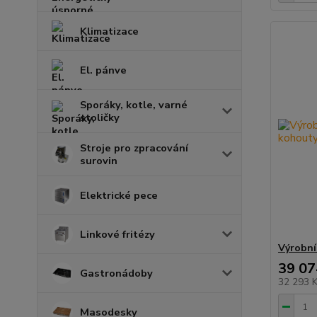
Klimatizace
El. pánve
Sporáky, kotle, varné
stoličky
Stroje pro zpracování
surovin
Elektrické pece
Linkové fritézy
Výrobní
39 07
Gastronádoby
32 293 
Masodesky