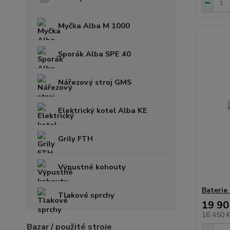
Myčka Alba M 1000
Sporák Alba SPE 40
Nářezový stroj GMS
Elektrický kotel Alba KE
Grily FTH
Výpustné kohouty
Baterie
Tlakové sprchy
19 90
16 450 
Bazar / použité stroje