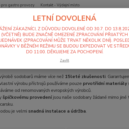
 pro gastro provozy
Kontakt - Výdejní místo
LETNÍ DOVOLENÁ
Nevíte
Hledat
+420
ÁŽENÍ ZÁKAZNÍCI, Z DŮVODU DOVOLENÉ OD 30.7. DO 13.8.20
Po-Pá
(VČETNĚ) BUDE ZNAČNĚ OMEZENÉ ZPRACOVÁNÍ PŘIJATÝCH
JEDNÁVEK (ZPRACOVÁNÍ MŮŽE TRVAT NĚKOLIK DNÍ). POSLE
NÁVKY V BĚŽNÉM REŽIMU SE BUDOU EXPEDOVAT VE STŘEDU
ýčepní zařízení a sodobary Sinop
Sodobary
DO 11:00. DĚKUJEME ZA POCHOPENÍ.
bary Sinop
Zavřít
výrobě sodobarů máme více než
15leté zkušenosti
. Garantuje
vlastní výrobu přístrojů používáme pouze
prvotřídní materiály
káváme od renomovaných evropských výrobců.
ky
špičkovému provedení
jsou naše sodobary žádané mimo jiné
carsku.
odou je velmi
snadná instalace a údržba
.