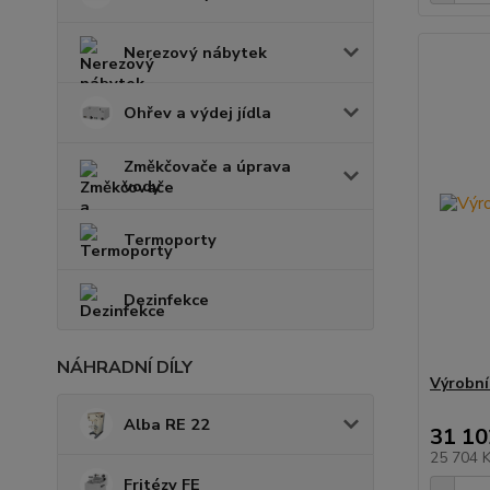
Nerezový nábytek
Ohřev a výdej jídla
Změkčovače a úprava
vody
Termoporty
Dezinfekce
NÁHRADNÍ DÍLY
Výrobní
Alba RE 22
31 10
25 704 
Fritézy FE