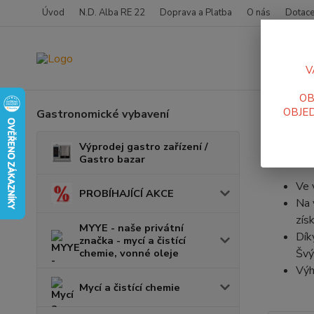
Úvod
N.D. Alba RE 22
Doprava a Platba
O nás
Dotace
V
OB
OBJED
Gastronomické vybavení
Úvod
V
Sodo
Výprodej gastro zařízení /
Gastro bazar
Ve 
PROBÍHAJÍCÍ AKCE
Na 
zís
MYYE - naše privátní
Dí
značka - mycí a čistící
chemie, vonné oleje
Švý
Výh
Mycí a čistící chemie