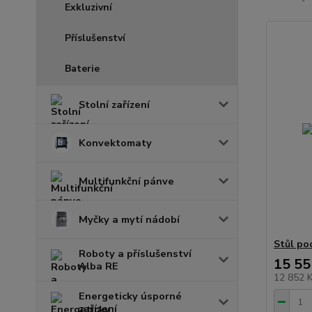
Exkluzivní
Příslušenství
Baterie
Stolní zařízení
Konvektomaty
Multifunkční pánve
Myčky a mytí nádobí
Stůl po
Roboty a příslušenství
15 55
Alba RE
12 852 
Energeticky úsporné
zařízení