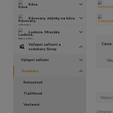
Káva
Kávovary, mlýnky na kávu
Lednice, Mrazáky
Cena:
Výčepní zařízení a
sodobary Sinop
Výčepní zařízení
Skl
Sodobary
Kohoutové
Tlačítkové
Nejnově
Vestavné
Zobrazuji 