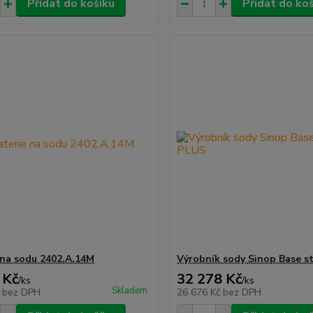
Přidat do košíku
Přidat do ko
 na sodu 2402.A.14M
Výrobník sody Sinop Base 
 Kč
32 278 Kč
/
ks
/
ks
Skladem
č
bez DPH
26 676 Kč
bez DPH