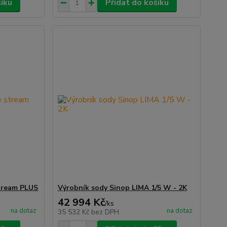
šíku
Přidat do košíku
stream PLUS
Výrobník sody Sinop LIMA 1/5 W - 2K
42 994 Kč
/
ks
na dotaz
na dotaz
35 532 Kč
bez DPH