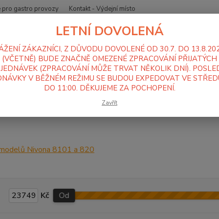
 pro gastro provozy
Kontakt - Výdejní místo
LETNÍ DOVOLENÁ
Nevíte
Hledat
+420
ÁŽENÍ ZÁKAZNÍCI, Z DŮVODU DOVOLENÉ OD 30.7. DO 13.8.20
Po-Pá
(VČETNĚ) BUDE ZNAČNĚ OMEZENÉ ZPRACOVÁNÍ PŘIJATÝCH
JEDNÁVEK (ZPRACOVÁNÍ MŮŽE TRVAT NĚKOLIK DNÍ). POSLE
NÁVKY V BĚŽNÉM REŽIMU SE BUDOU EXPEDOVAT VE STŘEDU
ávovary, mlýnky na kávu
Automatické kávovary Nivona
Řada 8
DO 11:00. DĚKUJEME ZA POCHOPENÍ.
na řada 8
Zavřít
 modelů Nivona 8101 a 820
Kč
Od