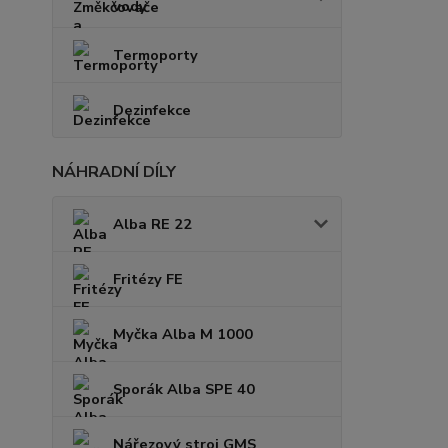
vody
Termoporty
Dezinfekce
NÁHRADNÍ DÍLY
Alba RE 22
Fritézy FE
Myčka Alba M 1000
Sporák Alba SPE 40
Nářezový stroj GMS