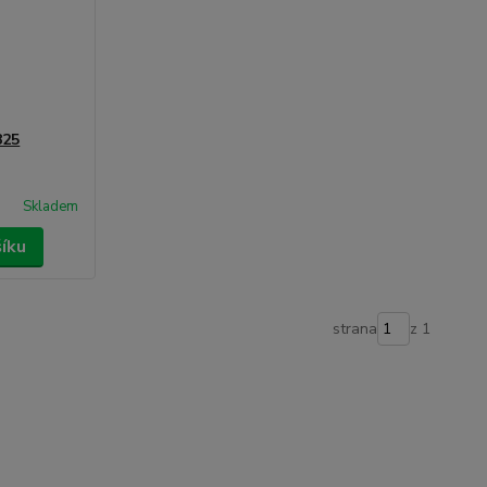
825
Skladem
šíku
strana
z 1