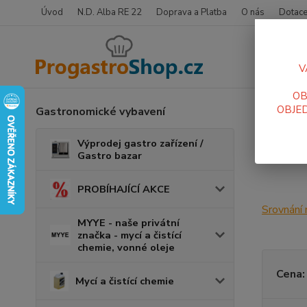
Úvod
N.D. Alba RE 22
Doprava a Platba
O nás
Dotace
V
OB
OBJED
Gastronomické vybavení
Úvod
K
Nivo
Výprodej gastro zařízení /
Gastro bazar
PROBÍHAJÍCÍ AKCE
Srovnání
MYYE - naše privátní
značka - mycí a čistící
chemie, vonné oleje
Cena:
Mycí a čistící chemie