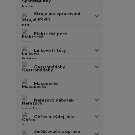
stoličky
Stroje pro zpracování
surovin
Elektrické pece
Linkové fritézy
Gastronádoby
Masodesky
Nerezový nábytek
Ohřev a výdej jídla
Změkčovače a úprava