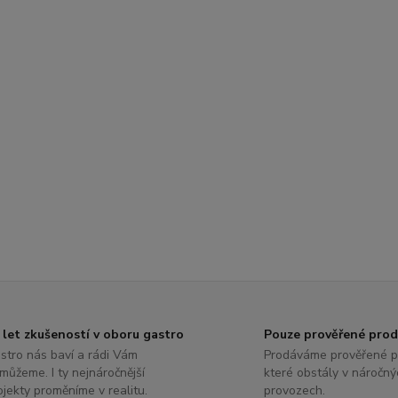
 let zkušeností v oboru gastro
Pouze prověřené pro
stro nás baví a rádi Vám
Prodáváme prověřené p
můžeme. I ty nejnáročnější
které obstály v náročný
ojekty proměníme v realitu.
provozech.