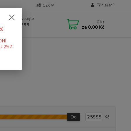
Přihlášení
CZK
 si rady? Zavolejte.
0
ks
 519 411 299
za
0,00 Kč
26
 7-16 hod
DNÍ
 29.7.
Do
Kč