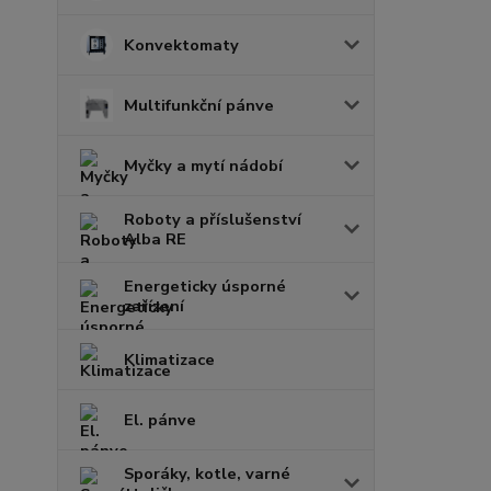
Konvektomaty
Multifunkční pánve
Myčky a mytí nádobí
Roboty a příslušenství
Alba RE
Energeticky úsporné
zařízení
Klimatizace
El. pánve
Sporáky, kotle, varné