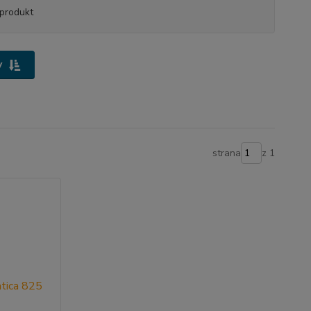
produkt
y
strana
z 1