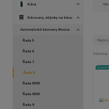
Káva
Skl
Kávovary, mlýnky na kávu
Automatické kávovary Nivona
Nejnově
Řada 5
Řada 6
Zobrazuji 
Řada 7
Doprav
Řada 8
Řada 8000
Řada 9000
Řada 9