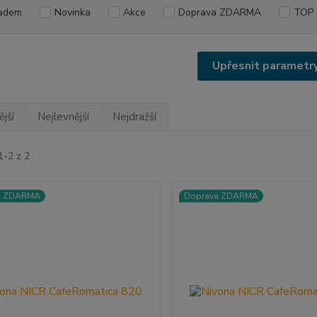
adem
Novinka
Akce
Doprava ZDARMA
TOP 
Upřesnit parametr
jší
Nejlevnější
Nejdražší
1-2 z 2
a ZDARMA
Doprava ZDARMA