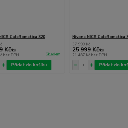
NICR CafeRomatica 820
Nivona NICR CafeRomatica 
Kč
37 999 Kč
9 Kč
25 999 Kč
/
ks
/
ks
Skladem
Kč
bez DPH
21 487 Kč
bez DPH
Přidat do košíku
Přidat do ko