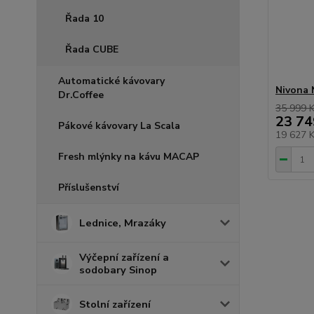
Řada 10
Řada CUBE
Automatické kávovary
Nivona 
Dr.Coffee
35 999 
23 74
Pákové kávovary La Scala
19 627 
Fresh mlýnky na kávu MACAP
Příslušenství
Lednice, Mrazáky
Výčepní zařízení a
sodobary Sinop
Stolní zařízení