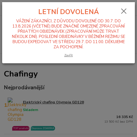
0
ks
+420 519 411 299
CZK
za
0,00 Kč
LETNÍ DOVOLENÁ
Po-Pá 7-16 hod
VÁŽENÍ ZÁKAZNÍCI, Z DŮVODU DOVOLENÉ OD 30.7. DO
Menu
13.8.2026 (VČETNĚ) BUDE ZNAČNĚ OMEZENÉ ZPRACOVÁNÍ
PŘIJATÝCH OBJEDNÁVEK (ZPRACOVÁNÍ MŮŽE TRVAT
NĚKOLIK DNÍ). POSLEDNÍ OBJEDNÁVKY V BĚŽNÉM REŽIMU SE
BUDOU EXPEDOVAT VE STŘEDU 29.7. DO 11:00. DĚKUJEME
Hledat
ZA POCHOPENÍ.
Zavřít
Úvod
Ohřev a výdej jídla
Chafingy
Chafingy
Nejprodávanější
Elektrický chafing Olympia GD128
1.
Skladem
16 335 Kč
13 500 Kč bez DPH
TOP produkt
Doprava ZDARMA