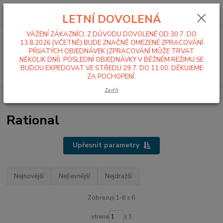
0
ks
+420 519 411 299
CZK
za
0,00 Kč
LETNÍ DOVOLENÁ
Po-Pá 7-16 hod
VÁŽENÍ ZÁKAZNÍCI, Z DŮVODU DOVOLENÉ OD 30.7. DO
Menu
13.8.2026 (VČETNĚ) BUDE ZNAČNĚ OMEZENÉ ZPRACOVÁNÍ
PŘIJATÝCH OBJEDNÁVEK (ZPRACOVÁNÍ MŮŽE TRVAT
NĚKOLIK DNÍ). POSLEDNÍ OBJEDNÁVKY V BĚŽNÉM REŽIMU SE
BUDOU EXPEDOVAT VE STŘEDU 29.7. DO 11:00. DĚKUJEME
Hledat
ZA POCHOPENÍ.
Zavřít
Úvod
Konvektomaty
Mycí a čistící chemie pro konvektomaty
Rational
Rational
Upřesnit parametry
Nejnovější
Nejlevnější
Nejdražší
Zobrazuji 1-6 z 6
strana
z 1