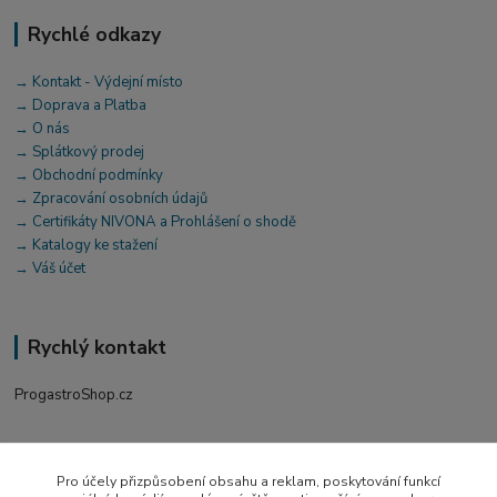
Rychlé odkazy
→ Kontakt - Výdejní místo
→ Doprava a Platba
→ O nás
→ Splátkový prodej
→ Obchodní podmínky
→ Zpracování osobních údajů
→ Certifikáty NIVONA a Prohlášení o shodě
→ Katalogy ke stažení
→ Váš účet
Rychlý kontakt
ProgastroShop.cz
+420 519 411 299
Po-Pá 7-16 hod
Pro účely přizpůsobení obsahu a reklam, poskytování funkcí