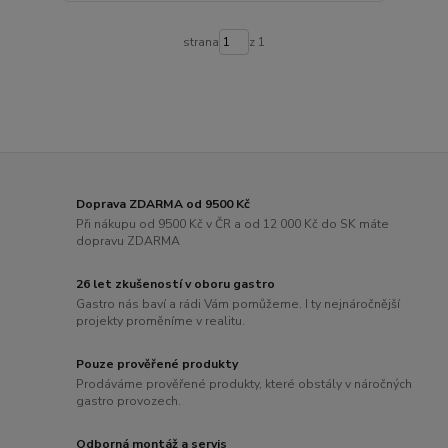
strana
z 1
Doprava ZDARMA od 9500 Kč
Při nákupu od 9500 Kč v ČR a od 12 000 Kč do SK máte
dopravu ZDARMA
26 let zkušeností v oboru gastro
Gastro nás baví a rádi Vám pomůžeme. I ty nejnáročnější
projekty proměníme v realitu.
Pouze prověřené produkty
Prodáváme prověřené produkty, které obstály v náročných
gastro provozech.
Odborná montáž a servis