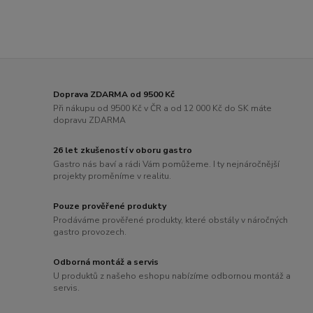
Doprava ZDARMA od 9500 Kč
Při nákupu od 9500 Kč v ČR a od 12 000 Kč do SK máte
dopravu ZDARMA
26 let zkušeností v oboru gastro
Gastro nás baví a rádi Vám pomůžeme. I ty nejnáročnější
projekty proměníme v realitu.
Pouze prověřené produkty
Prodáváme prověřené produkty, které obstály v náročných
gastro provozech.
Odborná montáž a servis
U produktů z našeho eshopu nabízíme odbornou montáž a
servis.