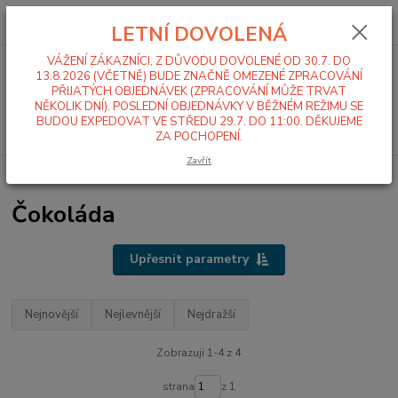
0
ks
+420 519 411 299
CZK
za
0,00 Kč
LETNÍ DOVOLENÁ
Po-Pá 7-16 hod
VÁŽENÍ ZÁKAZNÍCI, Z DŮVODU DOVOLENÉ OD 30.7. DO
Menu
13.8.2026 (VČETNĚ) BUDE ZNAČNĚ OMEZENÉ ZPRACOVÁNÍ
PŘIJATÝCH OBJEDNÁVEK (ZPRACOVÁNÍ MŮŽE TRVAT
NĚKOLIK DNÍ). POSLEDNÍ OBJEDNÁVKY V BĚŽNÉM REŽIMU SE
BUDOU EXPEDOVAT VE STŘEDU 29.7. DO 11:00. DĚKUJEME
Hledat
ZA POCHOPENÍ.
Zavřít
Úvod
Káva
Čokoláda
Čokoláda
Upřesnit parametry
Nejnovější
Nejlevnější
Nejdražší
Zobrazuji 1-4 z 4
strana
z 1