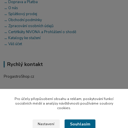
→ Doprava a Platba
→ O nás
→ Splátkový prodej
→ Obchodní podmínky
→ Zpracování osobních údajů
→ Certifikáty NIVONA a Prohlášení o shodě
→ Katalogy ke stažení
→ Váš účet
Rychlý kontakt
ProgastroShop.cz
+420 519 411 299
Po-Pá 7-16 hod
Pro účely přizpůsobení obsahu a reklam, poskytování funkcí
sociálních médií a analýzy návštěvnosti používáme soubory
obchod@progastro.cz
cookies.
Souhlasím
Nastavení