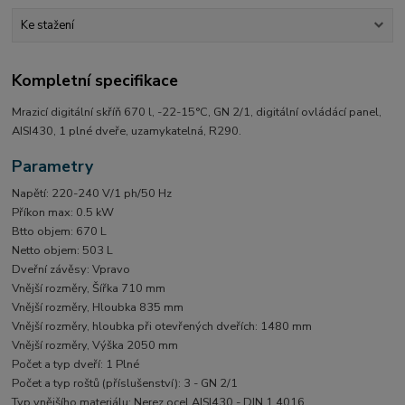
Ke stažení
Kompletní specifikace
Mrazicí digitální skříň 670 l, -22-15°C, GN 2/1, digitální ovládácí panel,
AISI430, 1 plné dveře, uzamykatelná, R290.
Parametry
Napětí: 220-240 V/1 ph/50 Hz
Příkon max: 0.5 kW
Btto objem: 670 L
Netto objem: 503 L
Dveřní závěsy: Vpravo
Vnější rozměry, Šířka 710 mm
Vnější rozměry, Hloubka 835 mm
Vnější rozměry, hloubka při otevřených dveřích: 1480 mm
Vnější rozměry, Výška 2050 mm
Počet a typ dveří: 1 Plné
Počet a typ roštů (příslušenství): 3 - GN 2/1
Typ vnějšího materiálu: Nerez ocel AISI430 - DIN 1.4016