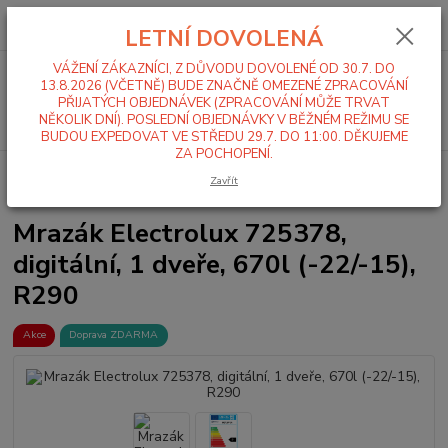
0
ks
+420 519 411 299
CZK
za
0,00 Kč
LETNÍ DOVOLENÁ
Po-Pá 7-16 hod
VÁŽENÍ ZÁKAZNÍCI, Z DŮVODU DOVOLENÉ OD 30.7. DO
Menu
13.8.2026 (VČETNĚ) BUDE ZNAČNĚ OMEZENÉ ZPRACOVÁNÍ
PŘIJATÝCH OBJEDNÁVEK (ZPRACOVÁNÍ MŮŽE TRVAT
Hledat
NĚKOLIK DNÍ). POSLEDNÍ OBJEDNÁVKY V BĚŽNÉM REŽIMU SE
BUDOU EXPEDOVAT VE STŘEDU 29.7. DO 11:00. DĚKUJEME
ZA POCHOPENÍ.
Úvod
Lednice, Mrazáky
Mrazáky
Plné dveře
Mrazák Electrolux
Zavřít
725378, digitální, 1 dveře, 670l (-22/-15), R290
Mrazák Electrolux 725378,
digitální, 1 dveře, 670l (-22/-15),
R290
Akce
Doprava ZDARMA