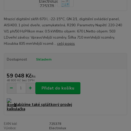
Mrazicí digitální skříň 670 l, -22-15°C, GN 2/1, digitální ovládácí panel,
AISI430, 1 plné dveře, uzamykatelná, R290. Parametry Napětí: 220-240
V/1 ph/50 HzPříkon max: 0.5 kWBtto objem: 670 LNetto objem: 503
LDveřní závěsy: VpravoVnější rozměry, Šířka 710 mmVnější rozměry,
Hloubka 835 mmVnější rozmě...
celý popis
Dostupnost
Skladem
59 048 Kč
/
ks
48 800 Kč
bez DPH
Přidat do košíku
Nabízíme také splátkový prodej
EAN kód:
725378
Výrobce:
Electrolux