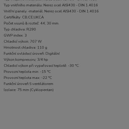
Typ vnitřního materiálu: Nerez ocel AISI430 - DIN 1.4016
Vnitřní panely -materiál: Nerez ocel AISI430 - DIN 1.4016
Certifikáty: CB;CE;UKCA
Počet vsunů & rozteč: 44; 30 mm
Typ chladiva: R290
GWP index: 3
Chladicí výkon: 707 W
Hmotnost chladiva: 110 g
Funkční ovládací úroveň: Digitální
Výkon kompresoru: 3/4 hp
Chladicí výkon při vypařovací teplotě: -30 °C
Provozní teplota min: -15 °C
Provozní teplota max: -22 °C
Funkční úroveň S ventilátorem
Izolace: 75 mm (Cyklopentan)