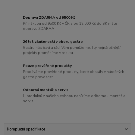
Doprava ZDARMA od 9500 Kč
Při nákupu od 9500 Kč v ČR a od 12 000 Kč do SK máte
dopravu ZDARMA
26 let zkušeností v oboru gastro
Gastro nás baví a rádi Vám pomůžeme. I ty nejnáročnější
projekty proměníme v realitu.
Pouze prověřené produkty
Prodáváme prověřené produkty, které obstály v náročných
gastro provozech.
Odborná montáž a servis
U produktů z našeho eshopu nabízíme odbornou montáž a
servis.
Kompletní specifikace