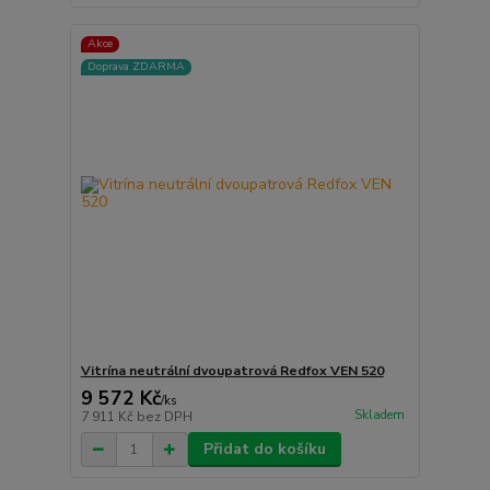
Akce
Doprava ZDARMA
Vitrína neutrální dvoupatrová Redfox VEN 520
9 572 Kč
/
ks
Skladem
7 911 Kč
bez DPH
Přidat do košíku