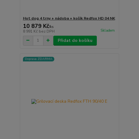
Hot dog 4 trny + nádoba + košík Redfox HD 04 NK
10 879 Kč
/
ks
Skladem
8 991 Kč
bez DPH
Přidat do košíku
Doprava ZDARMA