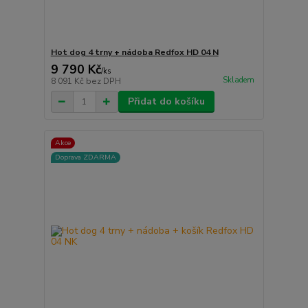
Hot dog 4 trny + nádoba Redfox HD 04 N
9 790 Kč
/
ks
Skladem
8 091 Kč
bez DPH
Přidat do košíku
Akce
Doprava ZDARMA