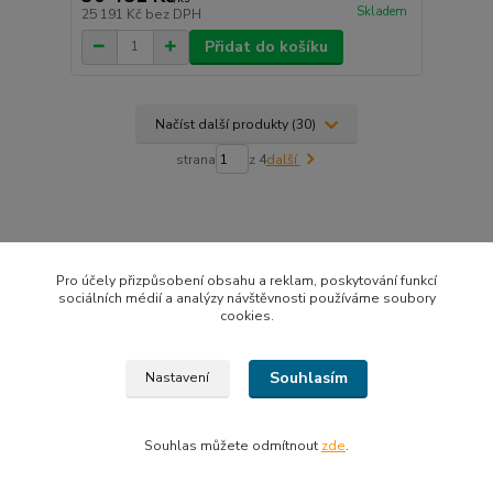
Skladem
25 191 Kč
bez DPH
Přidat do košíku
Načíst další produkty (30)
strana
z 4
další
Pro účely přizpůsobení obsahu a reklam, poskytování funkcí
sociálních médií a analýzy návštěvnosti používáme soubory
cookies.
Doprava ZDARMA od 9500 Kč
Při nákupu od 9500 Kč v ČR a od 12 000 Kč do SK máte
Souhlasím
Nastavení
dopravu ZDARMA
26 let zkušeností v oboru gastro
Souhlas můžete odmítnout
zde
.
Gastro nás baví a rádi Vám pomůžeme. I ty nejnáročnější
projekty proměníme v realitu.