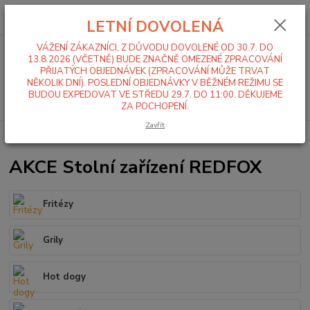
0
ks
+420 519 411 299
CZK
za
0,00 Kč
LETNÍ DOVOLENÁ
Po-Pá 7-16 hod
VÁŽENÍ ZÁKAZNÍCI, Z DŮVODU DOVOLENÉ OD 30.7. DO
Menu
13.8.2026 (VČETNĚ) BUDE ZNAČNĚ OMEZENÉ ZPRACOVÁNÍ
PŘIJATÝCH OBJEDNÁVEK (ZPRACOVÁNÍ MŮŽE TRVAT
NĚKOLIK DNÍ). POSLEDNÍ OBJEDNÁVKY V BĚŽNÉM REŽIMU SE
BUDOU EXPEDOVAT VE STŘEDU 29.7. DO 11:00. DĚKUJEME
Hledat
ZA POCHOPENÍ.
Zavřít
Úvod
Stolní zařízení
AKCE Stolní zařízení REDFOX
Fritézy
Grily
Hot dogy