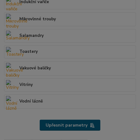
Indukční vařiče
Mikrovlnné trouby
Salamandry
Toastery
Vakuové baličky
Vitríny
Vodní lázně
Upřesnit parametry