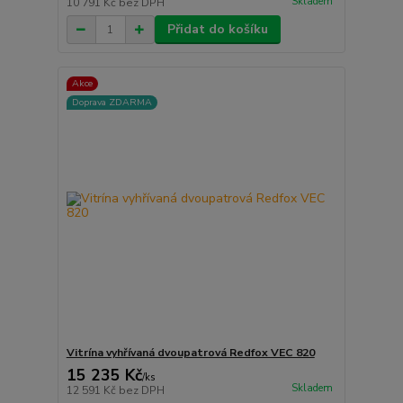
Skladem
10 791 Kč
bez DPH
Přidat do košíku
Akce
Doprava ZDARMA
Vitrína vyhřívaná dvoupatrová Redfox VEC 820
15 235 Kč
/
ks
Skladem
12 591 Kč
bez DPH