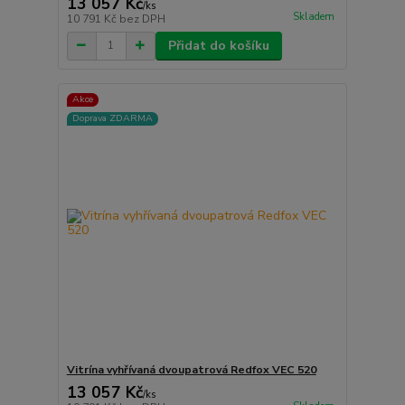
13 057 Kč
/
ks
Skladem
10 791 Kč
bez DPH
Přidat do košíku
Akce
Doprava ZDARMA
Vitrína vyhřívaná dvoupatrová Redfox VEC 520
13 057 Kč
/
ks