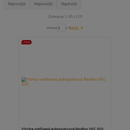
Nejnovější
Nejlevnější
Nejdražší
Zobrazuji 1-30 z 110
strana
z 4
další
Akce
Vitrína vyhřívaná jednopatrová Redfox VEC 510