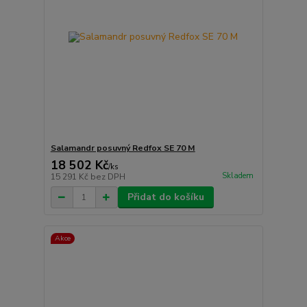
Salamandr posuvný Redfox SE 70 M
18 502 Kč
/
ks
Skladem
15 291 Kč
bez DPH
Přidat do košíku
Akce