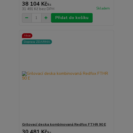
38 104 Kč
/
ks
Skladem
31 491 Kč
bez DPH
Přidat do košíku
Akce
Doprava ZDARMA
Grilovací deska kombinovaná Redfox FTHR 90 E
30 481 Kč
/
ks