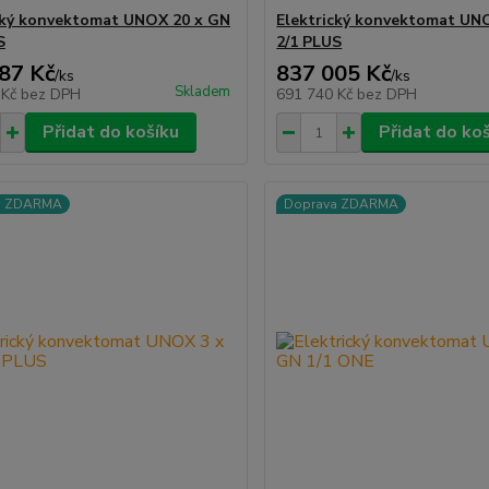
cký konvektomat UNOX 20 x GN
Elektrický konvektomat UN
S
2/1 PLUS
87 Kč
837 005 Kč
/
ks
/
ks
Skladem
 Kč
bez DPH
691 740 Kč
bez DPH
Přidat do košíku
Přidat do ko
a ZDARMA
Doprava ZDARMA