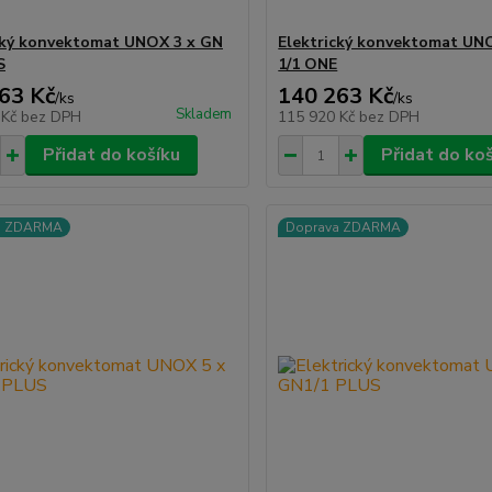
cký konvektomat UNOX 3 x GN
Elektrický konvektomat UN
S
1/1 ONE
63 Kč
140 263 Kč
/
ks
/
ks
Skladem
 Kč
bez DPH
115 920 Kč
bez DPH
Přidat do košíku
Přidat do ko
a ZDARMA
Doprava ZDARMA