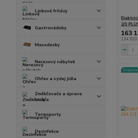
Linkové fritézy
Elektri
2/3 PLU
Gastronádoby
163 1
134 820
Masodesky
Nerezový nábytek
Doprav
Ohřev a výdej jídla
Změkčovače a úprava
vody
Termoporty
Dezinfekce