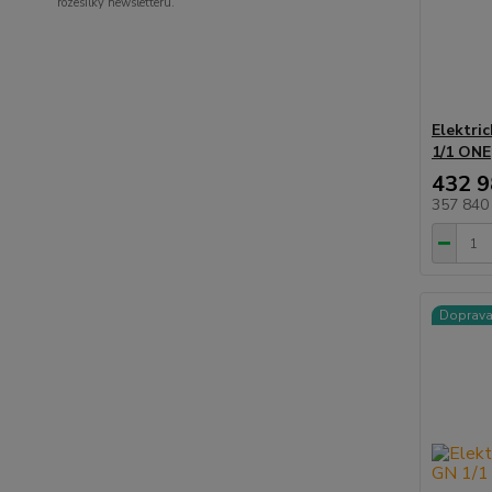
rozesílky newsletteru.
Elektri
1/1 ONE
432 9
357 840
Doprav