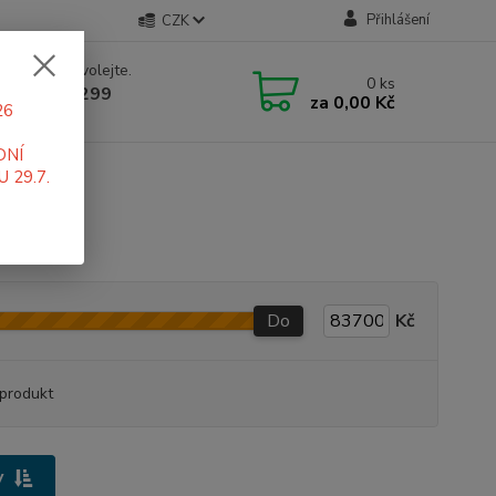
Přihlášení
CZK
 si rady? Zavolejte.
0
ks
 519 411 299
za
0,00 Kč
26
 7-16 hod
DNÍ
 29.7.
Do
Kč
produkt
y