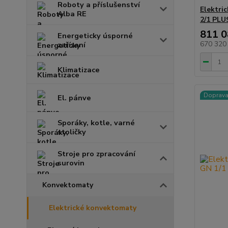
Roboty a příslušenství
Elektri
Alba RE
2/1 PLU
811 0
Energeticky úsporné
670 320
zařízení
Klimatizace
Doprav
El. pánve
Sporáky, kotle, varné
stoličky
Stroje pro zpracování
surovin
Konvektomaty
Elektrické konvektomaty