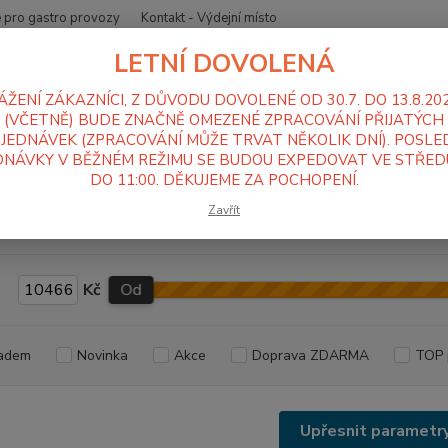
 pro gastro provozy
Kontakt - Výdejní místo
LETNÍ DOVOLENÁ
Nevíte
Hledat
+420
ÁŽENÍ ZÁKAZNÍCI, Z DŮVODU DOVOLENÉ OD 30.7. DO 13.8.20
Po-Pá
(VČETNĚ) BUDE ZNAČNĚ OMEZENÉ ZPRACOVÁNÍ PŘIJATÝCH
JEDNÁVEK (ZPRACOVÁNÍ MŮŽE TRVAT NĚKOLIK DNÍ). POSLE
NÁVKY V BĚŽNÉM REŽIMU SE BUDOU EXPEDOVAT VE STŘEDU
troje pro zpracování surovin
Konvektomaty
Elektrické konvektomaty
DO 11:00. DĚKUJEME ZA POCHOPENÍ.
trické konvektomaty
Zavřít
Kč
Od
adem
Novinka
Akce
Doprava ZDARMA
TOP 
Upřesnit parametr