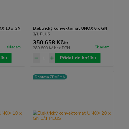
OX 10 x GN
Elektrický konvektomat UNOX 6 x GN
2/1 PLUS
350 658 Kč
/
ks
skladem
Skladem
289 800 Kč
bez DPH
šíku
Přidat do košíku
Doprava ZDARMA