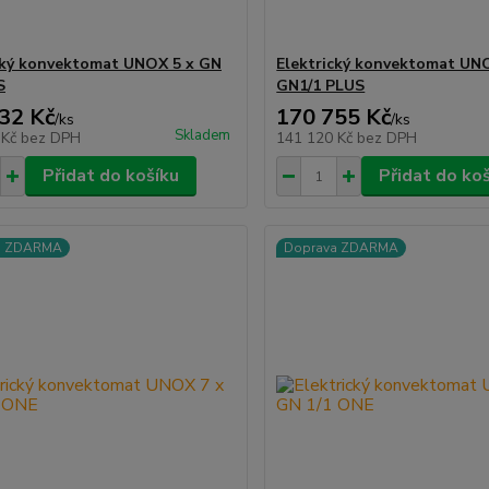
cký konvektomat UNOX 5 x GN
Elektrický konvektomat UN
S
GN1/1 PLUS
32 Kč
170 755 Kč
/
ks
/
ks
Skladem
 Kč
bez DPH
141 120 Kč
bez DPH
Přidat do košíku
Přidat do ko
a ZDARMA
Doprava ZDARMA