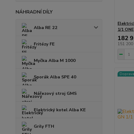
NÁHRADNÍ DÍLY
Elektri
Alba RE 22
1/1 ONE
182 9
Fritézy FE
151 200
Myčka Alba M 1000
Doprav
Sporák Alba SPE 40
Nářezový stroj GMS
Elektrický kotel Alba KE
Grily FTH