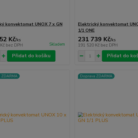
cký konvektomat UNOX 7 x GN
Elektrický konvektomat UN
1/1 ONE
52 Kč
231 739 Kč
/
ks
/
ks
Skladem
 Kč
bez DPH
191 520 Kč
bez DPH
Přidat do košíku
Přidat do ko
a ZDARMA
Doprava ZDARMA