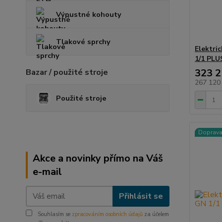
Výpustné kohouty
Tlakové sprchy
Elektri
1/1 PLU
323 2
Bazar / použité stroje
267 120
Použité stroje
Doprav
Akce a novinky přímo na Váš
e-mail
Přihlásit se
Souhlasím se
zpracováním osobních údajů
za účelem