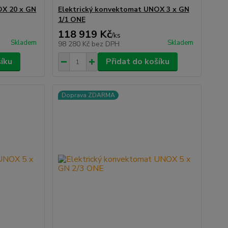
OX 20 x GN
Elektrický konvektomat UNOX 3 x GN
1/1 ONE
118 919 Kč
/
ks
Skladem
Skladem
98 280 Kč
bez DPH
šíku
Přidat do košíku
Doprava ZDARMA