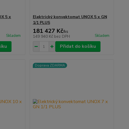
OX 5 x
Elektrický konvektomat UNOX 5 x GN
1/1 PLUS
181 427 Kč
/
ks
Skladem
Skladem
149 940 Kč
bez DPH
šíku
Přidat do košíku
Doprava ZDARMA