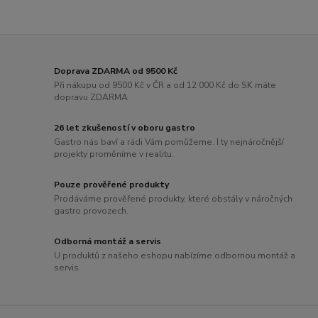
Doprava ZDARMA od 9500 Kč
Při nákupu od 9500 Kč v ČR a od 12 000 Kč do SK máte
dopravu ZDARMA
26 let zkušeností v oboru gastro
Gastro nás baví a rádi Vám pomůžeme. I ty nejnáročnější
projekty proměníme v realitu.
Pouze prověřené produkty
Prodáváme prověřené produkty, které obstály v náročných
gastro provozech.
Odborná montáž a servis
U produktů z našeho eshopu nabízíme odbornou montáž a
servis.