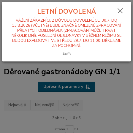
0
ks
+420 519 411 299
CZK
za
0,00 Kč
LETNÍ DOVOLENÁ
Po-Pá 7-16 hod
VÁŽENÍ ZÁKAZNÍCI, Z DŮVODU DOVOLENÉ OD 30.7. DO
Menu
13.8.2026 (VČETNĚ) BUDE ZNAČNĚ OMEZENÉ ZPRACOVÁNÍ
PŘIJATÝCH OBJEDNÁVEK (ZPRACOVÁNÍ MŮŽE TRVAT
NĚKOLIK DNÍ). POSLEDNÍ OBJEDNÁVKY V BĚŽNÉM REŽIMU SE
BUDOU EXPEDOVAT VE STŘEDU 29.7. DO 11:00. DĚKUJEME
Hledat
ZA POCHOPENÍ.
Zavřít
Úvod
Gastronádoby
Děrované gastronádoby
GN 1/1
Děrované gastronádoby GN 1/1
Upřesnit parametry
Nejnovější
Nejlevnější
Nejdražší
Zobrazuji 1-6 z 6
strana
z 1