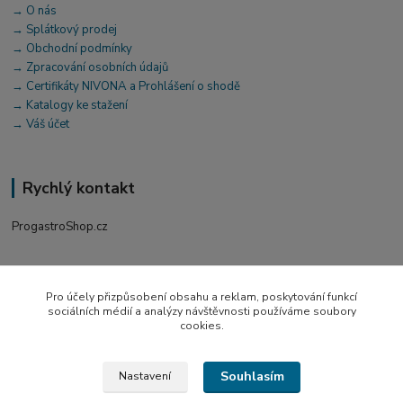
→ O nás
→ Splátkový prodej
→ Obchodní podmínky
→ Zpracování osobních údajů
→ Certifikáty NIVONA a Prohlášení o shodě
→ Katalogy ke stažení
→ Váš účet
Rychlý kontakt
ProgastroShop.cz
+420 519 411 299
Po-Pá 7-16 hod
Pro účely přizpůsobení obsahu a reklam, poskytování funkcí
sociálních médií a analýzy návštěvnosti používáme soubory
obchod@progastro.cz
cookies.
Souhlasím
Nastavení