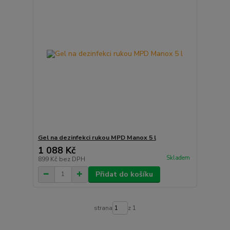
Gel na dezinfekci rukou MPD Manox 5 l
1 088 Kč
Skladem
899 Kč
bez DPH
Přidat do košíku
strana
z 1