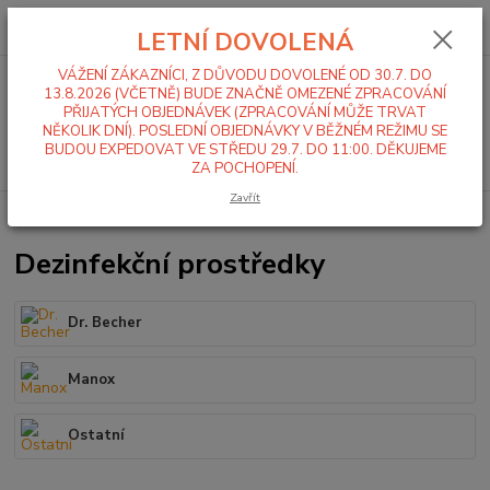
0
ks
+420 519 411 299
CZK
za
0,00 Kč
LETNÍ DOVOLENÁ
Po-Pá 7-16 hod
VÁŽENÍ ZÁKAZNÍCI, Z DŮVODU DOVOLENÉ OD 30.7. DO
Menu
13.8.2026 (VČETNĚ) BUDE ZNAČNĚ OMEZENÉ ZPRACOVÁNÍ
PŘIJATÝCH OBJEDNÁVEK (ZPRACOVÁNÍ MŮŽE TRVAT
NĚKOLIK DNÍ). POSLEDNÍ OBJEDNÁVKY V BĚŽNÉM REŽIMU SE
BUDOU EXPEDOVAT VE STŘEDU 29.7. DO 11:00. DĚKUJEME
Hledat
ZA POCHOPENÍ.
Zavřít
Úvod
Mycí a čistící chemie
Dezinfekce
Dezinfekční prostředky
Dr. Becher
Manox
Ostatní