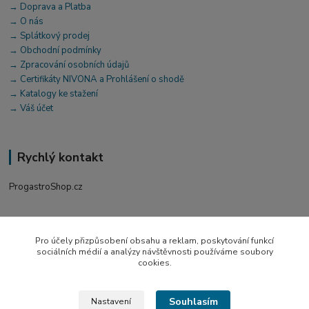
→ Doprava a Platba
→ O nás
→ Splátkový prodej
→ Obchodní podmínky
→ Zpracování osobních údajů
→ Certifikáty NIVONA a Prohlášení o shodě
→ Katalogy ke stažení
→ Váš účet
Rychlý kontakt
ProgastroShop.cz
+420 519 411 299
Po-Pá 7-16 hod
Pro účely přizpůsobení obsahu a reklam, poskytování funkcí
sociálních médií a analýzy návštěvnosti používáme soubory
obchod@progastro.cz
cookies.
Souhlasím
Nastavení