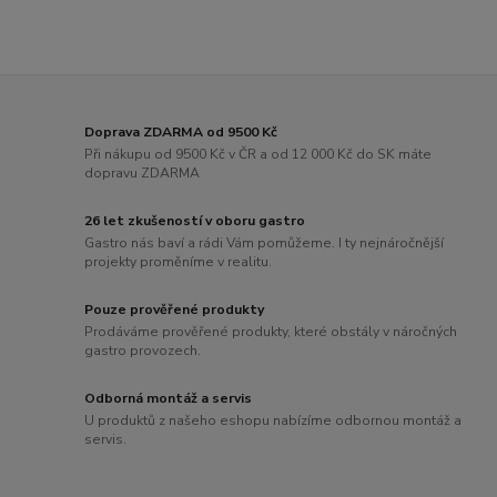
Doprava ZDARMA od 9500 Kč
Při nákupu od 9500 Kč v ČR a od 12 000 Kč do SK máte
dopravu ZDARMA
26 let zkušeností v oboru gastro
Gastro nás baví a rádi Vám pomůžeme. I ty nejnáročnější
projekty proměníme v realitu.
Pouze prověřené produkty
Prodáváme prověřené produkty, které obstály v náročných
gastro provozech.
Odborná montáž a servis
U produktů z našeho eshopu nabízíme odbornou montáž a
servis.