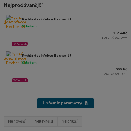
Nejprodávanější
Rychlá dezinfekce Becher 5 l
1.
Skladem
1 254 Kč
1 036 Kč bez DPH
TOP produkt
Rychlá dezinfekce Becher 1 l
2.
Skladem
299 Kč
247 Kč bez DPH
TOP produkt
Upřesnit parametry
Nejnovější
Nejlevnější
Nejdražší