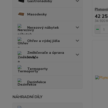
Gastronádoby
Plynový
Masodesky
42 25
34 920 
Nerezový nábytek
Ohřev a výdej jídla
Změkčovače a úprava
vody
Termoporty
Dezinfekce
NÁHRADNÍ DÍLY