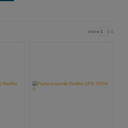
strana
z 1