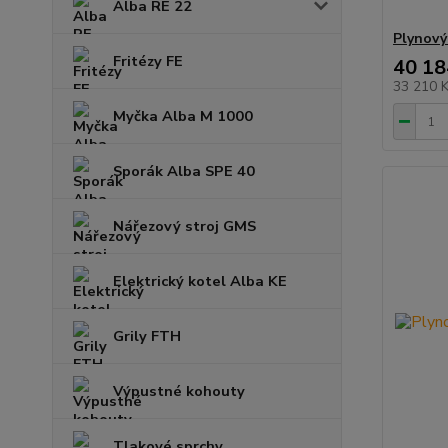
Alba RE 22
Plynový
Fritézy FE
40 18
33 210 
Myčka Alba M 1000
Sporák Alba SPE 40
Nářezový stroj GMS
Elektrický kotel Alba KE
Grily FTH
Výpustné kohouty
Tlakové sprchy