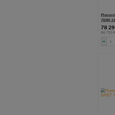
Plynový
70/80 2
78 29
64 710 