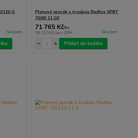
0/120 G
Plynový sporák s troubou Redfox SPBT
70/80 11 GE
71 765 Kč
/
ks
Skladem
Skladem
59 310 Kč
bez DPH
šíku
Přidat do košíku