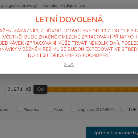
 pro gastro provozy
Kontakt - Výdejní místo
LETNÍ DOVOLENÁ
Nevíte
Hledat
+420
ÁŽENÍ ZÁKAZNÍCI, Z DŮVODU DOVOLENÉ OD 30.7. DO 13.8.20
Po-Pá
(VČETNĚ) BUDE ZNAČNĚ OMEZENÉ ZPRACOVÁNÍ PŘIJATÝCH
JEDNÁVEK (ZPRACOVÁNÍ MŮŽE TRVAT NĚKOLIK DNÍ). POSLE
NÁVKY V BĚŽNÉM REŽIMU SE BUDOU EXPEDOVAT VE STŘEDU
poráky, kotle, varné stoličky
Sporáky
Plynové sporáky
Řada 70
DO 11:00. DĚKUJEME ZA POCHOPENÍ.
 700 - Plynové sporáky s hlou
Zavřít
Kč
Od
adem
Novinka
Akce
Doprava ZDARMA
TOP 
Upřesnit parametr