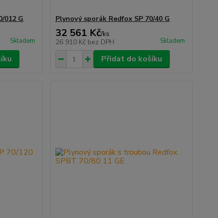
0/012 G
Plynový sporák Redfox SP 70/40 G
32 561 Kč
/
ks
Skladem
Skladem
26 910 Kč
bez DPH
šíku
Přidat do košíku