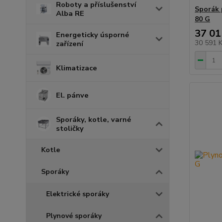
Roboty a příslušenství
Sporák 
Alba RE
80 G
37 01
Energeticky úsporné
30 591 
zařízení
Klimatizace
El. pánve
Sporáky, kotle, varné
stoličky
Kotle
Sporáky
Elektrické sporáky
Plynové sporáky