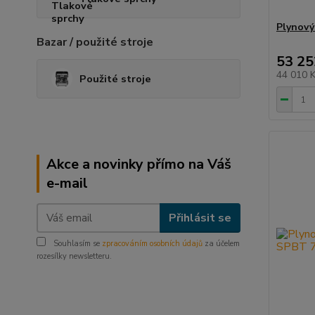
Plynový
Bazar / použité stroje
53 25
44 010 
Použité stroje
Akce a novinky přímo na Váš
e-mail
Přihlásit se
Souhlasím se
zpracováním osobních údajů
za účelem
rozesílky newsletteru.