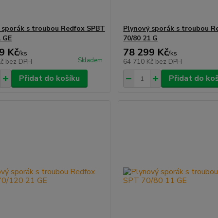
 sporák s troubou Redfox SPBT
Plynový sporák s troubou 
1 GE
70/80 21 G
9 Kč
78 299 Kč
/
ks
/
ks
Skladem
Kč
bez DPH
64 710 Kč
bez DPH
Přidat do košíku
Přidat do ko