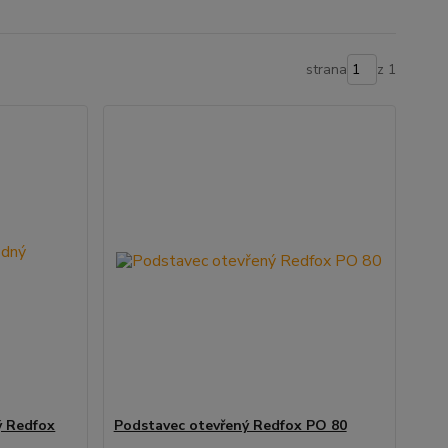
strana
z 1
ý Redfox
Podstavec otevřený Redfox PO 80