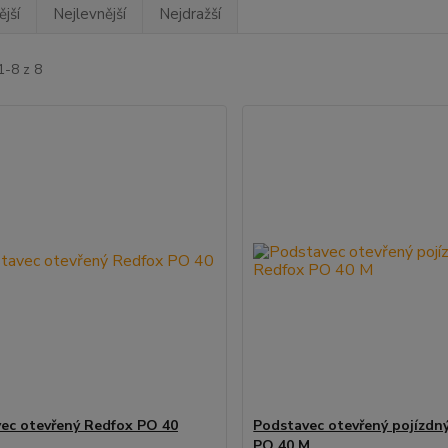
jší
Nejlevnější
Nejdražší
1-8 z 8
ec otevřený Redfox PO 40
Podstavec otevřený pojízdn
PO 40 M