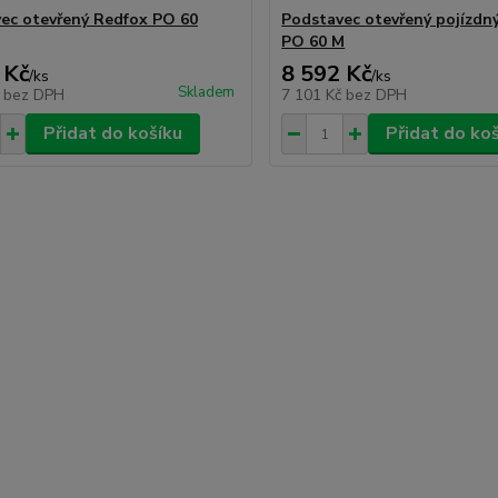
ec otevřený Redfox PO 60
Podstavec otevřený pojízdn
PO 60 M
 Kč
8 592 Kč
/
ks
/
ks
Skladem
č
bez DPH
7 101 Kč
bez DPH
Přidat do košíku
Přidat do ko