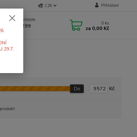
Přihlášení
CZK
 si rady? Zavolejte.
0
ks
 519 411 299
za
0,00 Kč
26
 7-16 hod
DNÍ
 29.7.
Do
Kč
produkt