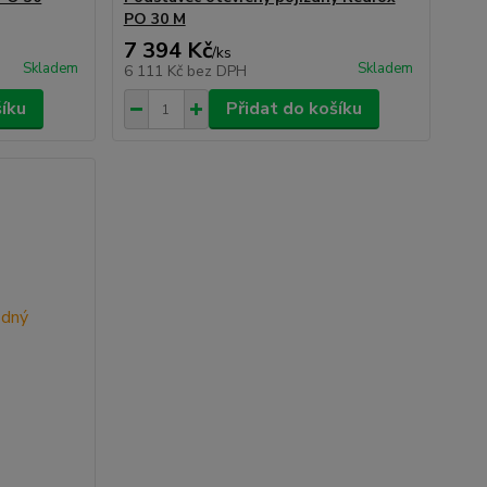
PO 30 M
7 394 Kč
/
ks
Skladem
Skladem
6 111 Kč
bez DPH
šíku
Přidat do košíku