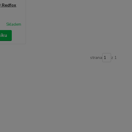
ý Redfox
Skladem
šíku
strana
z 1