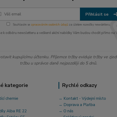
Přihlásit se
Souhlasím se
zpracováním osobních údajů
za účelem rozesílky newsletteru.
 se k odběru newsletteru a veškeré akční nabídky Vám budou chodit přímo na V
ystavit kupujícímu účtenku. Příjemce tržby eviduje tržby ve zj
tržbu u správce daně nejpozději do 5 dnů.
é kategorie
Rychlé odkazy
tící chemie
→ Kontakt - Výdejní místo
→ Doprava a Platba
díly Alba RE 22
→ O nás