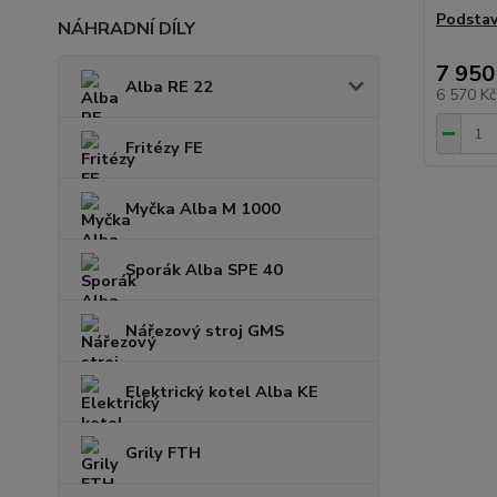
Podstav
NÁHRADNÍ DÍLY
7 950
Alba RE 22
6 570 K
Fritézy FE
Myčka Alba M 1000
Sporák Alba SPE 40
Nářezový stroj GMS
Elektrický kotel Alba KE
Grily FTH