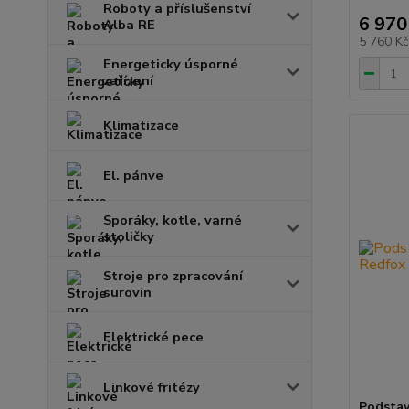
Roboty a příslušenství
6 970
Alba RE
5 760 K
Energeticky úsporné
zařízení
Klimatizace
El. pánve
Sporáky, kotle, varné
stoličky
Stroje pro zpracování
surovin
Elektrické pece
Linkové fritézy
Podstav