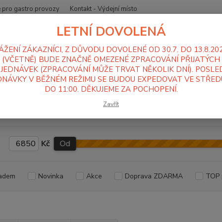
 pro gastro provozy
Kontakt - Výdejní místo
LETNÍ DOVOLENÁ
Nevíte
Hledat
+420
ÁŽENÍ ZÁKAZNÍCI, Z DŮVODU DOVOLENÉ OD 30.7. DO 13.8.20
Po-Pá
(VČETNĚ) BUDE ZNAČNĚ OMEZENÉ ZPRACOVÁNÍ PŘIJATÝCH
JEDNÁVEK (ZPRACOVÁNÍ MŮŽE TRVAT NĚKOLIK DNÍ). POSLE
NÁVKY V BĚŽNÉM REŽIMU SE BUDOU EXPEDOVAT VE STŘEDU
erezový nábytek
Podstavce
DO 11:00. DĚKUJEME ZA POCHOPENÍ.
zové podstavce
Zavřít
Kč
Od
adem
Novinka
Akce
Doprava ZDARMA
TOP 