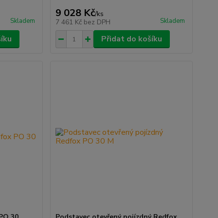
9 028 Kč
/
ks
Skladem
Skladem
7 461 Kč
bez DPH
šíku
Přidat do košíku
 PO 30
Podstavec otevřený pojízdný Redfox