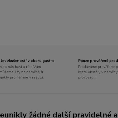
 let zkušeností v oboru gastro
Pouze prověřené pro
stro nás baví a rádi Vám
Prodáváme prověřené p
můžeme. I ty nejnáročnější
které obstály v náročný
ojekty proměníme v realitu.
provozech.
unikly žádné další pravidelné a