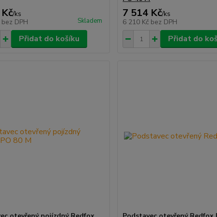
 Kč
7 514 Kč
/
ks
/
ks
Skladem
č
bez DPH
6 210 Kč
bez DPH
Přidat do košíku
Přidat do ko
ec otevřený pojízdný Redfox
Podstavec otevřený Redfox