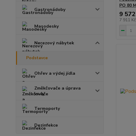
PO 80 
Gastronádoby
9 572
7 911 K
Masodesky
Nerezový nábytek
Podstavce
Ohřev a výdej jídla
Změkčovače a úprava
vody
Termoporty
Dezinfekce