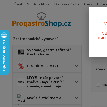
Úvod
N.D. Alba RE 22
Doprava a Platba
O nás
Dotace
V
OB
OBJED
Gastronomické vybavení
Úvod
N
Nere
Výprodej gastro zařízení /
Gastro bazar
PROBÍHAJÍCÍ AKCE
Cena:
MYYE - naše privátní
značka - mycí a čistící
Skl
chemie, vonné oleje
Mycí a čistící chemie