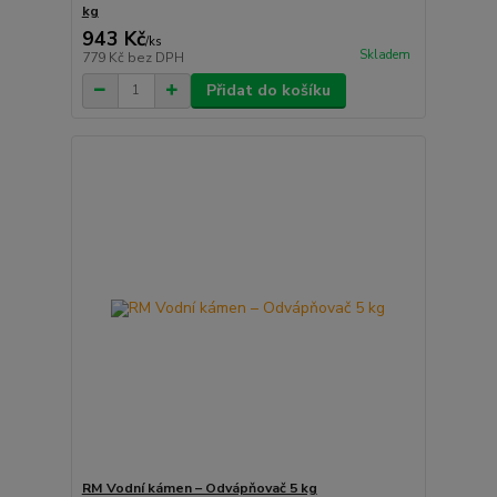
kg
943 Kč
/
ks
Skladem
779 Kč
bez DPH
Přidat do košíku
RM Vodní kámen – Odvápňovač 5 kg