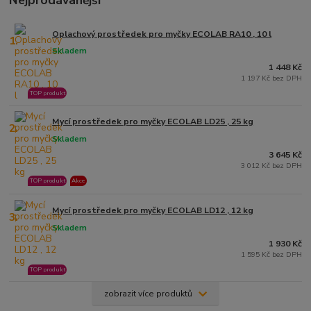
Nejprodávanější
Oplachový prostředek pro myčky ECOLAB RA10 , 10 l
1.
Skladem
1 448 Kč
1 197 Kč bez DPH
TOP produkt
Mycí prostředek pro myčky ECOLAB LD25 , 25 kg
2.
Skladem
3 645 Kč
3 012 Kč bez DPH
TOP produkt
Akce
Mycí prostředek pro myčky ECOLAB LD12 , 12 kg
3.
Skladem
1 930 Kč
1 595 Kč bez DPH
TOP produkt
zobrazit více produktů