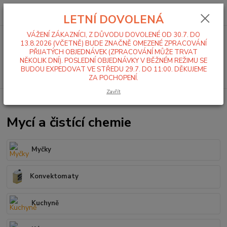
0
ks
+420 519 411 299
CZK
za
0,00 Kč
LETNÍ DOVOLENÁ
Po-Pá 7-16 hod
VÁŽENÍ ZÁKAZNÍCI, Z DŮVODU DOVOLENÉ OD 30.7. DO
Menu
13.8.2026 (VČETNĚ) BUDE ZNAČNĚ OMEZENÉ ZPRACOVÁNÍ
PŘIJATÝCH OBJEDNÁVEK (ZPRACOVÁNÍ MŮŽE TRVAT
NĚKOLIK DNÍ). POSLEDNÍ OBJEDNÁVKY V BĚŽNÉM REŽIMU SE
BUDOU EXPEDOVAT VE STŘEDU 29.7. DO 11:00. DĚKUJEME
Hledat
ZA POCHOPENÍ.
Zavřít
Úvod
Mycí a čistící chemie
Mycí a čistící chemie
Myčky
Konvektomaty
Kuchyně