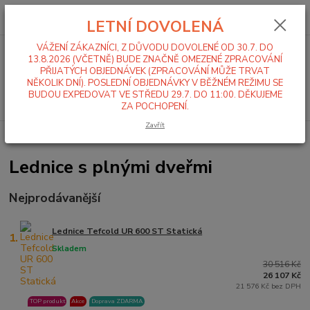
0
ks
+420 519 411 299
CZK
za
0,00 Kč
LETNÍ DOVOLENÁ
Po-Pá 7-16 hod
VÁŽENÍ ZÁKAZNÍCI, Z DŮVODU DOVOLENÉ OD 30.7. DO
Menu
13.8.2026 (VČETNĚ) BUDE ZNAČNĚ OMEZENÉ ZPRACOVÁNÍ
PŘIJATÝCH OBJEDNÁVEK (ZPRACOVÁNÍ MŮŽE TRVAT
NĚKOLIK DNÍ). POSLEDNÍ OBJEDNÁVKY V BĚŽNÉM REŽIMU SE
BUDOU EXPEDOVAT VE STŘEDU 29.7. DO 11:00. DĚKUJEME
Hledat
ZA POCHOPENÍ.
Zavřít
Úvod
Lednice, Mrazáky
Lednice
Plné dveře
Lednice s plnými dveřmi
Nejprodávanější
Lednice Tefcold UR 600 ST Statická
1.
Skladem
30 516 Kč
26 107 Kč
21 576 Kč bez DPH
TOP produkt
Akce
Doprava ZDARMA