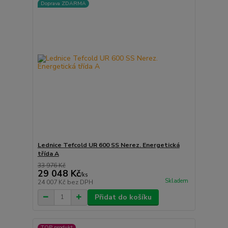
Doprava ZDARMA
Lednice Tefcold UR 600 SS Nerez. Energetická
třída A
33 976 Kč
29 048 Kč
/
ks
Skladem
24 007 Kč
bez DPH
Přidat do košíku
TOP produkt