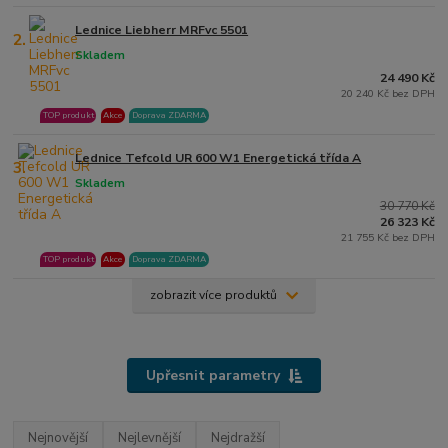
Lednice Liebherr MRFvc 5501
2.
Skladem
24 490 Kč
20 240 Kč bez DPH
TOP produkt
Akce
Doprava ZDARMA
Lednice Tefcold UR 600 W1 Energetická třída A
3.
Skladem
30 770 Kč
26 323 Kč
21 755 Kč bez DPH
TOP produkt
Akce
Doprava ZDARMA
zobrazit více produktů
Upřesnit parametry
Nejnovější
Nejlevnější
Nejdražší