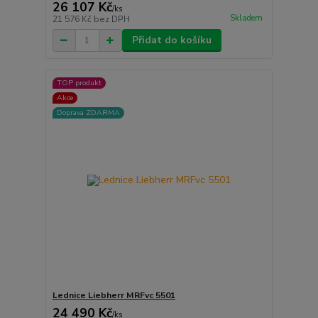
26 107 Kč
/
ks
Skladem
21 576 Kč
bez DPH
Přidat do košíku
TOP produkt
Akce
Doprava ZDARMA
Lednice Liebherr MRFvc 5501
24 490 Kč
/
ks