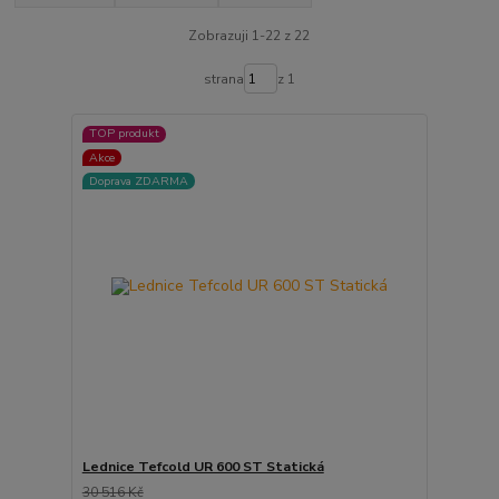
Zobrazuji 1-22 z 22
strana
z 1
TOP produkt
Akce
Doprava ZDARMA
Lednice Tefcold UR 600 ST Statická
30 516 Kč