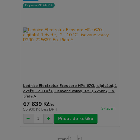
Doprava ZDARMA
Lednice Electrolux Ecostore HPe 670L, digitální, 1
dveře, -2 +10 °C, lisované vsuvy, R290, 725667, En.
třída A
67 639 Kč
/
ks
Skladem
55 900 Kč
bez DPH
Přidat do košíku
strana
z 1