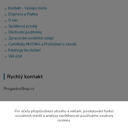
→ Kontakt - Výdejní místo
→ Doprava a Platba
→ O nás
→ Splátkový prodej
→ Obchodní podmínky
→ Zpracování osobních údajů
→ Certifikáty NIVONA a Prohlášení o shodě
→ Katalogy ke stažení
→ Váš účet
Rychlý kontakt
ProgastroShop.cz
+420 519 411 299
Po-Pá 7-16 hod
Pro účely přizpůsobení obsahu a reklam, poskytování funkcí
sociálních médií a analýzy návštěvnosti používáme soubory
obchod@progastro.cz
cookies.