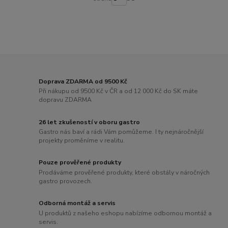
Doprava ZDARMA od 9500 Kč
Při nákupu od 9500 Kč v ČR a od 12 000 Kč do SK máte
dopravu ZDARMA
26 let zkušeností v oboru gastro
Gastro nás baví a rádi Vám pomůžeme. I ty nejnáročnější
projekty proměníme v realitu.
Pouze prověřené produkty
Prodáváme prověřené produkty, které obstály v náročných
gastro provozech.
Odborná montáž a servis
U produktů z našeho eshopu nabízíme odbornou montáž a
servis.