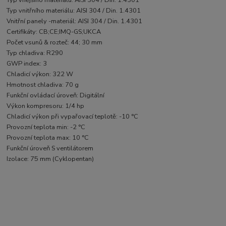
Typ vnějšího materiálu: AISI 304 / Din. 1.4301
Typ vnitřního materiálu: AISI 304 / Din. 1.4301
Vnitřní panely -materiál: AISI 304 / Din. 1.4301
Certifikáty: CB;CE;IMQ-GS;UKCA
Počet vsunů & rozteč: 44; 30 mm
Typ chladiva: R290
GWP index: 3
Chladicí výkon: 322 W
Hmotnost chladiva: 70 g
Funkční ovládací úroveň: Digitální
Výkon kompresoru: 1/4 hp
Chladicí výkon při vypařovací teplotě: -10 °C
Provozní teplota min: -2 °C
Provozní teplota max: 10 °C
Funkční úroveň S ventilátorem
Izolace: 75 mm (Cyklopentan)