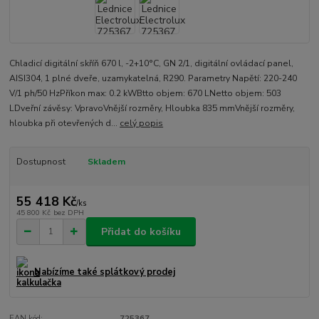
Chladicí digitální skříň 670 l, -2+10°C, GN 2/1, digitální ovládací panel,
AISI304, 1 plné dveře, uzamykatelná, R290. Parametry Napětí: 220-240
V/1 ph/50 HzPříkon max: 0.2 kWBtto objem: 670 LNetto objem: 503
LDveřní závěsy: VpravoVnější rozměry, Hloubka 835 mmVnější rozměry,
hloubka při otevřených d...
celý popis
Dostupnost
Skladem
55 418 Kč
/
ks
45 800 Kč
bez DPH
Přidat do košíku
Nabízíme také splátkový prodej
EAN kód:
725367