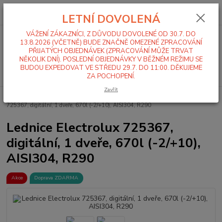
0
ks
+420 519 411 299
CZK
za
0,00 Kč
LETNÍ DOVOLENÁ
Po-Pá 7-16 hod
VÁŽENÍ ZÁKAZNÍCI, Z DŮVODU DOVOLENÉ OD 30.7. DO
Menu
13.8.2026 (VČETNĚ) BUDE ZNAČNĚ OMEZENÉ ZPRACOVÁNÍ
PŘIJATÝCH OBJEDNÁVEK (ZPRACOVÁNÍ MŮŽE TRVAT
NĚKOLIK DNÍ). POSLEDNÍ OBJEDNÁVKY V BĚŽNÉM REŽIMU SE
BUDOU EXPEDOVAT VE STŘEDU 29.7. DO 11:00. DĚKUJEME
Hledat
ZA POCHOPENÍ.
Zavřít
Úvod
Lednice, Mrazáky
Lednice
Plné dveře
Lednice Electrolux
725367, digitální, 1 dveře, 670l (-2/+10), AISI304, R290
Lednice Electrolux 725367,
digitální, 1 dveře, 670l (-2/+10),
AISI304, R290
Akce
Doprava ZDARMA