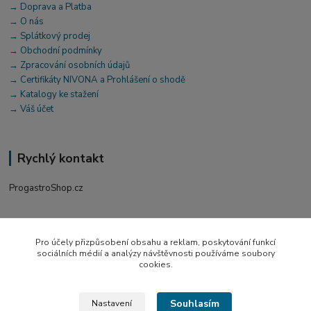
→ Doprava a Platba
→ O nás
→ Splátkový prodej
→ Obchodní podmínky
→ Zpracování osobních údajů
→ Certifikáty NIVONA a Prohlášení o shodě
→ Katalogy ke stažení
→ Váš účet
Rychlý kontakt
ProgastroShop.cz
+420 519 411 299
Po-Pá 7-16 hod
Pro účely přizpůsobení obsahu a reklam, poskytování funkcí
sociálních médií a analýzy návštěvnosti používáme soubory
obchod@progastro.cz
cookies.
Souhlasím
Nastavení