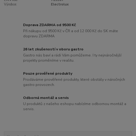
Výrobce:
Electrolux
Doprava ZDARMA od 9500 Kč
Při nákupu od 9500 Kč v ČR a od 12 000 Kč do SK máte
dopravu ZDARMA
26 let zkušeností v oboru gastro
Gastro nás baví a rádi Vám pomůžeme. I ty nejnáročnější
projekty proměníme v realitu.
Pouze prověřené produkty
Prodáváme prověřené produkty, které obstály v náročných
gastro provozech.
Odborná montáž a servis
U produktů z našeho eshopu nabízíme odbornou montáž a
servis.