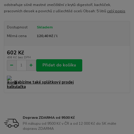
odstraňuje silně mastné znečištění z krytů digestoří, kachliček,
pracovních desek a povrchů z ušlechtilé oceli Obsah: 5 litrů
celý popis
Dostupnost
Skladem
Měrná cena
120,40 Kč / l
602 Kč
498 Kč
bez DPH
Přidat do košíku
Nabízíme také splátkový prodej
Doprava ZDARMA od 9500 Kč
Při nákupu od 9500 Kč v ČR a od 12 000 Kč do SK máte
dopravu ZDARMA