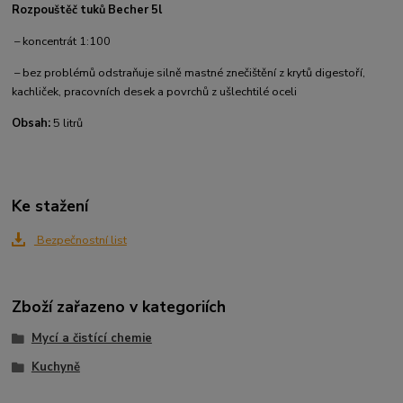
Rozpouštěč tuků Becher 5l
– koncentrát 1:100
– bez problémů odstraňuje silně mastné znečištění z krytů digestoří,
kachliček, pracovních desek a povrchů z ušlechtilé oceli
Obsah:
5 litrů
Ke stažení
Bezpečnostní list
Zboží zařazeno v kategoriích
Mycí a čistící chemie
Kuchyně