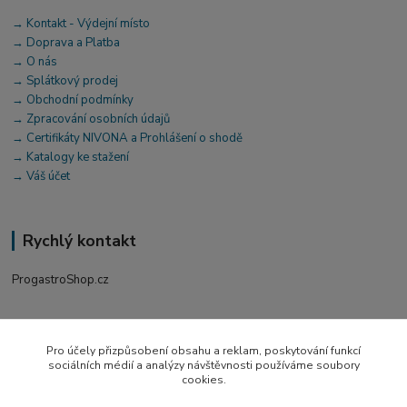
→ Kontakt - Výdejní místo
→ Doprava a Platba
→ O nás
→ Splátkový prodej
→ Obchodní podmínky
→ Zpracování osobních údajů
→ Certifikáty NIVONA a Prohlášení o shodě
→ Katalogy ke stažení
→ Váš účet
Rychlý kontakt
ProgastroShop.cz
+420 519 411 299
Po-Pá 7-16 hod
Pro účely přizpůsobení obsahu a reklam, poskytování funkcí
sociálních médií a analýzy návštěvnosti používáme soubory
obchod@progastro.cz
cookies.