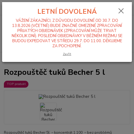
0
ks
+420 519 411 299
CZK
za
0,00 Kč
LETNÍ DOVOLENÁ
Po-Pá 7-16 hod
VÁŽENÍ ZÁKAZNÍCI, Z DŮVODU DOVOLENÉ OD 30.7. DO
Menu
13.8.2026 (VČETNĚ) BUDE ZNAČNĚ OMEZENÉ ZPRACOVÁNÍ
PŘIJATÝCH OBJEDNÁVEK (ZPRACOVÁNÍ MŮŽE TRVAT
NĚKOLIK DNÍ). POSLEDNÍ OBJEDNÁVKY V BĚŽNÉM REŽIMU SE
BUDOU EXPEDOVAT VE STŘEDU 29.7. DO 11:00. DĚKUJEME
Hledat
ZA POCHOPENÍ.
Zavřít
Úvod
Mycí a čistící chemie
Kuchyně
Rozpouštěč tuků Becher 5 l
Rozpouštěč tuků Becher 5 l
TOP produkt
Rozpouštěč tuků Becher 5l – koncentrát 1:100 – bez problémů