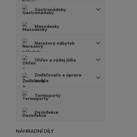
Gastronádoby
Masodesky
Nerezový nábytek
Ohřev a výdej jídla
Změkčovače a úprava
vody
Termoporty
Dezinfekce
NÁHRADNÍ DÍLY