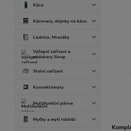
Káva
Kávovary, mlýnky na kávu
Lednice, Mrazáky
Výčepní zařízení a
sodobary Sinop
Stolní zařízení
Konvektomaty
Multifunkční pánve
Myčky a mytí nádobí
Komple