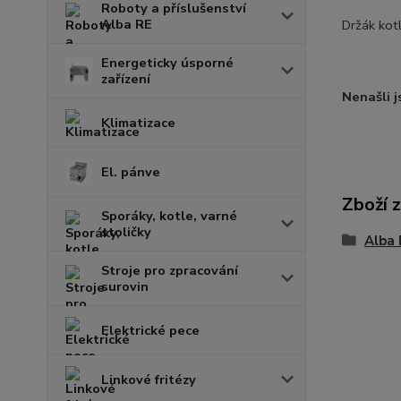
Roboty a příslušenství
Alba RE
Držák kotl
Energeticky úsporné
zařízení
Nenašli j
Klimatizace
El. pánve
Zboží 
Sporáky, kotle, varné
stoličky
Alba 
Stroje pro zpracování
surovin
Elektrické pece
Linkové fritézy