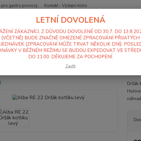
 pro gastro provozy
Kontakt - Výdejní místo
LETNÍ DOVOLENÁ
Nevíte
Hledat
+420
ÁŽENÍ ZÁKAZNÍCI, Z DŮVODU DOVOLENÉ OD 30.7. DO 13.8.20
Po-Pá
(VČETNĚ) BUDE ZNAČNĚ OMEZENÉ ZPRACOVÁNÍ PŘIJATÝCH
JEDNÁVEK (ZPRACOVÁNÍ MŮŽE TRVAT NĚKOLIK DNÍ). POSLE
NÁVKY V BĚŽNÉM REŽIMU SE BUDOU EXPEDOVAT VE STŘEDU
lba RE 22
Sada 10 - Nosič kotlíku
Alba RE 22 Držák kotlíku levý
DO 11:00. DĚKUJEME ZA POCHOPENÍ.
 RE 22 Držák kotlíku levý
Zavřít
Držák k
Hořovi
náhrad
Dos