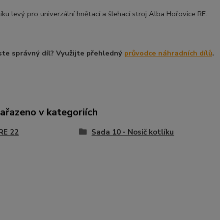
íku levý pro univerzální hnětací a šlehací stroj Alba Hořovice RE.
ste správný díl? Využijte přehledný
průvodce náhradních dílů
.
zařazeno v kategoriích
RE 22
Sada 10 - Nosič kotlíku