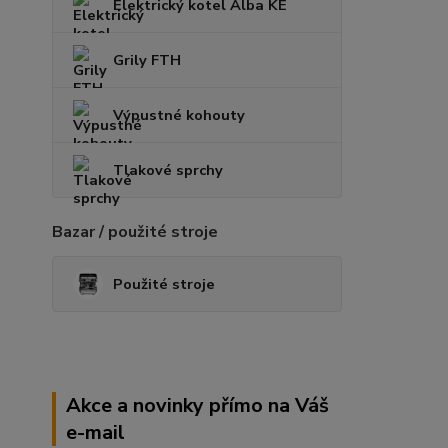
Elektrický kotel Alba KE
Grily FTH
Výpustné kohouty
Tlakové sprchy
Bazar / použité stroje
Použité stroje
Akce a novinky přímo na Váš
e-mail