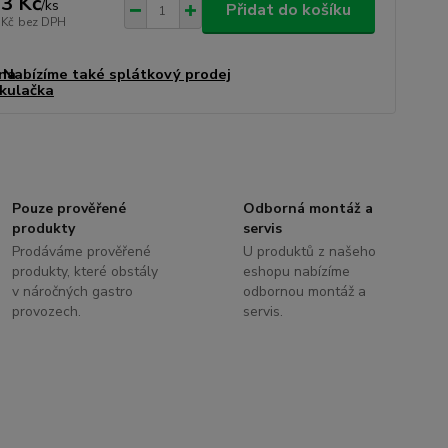
3 Kč
/
ks
Přidat do košíku
 Kč
bez DPH
Nabízíme také splátkový prodej
Pouze prověřené
Odborná montáž a
produkty
servis
Prodáváme prověřené
U produktů z našeho
produkty, které obstály
eshopu nabízíme
v náročných gastro
odbornou montáž a
provozech.
servis.