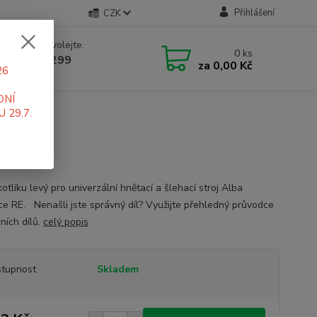
Přihlášení
CZK
 si rady? Zavolejte.
0
ks
 519 411 299
za
0,00 Kč
26
 7-16 hod
DNÍ
 29.7.
otlíku levý pro univerzální hnětací a šlehací stroj Alba
ce RE. Nenašli jste správný díl? Využijte přehledný průvodce
ních dílů.
celý popis
tupnost
Skladem