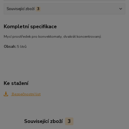
Související zboží
3
Kompletní specifikace
Mycí prostředek pro konvektomaty, dvakrát koncentrovaný.
Obsah:
5 litrů
Ke stažení
Bezpečnostní list
Související zboží
3