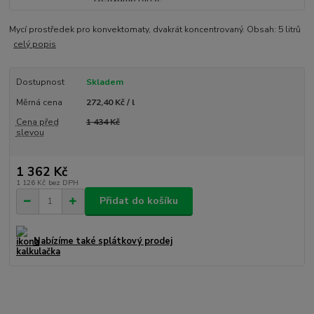
Mycí prostředek pro konvektomaty, dvakrát koncentrovaný. Obsah: 5 litrů
celý popis
Dostupnost
Skladem
Měrná cena
272,40 Kč / l
Cena před
1 434 Kč
slevou
1 362 Kč
1 126 Kč
bez DPH
Přidat do košíku
Nabízíme také splátkový prodej