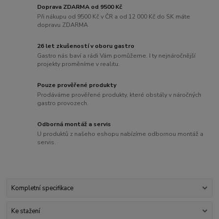
Doprava ZDARMA od 9500 Kč
Při nákupu od 9500 Kč v ČR a od 12 000 Kč do SK máte
dopravu ZDARMA
26 let zkušeností v oboru gastro
Gastro nás baví a rádi Vám pomůžeme. I ty nejnáročnější
projekty proměníme v realitu.
Pouze prověřené produkty
Prodáváme prověřené produkty, které obstály v náročných
gastro provozech.
Odborná montáž a servis
U produktů z našeho eshopu nabízíme odbornou montáž a
servis.
Kompletní specifikace
Ke stažení