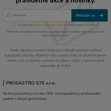
pravidelné akce a novinky.
Přihlásit se
Souhlasím se
zpracováním osobních údajů
za účelem rozesílky newsletteru.
Přihlašte se k odběru newsletteru a veškeré akční nabídky Vám budou chodit
přímo na Váš e-mail.
Podle zákona o evidenci tržeb je prodávající povinen vystavit
kupujícímu účtenku. Příjemce tržby eviduje tržby ve zjednodušeném
režimu, tzn. je povinen zaevidovat přijatou tržbu u správce daně
nejpozději do 5 dnů.
PROGASTRO GTE s.r.o.
Na trhu působíme již od roku 1999. Jsme spolehlivý a profesionální
partner v oblasti gastronomie.