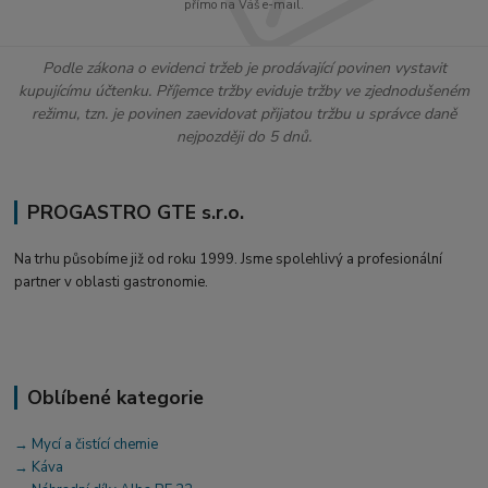
přímo na Váš e-mail.
Podle zákona o evidenci tržeb je prodávající povinen vystavit
kupujícímu účtenku. Příjemce tržby eviduje tržby ve zjednodušeném
režimu, tzn. je povinen zaevidovat přijatou tržbu u správce daně
nejpozději do 5 dnů.
PROGASTRO GTE s.r.o.
Na trhu působíme již od roku 1999. Jsme spolehlivý a profesionální
partner v oblasti gastronomie.
Oblíbené kategorie
→ Mycí a čistící chemie
→ Káva