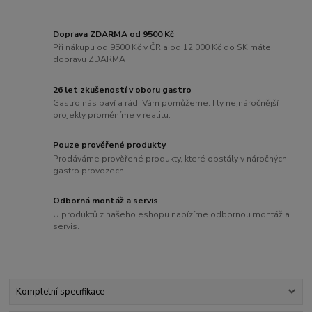
Doprava ZDARMA od 9500 Kč
Při nákupu od 9500 Kč v ČR a od 12 000 Kč do SK máte
dopravu ZDARMA
26 let zkušeností v oboru gastro
Gastro nás baví a rádi Vám pomůžeme. I ty nejnáročnější
projekty proměníme v realitu.
Pouze prověřené produkty
Prodáváme prověřené produkty, které obstály v náročných
gastro provozech.
Odborná montáž a servis
U produktů z našeho eshopu nabízíme odbornou montáž a
servis.
Kompletní specifikace