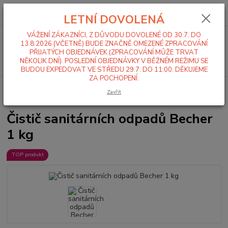
0
ks
+420 519 411 299
CZK
za
0,00 Kč
LETNÍ DOVOLENÁ
Po-Pá 7-16 hod
VÁŽENÍ ZÁKAZNÍCI, Z DŮVODU DOVOLENÉ OD 30.7. DO
Menu
13.8.2026 (VČETNĚ) BUDE ZNAČNĚ OMEZENÉ ZPRACOVÁNÍ
PŘIJATÝCH OBJEDNÁVEK (ZPRACOVÁNÍ MŮŽE TRVAT
Hledat
NĚKOLIK DNÍ). POSLEDNÍ OBJEDNÁVKY V BĚŽNÉM REŽIMU SE
BUDOU EXPEDOVAT VE STŘEDU 29.7. DO 11:00. DĚKUJEME
ZA POCHOPENÍ.
Úvod
Mycí a čistící chemie
Sanita / Koupelny / WC
Čistič sanitárních
Zavřít
odpadů Becher 1 kg
Čistič sanitárních odpadů Becher
1 kg
TOP produkt