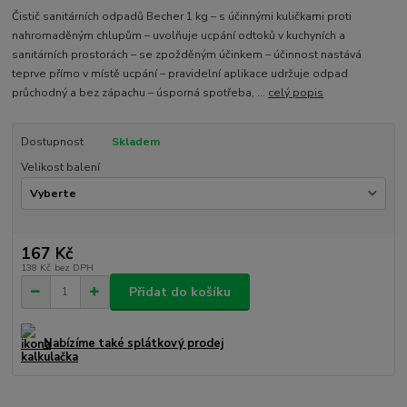
Čistič sanitárních odpadů Becher 1 kg – s účinnými kuličkami proti
nahromaděným chlupům – uvolňuje ucpání odtoků v kuchyních a
sanitárních prostorách – se zpožděným účinkem – účinnost nastává
teprve přímo v místě ucpání – pravidelní aplikace udržuje odpad
průchodný a bez zápachu – úsporná spotřeba, ...
celý popis
Dostupnost
Skladem
Velikost balení
167 Kč
138 Kč
bez DPH
Přidat do košíku
Nabízíme také splátkový prodej