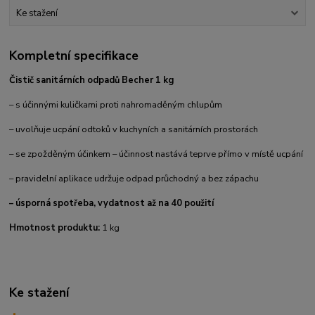
Ke stažení
Kompletní specifikace
Čistič sanitárních odpadů Becher 1 kg
– s účinnými kuličkami proti nahromaděným chlupům
– uvolňuje ucpání odtoků v kuchyních a sanitárních prostorách
– se zpožděným účinkem – účinnost nastává teprve přímo v místě ucpání
– pravidelní aplikace udržuje odpad průchodný a bez zápachu
– úsporná spotřeba, vydatnost až na 40 použití
Hmotnost produktu:
1 kg
Ke stažení