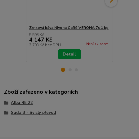
Zrnková káva Nivona Caffé VERONA 7x 1 kg
Odvápňovač
5 593 Kč
4 147 Kč
183 Kč
Není skladem
3 703 Kč
bez DPH
151 Kč
bez 
Detail
Zboží zařazeno v kategoriích
Alba RE 22
Sada 3 - Svislý převod