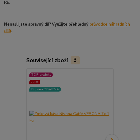
RE.
Nenašli jste správný díl? Využijte přehledný
průvodce náhradních
dílů
.
Související zboží
3
TOP produkt
TOP produkt
Akce
Doprava ZDARMA