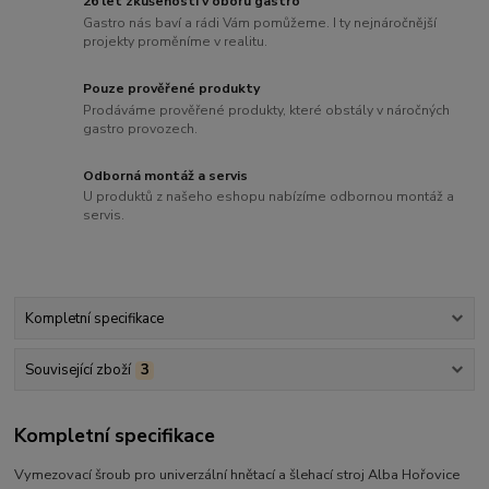
26 let zkušeností v oboru gastro
Gastro nás baví a rádi Vám pomůžeme. I ty nejnáročnější
projekty proměníme v realitu.
Pouze prověřené produkty
Prodáváme prověřené produkty, které obstály v náročných
gastro provozech.
Odborná montáž a servis
U produktů z našeho eshopu nabízíme odbornou montáž a
servis.
Kompletní specifikace
Související zboží
3
Kompletní specifikace
Vymezovací šroub pro univerzální hnětací a šlehací stroj Alba Hořovice