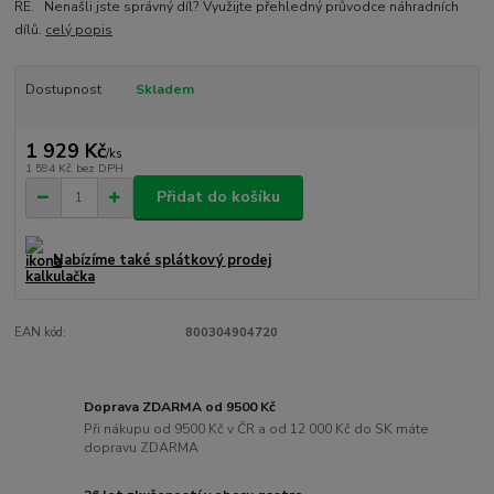
RE. Nenašli jste správný díl? Využijte přehledný průvodce náhradních
dílů.
celý popis
Dostupnost
Skladem
1 929 Kč
/
ks
1 594 Kč
bez DPH
Přidat do košíku
Nabízíme také splátkový prodej
EAN kód:
800304904720
Doprava ZDARMA od 9500 Kč
Při nákupu od 9500 Kč v ČR a od 12 000 Kč do SK máte
dopravu ZDARMA