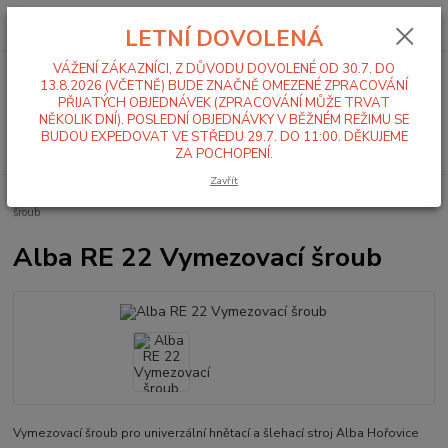
0
ks
+420 519 411 299
CZK
za
0,00 Kč
LETNÍ DOVOLENÁ
Po-Pá 7-16 hod
VÁŽENÍ ZÁKAZNÍCI, Z DŮVODU DOVOLENÉ OD 30.7. DO
Menu
13.8.2026 (VČETNĚ) BUDE ZNAČNĚ OMEZENÉ ZPRACOVÁNÍ
PŘIJATÝCH OBJEDNÁVEK (ZPRACOVÁNÍ MŮŽE TRVAT
NĚKOLIK DNÍ). POSLEDNÍ OBJEDNÁVKY V BĚŽNÉM REŽIMU SE
BUDOU EXPEDOVAT VE STŘEDU 29.7. DO 11:00. DĚKUJEME
Hledat
ZA POCHOPENÍ.
Zavřít
Úvod
Alba RE 22
Sada 3 - Svislý převod
Alba RE 22 Vymezovací
šroub
Alba RE 22 Vymezovací šroub
Vymezovací šroub pro univerzální hnětací a šlehací stroj Alba Hořovice