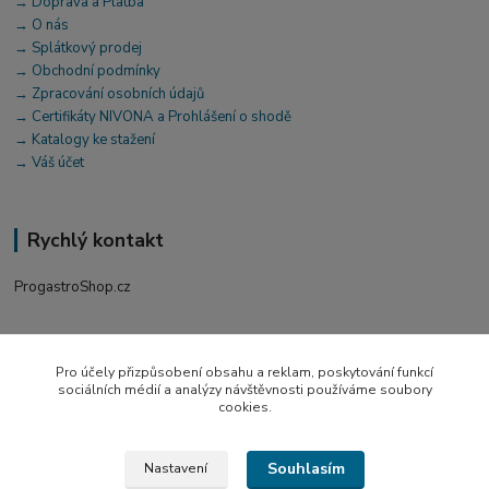
→ Doprava a Platba
→ O nás
→ Splátkový prodej
→ Obchodní podmínky
→ Zpracování osobních údajů
→ Certifikáty NIVONA a Prohlášení o shodě
→ Katalogy ke stažení
→ Váš účet
Rychlý kontakt
ProgastroShop.cz
+420 519 411 299
Po-Pá 7-16 hod
Pro účely přizpůsobení obsahu a reklam, poskytování funkcí
sociálních médií a analýzy návštěvnosti používáme soubory
obchod@progastro.cz
cookies.
Souhlasím
Nastavení