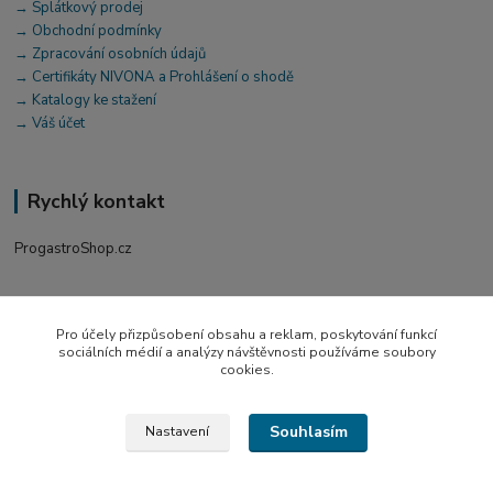
→ Splátkový prodej
→ Obchodní podmínky
→ Zpracování osobních údajů
→ Certifikáty NIVONA a Prohlášení o shodě
→ Katalogy ke stažení
→ Váš účet
Rychlý kontakt
ProgastroShop.cz
+420 519 411 299
Po-Pá 7-16 hod
Pro účely přizpůsobení obsahu a reklam, poskytování funkcí
sociálních médií a analýzy návštěvnosti používáme soubory
obchod@progastro.cz
cookies.
Souhlasím
Nastavení
© 2026 PROGASTRO GTE s.r.o. | ProgastroShop.cz