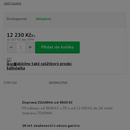
celý popis
Dostupnost
Skladem
12 230 Kč
/
ks
10 107 Kč
bez DPH
Přidat do košíku
Nabízíme také splátkový prodej
EAN kód:
30490275D
Doprava ZDARMA od 9500 Kč
Při nákupu od 9500 Kč v ČR a od 12 000 Kč do SK máte
dopravu ZDARMA
26 let zkušeností v oboru gastro