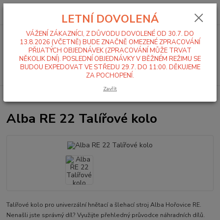
0
ks
+420 519 411 299
CZK
za
0,00 Kč
LETNÍ DOVOLENÁ
Po-Pá 7-16 hod
VÁŽENÍ ZÁKAZNÍCI, Z DŮVODU DOVOLENÉ OD 30.7. DO
Menu
13.8.2026 (VČETNĚ) BUDE ZNAČNĚ OMEZENÉ ZPRACOVÁNÍ
PŘIJATÝCH OBJEDNÁVEK (ZPRACOVÁNÍ MŮŽE TRVAT
NĚKOLIK DNÍ). POSLEDNÍ OBJEDNÁVKY V BĚŽNÉM REŽIMU SE
BUDOU EXPEDOVAT VE STŘEDU 29.7. DO 11:00. DĚKUJEME
Hledat
ZA POCHOPENÍ.
Zavřít
Úvod
Alba RE 22
Sada 3 - Svislý převod
Alba RE 22 Talířové kolo
Alba RE 22 Talířové kolo
Talířové kolo pro univerzální hnětací a šlehací stroj Alba Hořovice RE.
Nenašli jste správný díl? Využijte přehledný průvodce náhradních dílů.