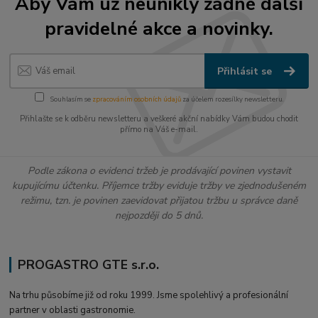
Aby Vám už neunikly žádné další
pravidelné akce a novinky.
Přihlásit se
Souhlasím se
zpracováním osobních údajů
za účelem rozesílky newsletteru.
Přihlašte se k odběru newsletteru a veškeré akční nabídky Vám budou chodit
přímo na Váš e-mail.
Podle zákona o evidenci tržeb je prodávající povinen vystavit
kupujícímu účtenku. Příjemce tržby eviduje tržby ve zjednodušeném
režimu, tzn. je povinen zaevidovat přijatou tržbu u správce daně
nejpozději do 5 dnů.
PROGASTRO GTE s.r.o.
Na trhu působíme již od roku 1999. Jsme spolehlivý a profesionální
partner v oblasti gastronomie.