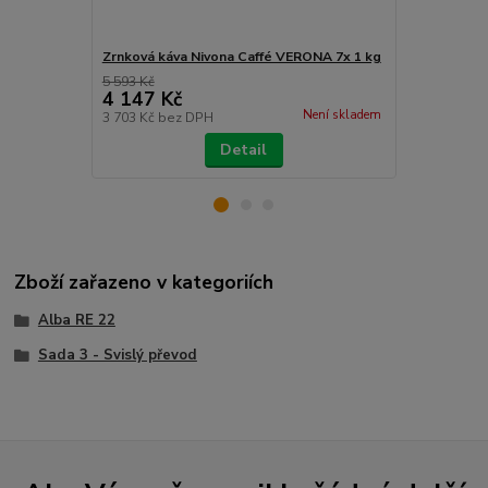
Zrnková káva Nivona Caffé VERONA 7x 1 kg
Odvápňovač
5 593 Kč
4 147 Kč
183 Kč
Není skladem
3 703 Kč
bez DPH
151 Kč
bez 
Detail
Zboží zařazeno v kategoriích
Alba RE 22
Sada 3 - Svislý převod