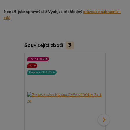
Nenašli jste správný díl? Využijte přehledný
průvodce náhradních
dílů
.
Související zboží
3
TOP produkt
TOP produkt
Akce
Doprava ZDARMA