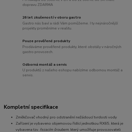
dopravu ZDARMA
26 let zkušeností v oboru gastro
Gastro nás baví a rádi Vám pomůžeme. I ty nejnáročnější
projekty proměníme v realitu.
Pouze prověřené produkty
Prodáváme prověřené produkty, které obstály v náročných
gastro provozech.
Odborná montáž a servis
U produktů z našeho eshopu nabízíme odbornou montáž a
servis.
Kompletní specifikace
Změkčovač vhodný pro odstranění nežádoucí tvrdosti vody
Zařízení je vybaveno objemovou řídící jednotkou RX65, která je
vybavena tzv.
řezacím šroubem
, který umožňuje provozovateli