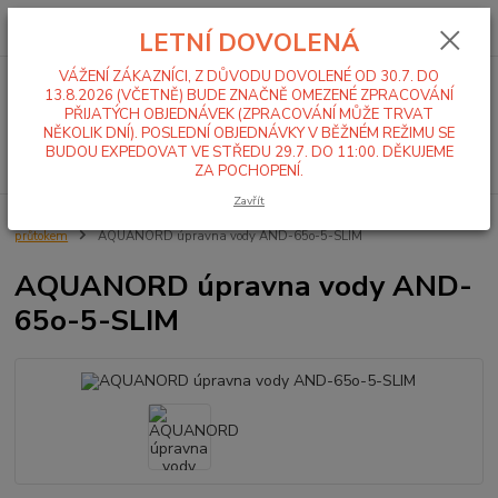
0
ks
+420 519 411 299
CZK
za
0,00 Kč
LETNÍ DOVOLENÁ
Po-Pá 7-16 hod
VÁŽENÍ ZÁKAZNÍCI, Z DŮVODU DOVOLENÉ OD 30.7. DO
Menu
13.8.2026 (VČETNĚ) BUDE ZNAČNĚ OMEZENÉ ZPRACOVÁNÍ
PŘIJATÝCH OBJEDNÁVEK (ZPRACOVÁNÍ MŮŽE TRVAT
NĚKOLIK DNÍ). POSLEDNÍ OBJEDNÁVKY V BĚŽNÉM REŽIMU SE
BUDOU EXPEDOVAT VE STŘEDU 29.7. DO 11:00. DĚKUJEME
Hledat
ZA POCHOPENÍ.
Zavřít
Úvod
Změkčovače a úprava vody
Automatické změkčovače řízené
průtokem
AQUANORD úpravna vody AND-65o-5-SLIM
AQUANORD úpravna vody AND-
65o-5-SLIM