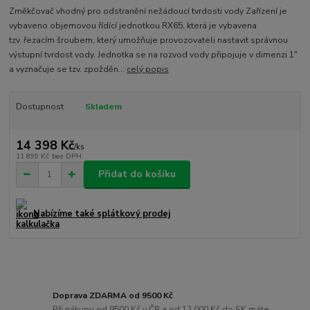
Změkčovač vhodný pro odstranění nežádoucí tvrdosti vody Zařízení je
vybaveno objemovou řídící jednotkou RX65, která je vybavena
tzv. řezacím šroubem, který umožňuje provozovateli nastavit správnou
výstupní tvrdost vody. Jednotka se na rozvod vody připojuje v dimenzi 1″
a vyznačuje se tzv. zpožděn...
celý popis
Dostupnost
Skladem
14 398 Kč
/
ks
11 899 Kč
bez DPH
Přidat do košíku
Nabízíme také splátkový prodej
Doprava ZDARMA od 9500 Kč
Při nákupu od 9500 Kč v ČR a od 12 000 Kč do SK máte