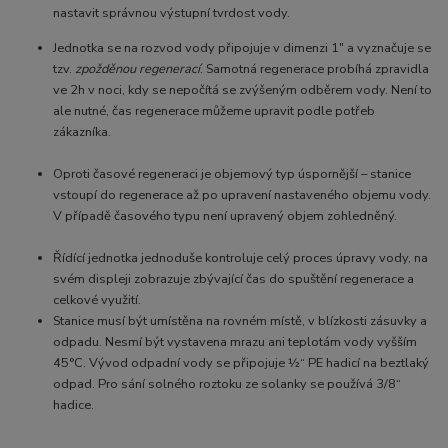
nastavit správnou výstupní tvrdost vody.
Jednotka se na rozvod vody připojuje v dimenzi 1″ a vyznačuje se
tzv.
zpožděnou regenerací
. Samotná regenerace probíhá zpravidla
ve 2h v noci, kdy se nepočítá se zvýšeným odběrem vody. Není to
ale nutné, čas regenerace můžeme upravit podle potřeb
zákazníka.
Oproti časové regeneraci je objemový typ úspornější – stanice
vstoupí do regenerace až po upravení nastaveného objemu vody.
V případě časového typu není upravený objem zohledněný.
Řídící jednotka jednoduše kontroluje celý proces úpravy vody, na
svém displeji zobrazuje zbývající čas do spuštění regenerace a
celkové využití.
Stanice musí být umístěna na rovném místě, v blízkosti zásuvky a
odpadu. Nesmí být vystavena mrazu ani teplotám vody vyšším
45°C. Vývod odpadní vody se připojuje ½“ PE hadicí na beztlaký
odpad. Pro sání solného roztoku ze solanky se používá 3/8“
hadice.