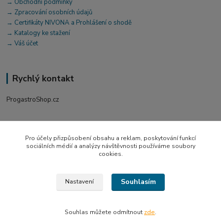
→ Obchodní podmínky
→ Zpracování osobních údajů
→ Certifikáty NIVONA a Prohlášení o shodě
→ Katalogy ke stažení
→ Váš účet
Rychlý kontakt
ProgastroShop.cz
+420 519 411 299
Po-Pá 7-16 hod
Pro účely přizpůsobení obsahu a reklam, poskytování funkcí
sociálních médií a analýzy návštěvnosti používáme soubory
obchod@progastro.cz
cookies.
Souhlasím
Nastavení
© 2026 PROGASTRO GTE s.r.o. | ProgastroShop.cz
Souhlas můžete odmítnout
zde
.
Vytvořeno na
Eshop-rychle.cz