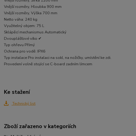
Vnější rozměry, Šířka 1200 mm
Vnější rozměry, Hloubka 900 mm
Vnější rozměry, Výška 700 mm
Netto váha: 240 kg
Využitelný objem: 75 L
Sklápěcí mechanismus Automatický
Dvouplášťové víko ✔
Typ ohřevu Přímý
Ochrana pro vodě: IPX6
Typ instalace Pro instalaci na sokl, na nožičky, umístění ke zdi.
Provedení volně stojící se C-board zadním límcem
Ke stažení
Technický list
Zboží zařazeno v kategoriích