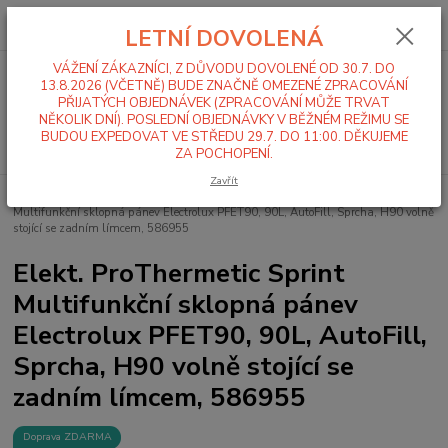
0
ks
+420 519 411 299
CZK
za
0,00 Kč
LETNÍ DOVOLENÁ
Po-Pá 7-16 hod
VÁŽENÍ ZÁKAZNÍCI, Z DŮVODU DOVOLENÉ OD 30.7. DO
Menu
13.8.2026 (VČETNĚ) BUDE ZNAČNĚ OMEZENÉ ZPRACOVÁNÍ
PŘIJATÝCH OBJEDNÁVEK (ZPRACOVÁNÍ MŮŽE TRVAT
NĚKOLIK DNÍ). POSLEDNÍ OBJEDNÁVKY V BĚŽNÉM REŽIMU SE
BUDOU EXPEDOVAT VE STŘEDU 29.7. DO 11:00. DĚKUJEME
Hledat
ZA POCHOPENÍ.
Zavřít
Úvod
Multifunkční pánve
Elektrické
Elekt. ProThermetic Sprint
Multifunkční sklopná pánev Electrolux PFET90, 90L, AutoFill, Sprcha, H90 volně
stojící se zadním límcem, 586955
Elekt. ProThermetic Sprint
Multifunkční sklopná pánev
Electrolux PFET90, 90L, AutoFill,
Sprcha, H90 volně stojící se
zadním límcem, 586955
Doprava ZDARMA