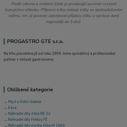
Podle zákona o evidenci tržeb je prodávající povinen vystavit
kupujícímu účtenku. Příjemce tržby eviduje tržby ve zjednodušeném
režimu, tzn. je povinen zaevidovat přijatou tržbu u správce daně
nejpozději do 5 dnů.
PROGASTRO GTE s.r.o.
Na trhu působíme již od roku 1999. Jsme spolehlivý a profesionální
partner v oblasti gastronomie.
Oblíbené kategorie
→ Mycí a čistící chemie
→ Káva
→ Náhradní díly Alba RE 22
→ Náhradní díly Fritézy FE
→ Náhradní díly myčka Alba M 1000