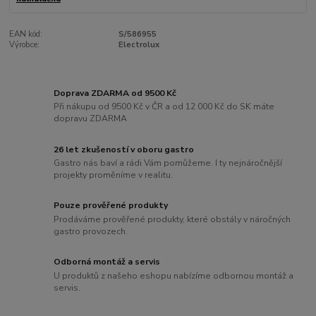
EAN kód:
S/586955
Výrobce:
Electrolux
Doprava ZDARMA od 9500 Kč
Při nákupu od 9500 Kč v ČR a od 12 000 Kč do SK máte
dopravu ZDARMA
26 let zkušeností v oboru gastro
Gastro nás baví a rádi Vám pomůžeme. I ty nejnáročnější
projekty proměníme v realitu.
Pouze prověřené produkty
Prodáváme prověřené produkty, které obstály v náročných
gastro provozech.
Odborná montáž a servis
U produktů z našeho eshopu nabízíme odbornou montáž a
servis.