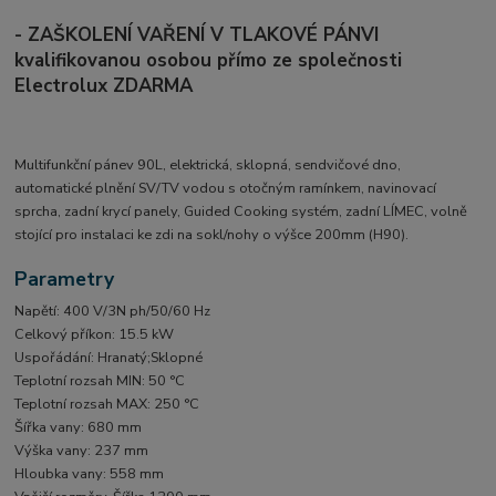
- ZAŠKOLENÍ VAŘENÍ V TLAKOVÉ PÁNVI
kvalifikovanou osobou přímo ze společnosti
Electrolux ZDARMA
Multifunkční pánev 90L, elektrická, sklopná, sendvičové dno,
automatické plnění SV/TV vodou s otočným ramínkem, navinovací
sprcha, zadní krycí panely, Guided Cooking systém, zadní LÍMEC, volně
stojící pro instalaci ke zdi na sokl/nohy o výšce 200mm (H90).
Parametry
Napětí: 400 V/3N ph/50/60 Hz
Celkový příkon: 15.5 kW
Uspořádání: Hranatý;Sklopné
Teplotní rozsah MIN: 50 °C
Teplotní rozsah MAX: 250 °C
Šířka vany: 680 mm
Výška vany: 237 mm
Hloubka vany: 558 mm