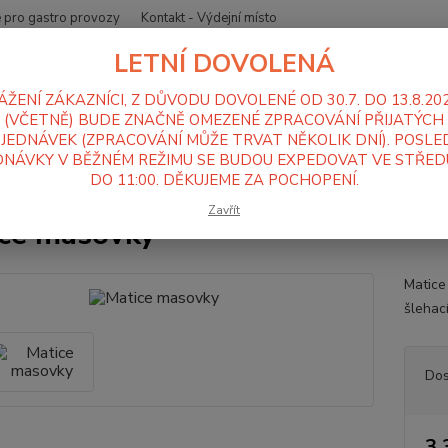
 pro gastro provozy
Kontakt - Výdejní místo
LETNÍ DOVOLENÁ
Nevíte
Hledat
+420
ÁŽENÍ ZÁKAZNÍCI, Z DŮVODU DOVOLENÉ OD 30.7. DO 13.8.20
Po-Pá
(VČETNĚ) BUDE ZNAČNĚ OMEZENÉ ZPRACOVÁNÍ PŘIJATÝCH
JEDNÁVEK (ZPRACOVÁNÍ MŮŽE TRVAT NĚKOLIK DNÍ). POSLE
NÁVKY V BĚŽNÉM REŽIMU SE BUDOU EXPEDOVAT VE STŘEDU
oboty a příslušenství Alba RE
Příslušenství Alba RE
Náhradní díly 
DO 11:00. DĚKUJEME ZA POCHOPENÍ.
e masovky
Zavřít
ce masovky
Matice
šlehac
Dos
3 