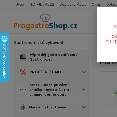
Úvod
N.D. Alba RE 22
Doprava a Platba
O nás
Dotace
V
OB
OBJED
Gastronomické vybavení
Úvod
R
Matic
Výprodej gastro zařízení /
Mati
Gastro bazar
PROBÍHAJÍCÍ AKCE
MYYE - naše privátní
značka - mycí a čistící
chemie, vonné oleje
Mycí a čistící chemie