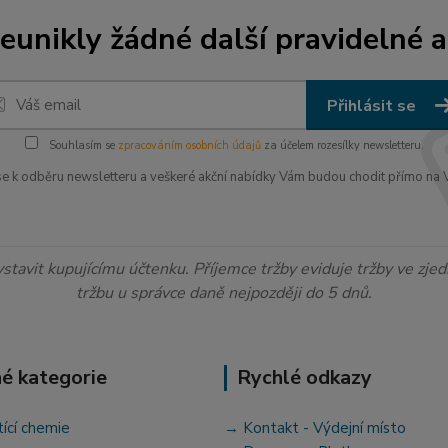
unikly žádné další pravidelné a
Přihlásit se
Souhlasím se
zpracováním osobních údajů
za účelem rozesílky newsletteru.
 se k odběru newsletteru a veškeré akční nabídky Vám budou chodit přímo na V
ystavit kupujícímu účtenku. Příjemce tržby eviduje tržby ve zj
tržbu u správce daně nejpozději do 5 dnů.
é kategorie
Rychlé odkazy
tící chemie
→ Kontakt - Výdejní místo