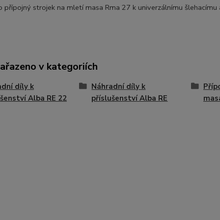
o přípojný strojek na mletí masa Rma 27 k univerzálnímu šlehacímu 
zařazeno v kategoriích
dní díly k
Náhradní díly k
Příp
ušenství Alba RE 22
příslušenství Alba RE
mas