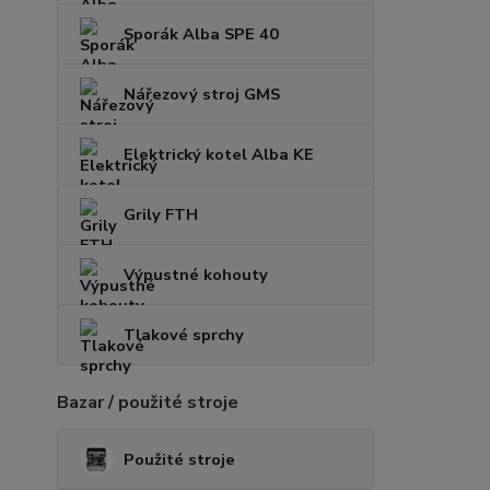
Sporák Alba SPE 40
Nářezový stroj GMS
Elektrický kotel Alba KE
Grily FTH
Výpustné kohouty
Tlakové sprchy
Bazar / použité stroje
Použité stroje