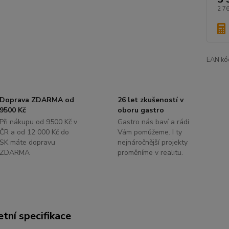
2 7
EAN kó
Doprava ZDARMA od
26 let zkušeností v
9500 Kč
oboru gastro
Při nákupu od 9500 Kč v
Gastro nás baví a rádi
ČR a od 12 000 Kč do
Vám pomůžeme. I ty
SK máte dopravu
nejnáročnější projekty
ZDARMA
proměníme v realitu.
tní specifikace