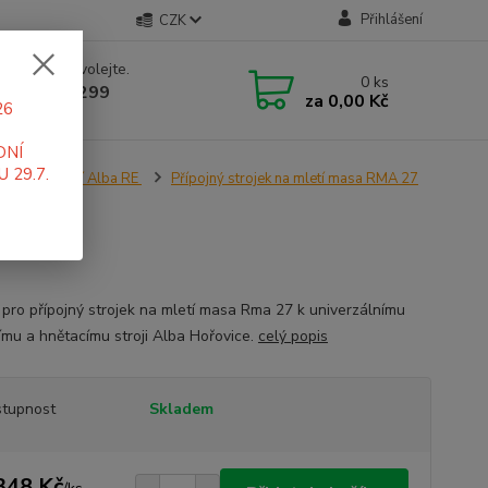
Přihlášení
CZK
 si rady? Zavolejte.
0
ks
 519 411 299
za
0,00 Kč
26
 7-16 hod
DNÍ
 29.7.
k příslušenství Alba RE
Přípojný strojek na mletí masa RMA 27
 pro přípojný strojek na mletí masa Rma 27 k univerzálnímu
ímu a hnětacímu stroji Alba Hořovice.
celý popis
tupnost
Skladem
348 Kč