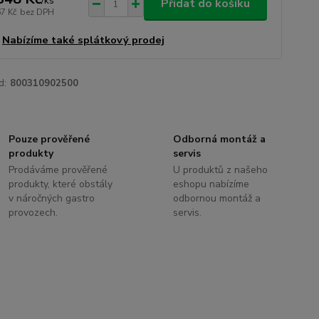
/
ks
Přidat do košíku
67 Kč
bez DPH
Nabízíme také splátkový prodej
d:
800310902500
Pouze prověřené
Odborná montáž a
produkty
servis
Prodáváme prověřené
U produktů z našeho
produkty, které obstály
eshopu nabízíme
v náročných gastro
odbornou montáž a
provozech.
servis.