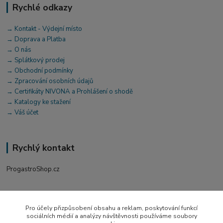
Rychlé odkazy
→ Kontakt - Výdejní místo
→ Doprava a Platba
→ O nás
→ Splátkový prodej
→ Obchodní podmínky
→ Zpracování osobních údajů
→ Certifikáty NIVONA a Prohlášení o shodě
→ Katalogy ke stažení
→ Váš účet
Rychlý kontakt
ProgastroShop.cz
+420 519 411 299
Po-Pá 7-16 hod
Pro účely přizpůsobení obsahu a reklam, poskytování funkcí
sociálních médií a analýzy návštěvnosti používáme soubory
obchod@progastro.cz