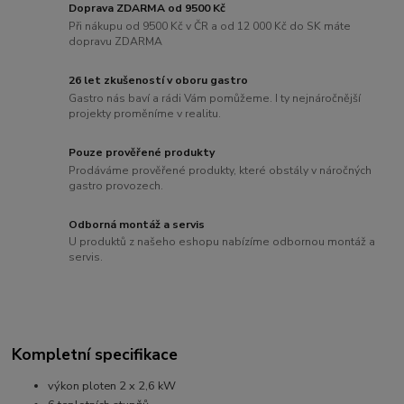
Doprava ZDARMA od 9500 Kč
Při nákupu od 9500 Kč v ČR a od 12 000 Kč do SK máte
dopravu ZDARMA
26 let zkušeností v oboru gastro
Gastro nás baví a rádi Vám pomůžeme. I ty nejnáročnější
projekty proměníme v realitu.
Pouze prověřené produkty
Prodáváme prověřené produkty, které obstály v náročných
gastro provozech.
Odborná montáž a servis
U produktů z našeho eshopu nabízíme odbornou montáž a
servis.
Kompletní specifikace
výkon ploten 2 x 2,6 kW