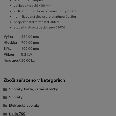
6 teplotních stupňů
velikost modulů 400 mm
vnitřní termostatická ochrana proti přehřátí
horní lisovaná deska pro snadnou údržbu
bezpečnostní termostat 360 °C
stupeň krytí ovládacích prvků IPX4
Výška
330.00 mm
Hloubka
700.00 mm
Šířka
400.00 mm
Příkon
5,2 kW
Hmotnost
20.00 kg
Zboží zařazeno v kategoriích
Sporáky, kotle, varné stoličky
Sporáky
Elektrické sporáky
Řada 700