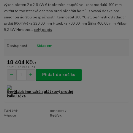
výkon ploten 2 x 2,6 kW 6 teplotních stupňů velikost modulů 400 mm
vnitřní termostatická ochrana proti přehřátí horní lisovaná deska pro
snadnou údržbu bezpečnostní termostat 360 °C stupeň krytí ovládacích
prvků IPX4 Výška 330.00 mm Hloubka 700.00 mm Šířka 400.00 mm Příkon
5,2 kW Hmotno...
celý popis
Dostupnost
Skladem
18 404 Kč
/
ks
15 210 Kč
bez DPH
Přidat do košíku
Nabízíme také splátkový prodej
EAN kód:
00110092
Výrobce:
Redfox