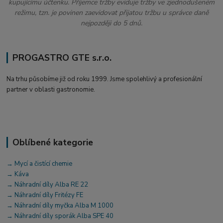
kupujícímu účtenku. Příjemce tržby eviduje tržby ve zjednodušeném
režimu, tzn. je povinen zaevidovat přijatou tržbu u správce daně
nejpozději do 5 dnů.
PROGASTRO GTE s.r.o.
Na trhu působíme již od roku 1999. Jsme spolehlivý a profesionální
partner v oblasti gastronomie.
Oblíbené kategorie
→ Mycí a čistící chemie
→ Káva
→ Náhradní díly Alba RE 22
→ Náhradní díly Fritézy FE
→ Náhradní díly myčka Alba M 1000
→ Náhradní díly sporák Alba SPE 40