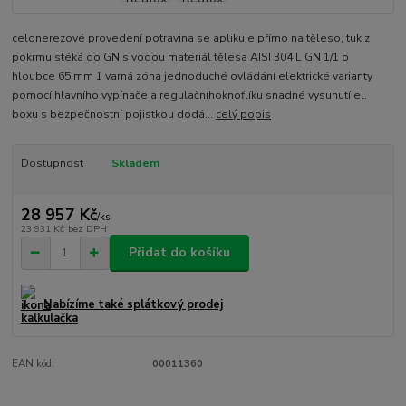
celonerezové provedení potravina se aplikuje přímo na těleso, tuk z
pokrmu stéká do GN s vodou materiál tělesa AISI 304 L GN 1/1 o
hloubce 65 mm 1 varná zóna jednoduché ovládání elektrické varianty
pomocí hlavního vypínače a regulačníhoknoflíku snadné vysunutí el.
boxu s bezpečnostní pojistkou dodá...
celý popis
Dostupnost
Skladem
28 957 Kč
/
ks
23 931 Kč
bez DPH
Přidat do košíku
Nabízíme také splátkový prodej
EAN kód:
00011360