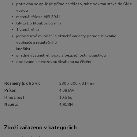
potravina se aplikuje přímo na těleso, tuk z pokrmu stéká do GN s
vodou
materiál tělesa AISI 304 L
GN 1/1 o hloubce 65 mm
1 varná zóna
jednoduché ovládání elektrické varianty pomocí hlavního
vypínače a regulačního
knoflíku
snadné vysunutí el. boxu s bezpečnostní pojistkou
dodáváno s nerezovou škrabkou na čištění
Rozměry (š x h x v):
330 x 600 x 314 mm
Příkon:
4,08 kW
Hmotnost:
10,5 kg
Napětí:
400/3N
Zboží zařazeno v kategoriích