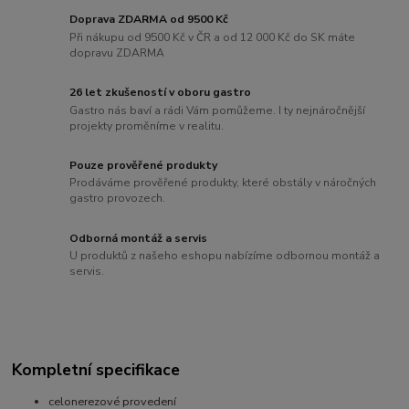
Doprava ZDARMA od 9500 Kč
Při nákupu od 9500 Kč v ČR a od 12 000 Kč do SK máte
dopravu ZDARMA
26 let zkušeností v oboru gastro
Gastro nás baví a rádi Vám pomůžeme. I ty nejnáročnější
projekty proměníme v realitu.
Pouze prověřené produkty
Prodáváme prověřené produkty, které obstály v náročných
gastro provozech.
Odborná montáž a servis
U produktů z našeho eshopu nabízíme odbornou montáž a
servis.
Kompletní specifikace
celonerezové provedení