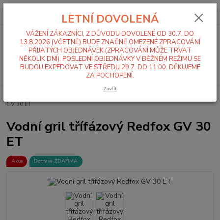
0
ks
+420 519 411 299
CZK
za
0,00 Kč
LETNÍ DOVOLENÁ
Po-Pá 7-16 hod
VÁŽENÍ ZÁKAZNÍCI, Z DŮVODU DOVOLENÉ OD 30.7. DO
Menu
13.8.2026 (VČETNĚ) BUDE ZNAČNĚ OMEZENÉ ZPRACOVÁNÍ
PŘIJATÝCH OBJEDNÁVEK (ZPRACOVÁNÍ MŮŽE TRVAT
NĚKOLIK DNÍ). POSLEDNÍ OBJEDNÁVKY V BĚŽNÉM REŽIMU SE
BUDOU EXPEDOVAT VE STŘEDU 29.7. DO 11:00. DĚKUJEME
Hledat
ZA POCHOPENÍ.
Zavřít
Úvod
Stolní zařízení
Grily
Vodní grily
Vodní gril třífázový Redfox
GV 30 ET
Vodní gril třífázový Redfox GV 30
ET
Akce
Doprava ZDARMA