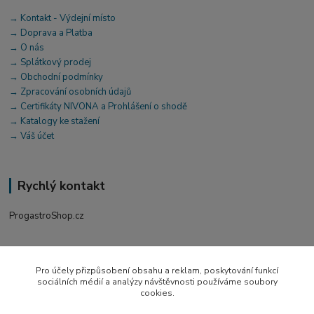
→ Kontakt - Výdejní místo
→ Doprava a Platba
→ O nás
→ Splátkový prodej
→ Obchodní podmínky
→ Zpracování osobních údajů
→ Certifikáty NIVONA a Prohlášení o shodě
→ Katalogy ke stažení
→ Váš účet
Rychlý kontakt
ProgastroShop.cz
+420 519 411 299
Po-Pá 7-16 hod
Pro účely přizpůsobení obsahu a reklam, poskytování funkcí
sociálních médií a analýzy návštěvnosti používáme soubory
obchod@progastro.cz
cookies.