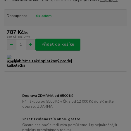
Dostupnost
Skladem
787 Kč
/
ks
650 Kč
bez DPH
Přidat do košíku
Nabízíme také splátkový prodej
Doprava ZDARMA od 9500 Kč
Při nákupu od 9500 Kč v ČR a od 12 000 Kč do SK máte
dopravu ZDARMA
26 let zkušeností v oboru gastro
Gastro nás baví a rádi Vám pomůžeme. I ty nejnáročnější
projekty proměníme v realitu.