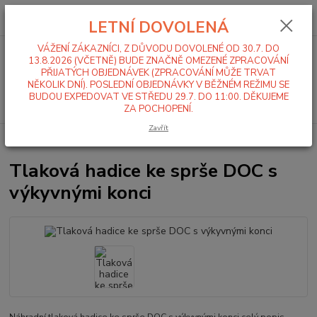
0
ks
+420 519 411 299
CZK
za
0,00 Kč
LETNÍ DOVOLENÁ
Po-Pá 7-16 hod
VÁŽENÍ ZÁKAZNÍCI, Z DŮVODU DOVOLENÉ OD 30.7. DO
Menu
13.8.2026 (VČETNĚ) BUDE ZNAČNĚ OMEZENÉ ZPRACOVÁNÍ
PŘIJATÝCH OBJEDNÁVEK (ZPRACOVÁNÍ MŮŽE TRVAT
NĚKOLIK DNÍ). POSLEDNÍ OBJEDNÁVKY V BĚŽNÉM REŽIMU SE
BUDOU EXPEDOVAT VE STŘEDU 29.7. DO 11:00. DĚKUJEME
Hledat
ZA POCHOPENÍ.
Zavřít
Úvod
Tlakové sprchy
Tlaková hadice ke sprše DOC s výkyvnými konci
Tlaková hadice ke sprše DOC s
výkyvnými konci
Náhradní tlaková hadice ke sprše DOC s výkyvnými konci
celý popis