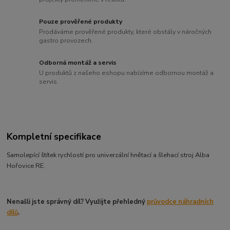
Pouze prověřené produkty
Prodáváme prověřené produkty, které obstály v náročných
gastro provozech.
Odborná montáž a servis
U produktů z našeho eshopu nabízíme odbornou montáž a
servis.
Kompletní specifikace
Samolepící štítek rychlostí pro univerzální hnětací a šlehací stroj Alba
Hořovice RE.
Nenašli jste správný díl? Využijte přehledný
průvodce náhradních
dílů
.