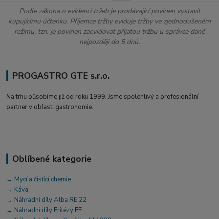
Podle zákona o evidenci tržeb je prodávající povinen vystavit
kupujícímu účtenku. Příjemce tržby eviduje tržby ve zjednodušeném
režimu, tzn. je povinen zaevidovat přijatou tržbu u správce daně
nejpozději do 5 dnů.
PROGASTRO GTE s.r.o.
Na trhu působíme již od roku 1999. Jsme spolehlivý a profesionální
partner v oblasti gastronomie.
Oblíbené kategorie
→ Mycí a čistící chemie
→ Káva
→ Náhradní díly Alba RE 22
→ Náhradní díly Fritézy FE