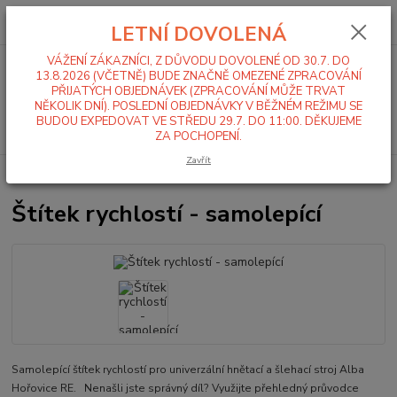
0
ks
+420 519 411 299
CZK
za
0,00 Kč
LETNÍ DOVOLENÁ
Po-Pá 7-16 hod
VÁŽENÍ ZÁKAZNÍCI, Z DŮVODU DOVOLENÉ OD 30.7. DO
Menu
13.8.2026 (VČETNĚ) BUDE ZNAČNĚ OMEZENÉ ZPRACOVÁNÍ
PŘIJATÝCH OBJEDNÁVEK (ZPRACOVÁNÍ MŮŽE TRVAT
NĚKOLIK DNÍ). POSLEDNÍ OBJEDNÁVKY V BĚŽNÉM REŽIMU SE
BUDOU EXPEDOVAT VE STŘEDU 29.7. DO 11:00. DĚKUJEME
Hledat
ZA POCHOPENÍ.
Zavřít
Úvod
Alba RE 22
Ostatní náhradní díly
Štítek rychlostí - samolepící
Štítek rychlostí - samolepící
Samolepící štítek rychlostí pro univerzální hnětací a šlehací stroj Alba
Hořovice RE. Nenašli jste správný díl? Využijte přehledný průvodce