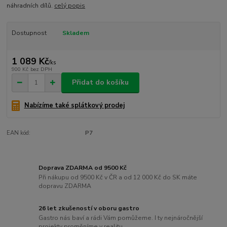
náhradních dílů.
celý popis
Dostupnost
Skladem
1 089 Kč
/
ks
900 Kč
bez DPH
Přidat do košíku
Nabízíme také splátkový prodej
EAN kód:
P7
Doprava ZDARMA od 9500 Kč
Při nákupu od 9500 Kč v ČR a od 12 000 Kč do SK máte
dopravu ZDARMA
26 let zkušeností v oboru gastro
Gastro nás baví a rádi Vám pomůžeme. I ty nejnáročnější
projekty proměníme v realitu.