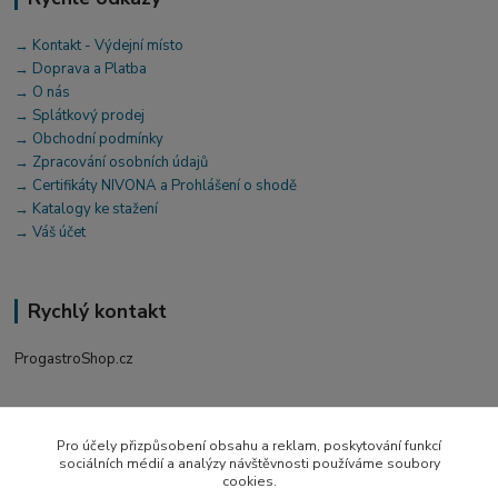
→ Kontakt - Výdejní místo
→ Doprava a Platba
→ O nás
→ Splátkový prodej
→ Obchodní podmínky
→ Zpracování osobních údajů
→ Certifikáty NIVONA a Prohlášení o shodě
→ Katalogy ke stažení
→ Váš účet
Rychlý kontakt
ProgastroShop.cz
+420 519 411 299
Po-Pá 7-16 hod
Pro účely přizpůsobení obsahu a reklam, poskytování funkcí
sociálních médií a analýzy návštěvnosti používáme soubory
obchod@progastro.cz
cookies.