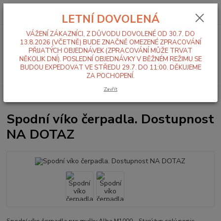
0
ks
+420 519 411 299
CZK
za
0,00 Kč
LETNÍ DOVOLENÁ
Po-Pá 7-16 hod
VÁŽENÍ ZÁKAZNÍCI, Z DŮVODU DOVOLENÉ OD 30.7. DO
Menu
13.8.2026 (VČETNĚ) BUDE ZNAČNĚ OMEZENÉ ZPRACOVÁNÍ
PŘIJATÝCH OBJEDNÁVEK (ZPRACOVÁNÍ MŮŽE TRVAT
NĚKOLIK DNÍ). POSLEDNÍ OBJEDNÁVKY V BĚŽNÉM REŽIMU SE
BUDOU EXPEDOVAT VE STŘEDU 29.7. DO 11:00. DĚKUJEME
Hledat
ZA POCHOPENÍ.
Zavřít
Úvod
Myčka Alba M 1000
Spodní víko čerpadla. Dostupnost NA DOTAZ
Spodní víko čerpadla. Dostupnost
NA DOTAZ
Spodní víko čerpadla pro myčky Alba M1000 – Starý typ
celý popis