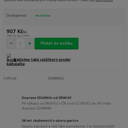
Dostupnost
na dotaz
907 Kč
/
ks
750 Kč
bez DPH
Přidat do košíku
Nabízíme také splátkový prodej
EAN kód:
31090021
Doprava ZDARMA od 9500 Kč
Při nákupu od 9500 Kč v ČR a od 12 000 Kč do SK máte
dopravu ZDARMA
26 let zkušeností v oboru gastro
Gastro nás baví a rádi Vám pomůžeme. I ty nejnáročnější