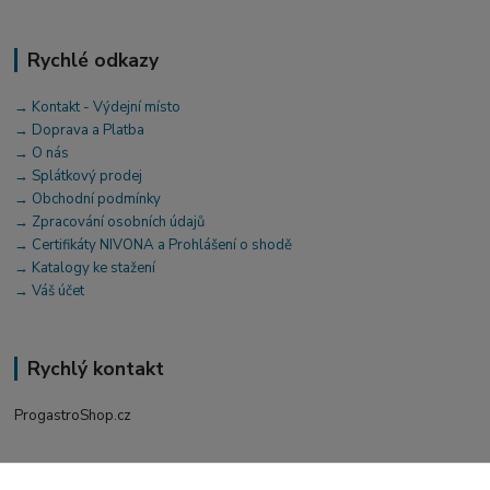
Rychlé odkazy
→ Kontakt - Výdejní místo
→ Doprava a Platba
→ O nás
→ Splátkový prodej
→ Obchodní podmínky
→ Zpracování osobních údajů
→ Certifikáty NIVONA a Prohlášení o shodě
→ Katalogy ke stažení
→ Váš účet
Rychlý kontakt
ProgastroShop.cz
+420 519 411 299