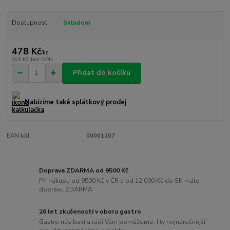
Dostupnost
Skladem
478 Kč
/
ks
395 Kč
bez DPH
Přidat do košíku
Nabízíme také splátkový prodej
EAN kód:
00001207
Doprava ZDARMA od 9500 Kč
Při nákupu od 9500 Kč v ČR a od 12 000 Kč do SK máte
dopravu ZDARMA
26 let zkušeností v oboru gastro
Gastro nás baví a rádi Vám pomůžeme. I ty nejnáročnější