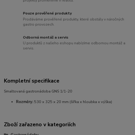
projekty proměníme v realitu.
Pouze prověřené produkty
Prodáváme prověřené produkty, které obstály v náročných
gastro provozech.
Odborná montáž a servis
U produktů z našeho eshopu nabízíme odbornou montáž a
servis.
Kompletní specifikace
Smaltovaná gastronádoba GNS 1/1-20
Rozměry:
530 x 325 x 20 mm (šířka x hloubka x výška)
Zboží zařazeno v kategoriích
Gastronádoby