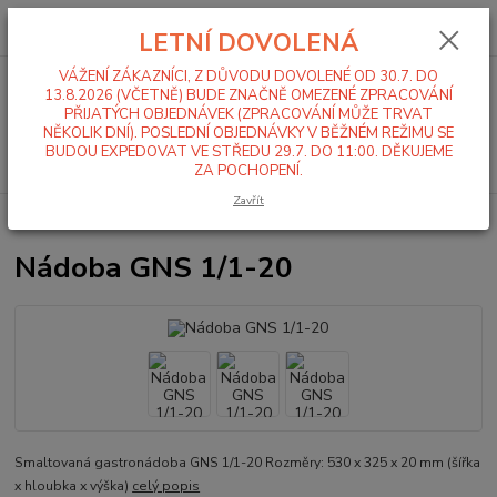
0
ks
+420 519 411 299
CZK
za
0,00 Kč
LETNÍ DOVOLENÁ
Po-Pá 7-16 hod
VÁŽENÍ ZÁKAZNÍCI, Z DŮVODU DOVOLENÉ OD 30.7. DO
Menu
13.8.2026 (VČETNĚ) BUDE ZNAČNĚ OMEZENÉ ZPRACOVÁNÍ
PŘIJATÝCH OBJEDNÁVEK (ZPRACOVÁNÍ MŮŽE TRVAT
NĚKOLIK DNÍ). POSLEDNÍ OBJEDNÁVKY V BĚŽNÉM REŽIMU SE
BUDOU EXPEDOVAT VE STŘEDU 29.7. DO 11:00. DĚKUJEME
Hledat
ZA POCHOPENÍ.
Zavřít
Úvod
Gastronádoby
Smaltované gastronádoby
Nádoba GNS 1/1-20
Nádoba GNS 1/1-20
Smaltovaná gastronádoba GNS 1/1-20 Rozměry: 530 x 325 x 20 mm (šířka
x hloubka x výška)
celý popis