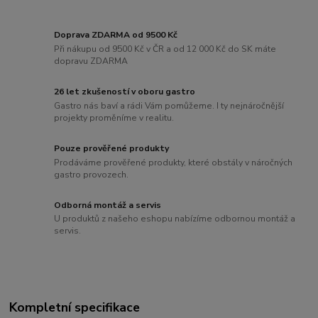
Doprava ZDARMA od 9500 Kč
Při nákupu od 9500 Kč v ČR a od 12 000 Kč do SK máte
dopravu ZDARMA
26 let zkušeností v oboru gastro
Gastro nás baví a rádi Vám pomůžeme. I ty nejnáročnější
projekty proměníme v realitu.
Pouze prověřené produkty
Prodáváme prověřené produkty, které obstály v náročných
gastro provozech.
Odborná montáž a servis
U produktů z našeho eshopu nabízíme odbornou montáž a
servis.
Kompletní specifikace