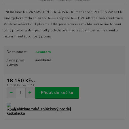
NORDline NOVA SMVH12L-3A1A3NA - Klimatizace SPLIT 3,5 kW set N
energetická třída chlazení A+++ / topení A++ UVC ultrafialová sterilizace
Wi-fi ovládání Cold plasma ION generator režim chlazení režim topení
tichý provoz vnitřní jednotky odvlhčování zdravotní filtry režim spánku
režim I Feel (po...
celý popis
Dostupnost
Skladem
Cena před
27 612 Kč
slevou
18 150 Kč
/
ks
15 000 Kč
bez DPH
Přidat do košíku
Nabízíme také splátkový prodej