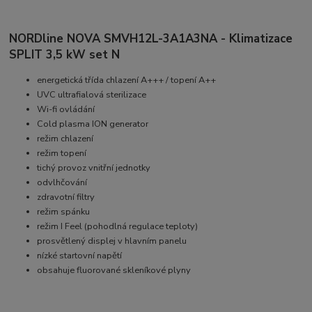
NORDline NOVA SMVH12L-3A1A3NA - Klimatizace
SPLIT 3,5 kW set N
energetická třída chlazení A+++ / topení A++
UVC ultrafialová sterilizace
Wi-fi ovládání
Cold plasma ION generator
režim chlazení
režim topení
tichý provoz vnitřní jednotky
odvlhčování
zdravotní filtry
režim spánku
režim I Feel (pohodlná regulace teploty)
prosvětlený displej v hlavním panelu
nízké startovní napětí
obsahuje fluorované skleníkové plyny