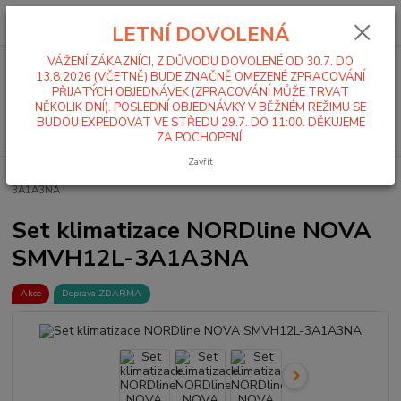
0
ks
+420 519 411 299
CZK
za
0,00 Kč
LETNÍ DOVOLENÁ
Po-Pá 7-16 hod
VÁŽENÍ ZÁKAZNÍCI, Z DŮVODU DOVOLENÉ OD 30.7. DO
Menu
13.8.2026 (VČETNĚ) BUDE ZNAČNĚ OMEZENÉ ZPRACOVÁNÍ
PŘIJATÝCH OBJEDNÁVEK (ZPRACOVÁNÍ MŮŽE TRVAT
NĚKOLIK DNÍ). POSLEDNÍ OBJEDNÁVKY V BĚŽNÉM REŽIMU SE
BUDOU EXPEDOVAT VE STŘEDU 29.7. DO 11:00. DĚKUJEME
Hledat
ZA POCHOPENÍ.
Zavřít
Úvod
Klimatizace
Set klimatizace NORDline NOVA SMVH12L-
3A1A3NA
Set klimatizace NORDline NOVA
SMVH12L-3A1A3NA
Akce
Doprava ZDARMA