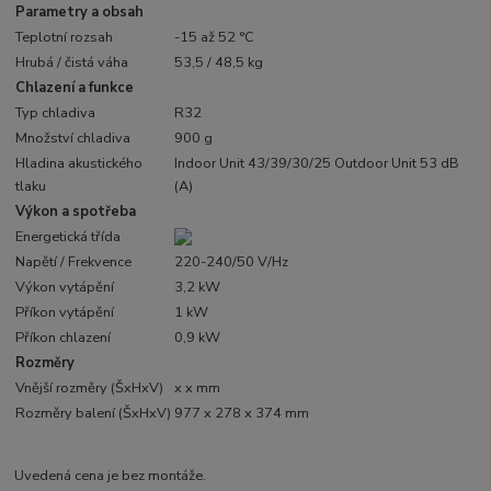
Parametry a obsah
Teplotní rozsah
-15 až 52 °C
Hrubá / čistá váha
53,5 / 48,5 kg
Chlazení a funkce
Typ chladiva
R32
Množství chladiva
900 g
Hladina akustického
Indoor Unit 43/39/30/25 Outdoor Unit 53 dB
tlaku
(A)
Výkon a spotřeba
Energetická třída
Napětí / Frekvence
220-240/50 V/Hz
Výkon vytápění
3,2 kW
Příkon vytápění
1 kW
Příkon chlazení
0,9 kW
Rozměry
Vnější rozměry (ŠxHxV)
x x mm
Rozměry balení (ŠxHxV)
977 x 278 x 374 mm
Uvedená cena je bez montáže.