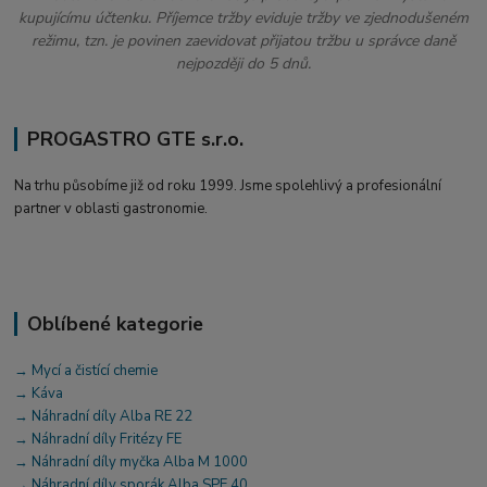
kupujícímu účtenku. Příjemce tržby eviduje tržby ve zjednodušeném
režimu, tzn. je povinen zaevidovat přijatou tržbu u správce daně
nejpozději do 5 dnů.
PROGASTRO GTE s.r.o.
Na trhu působíme již od roku 1999. Jsme spolehlivý a profesionální
partner v oblasti gastronomie.
Oblíbené kategorie
→ Mycí a čistící chemie
→ Káva
→ Náhradní díly Alba RE 22
→ Náhradní díly Fritézy FE
→ Náhradní díly myčka Alba M 1000
→ Náhradní díly sporák Alba SPE 40