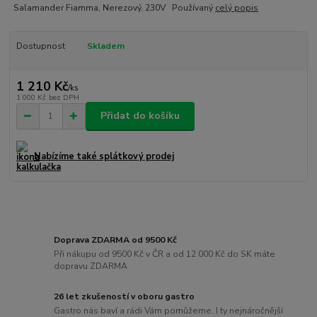
Salamander Fiamma, Nerezový, 230V Používaný
celý popis
Dostupnost
Skladem
1 210 Kč
/
ks
1 000 Kč
bez DPH
Přidat do košíku
Nabízíme také splátkový prodej
Doprava ZDARMA od 9500 Kč
Při nákupu od 9500 Kč v ČR a od 12 000 Kč do SK máte
dopravu ZDARMA
26 let zkušeností v oboru gastro
Gastro nás baví a rádi Vám pomůžeme. I ty nejnáročnější