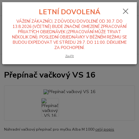
0
ks
+420 519 411 299
CZK
za
0,00 Kč
LETNÍ DOVOLENÁ
Po-Pá 7-16 hod
VÁŽENÍ ZÁKAZNÍCI, Z DŮVODU DOVOLENÉ OD 30.7. DO
Menu
13.8.2026 (VČETNĚ) BUDE ZNAČNĚ OMEZENÉ ZPRACOVÁNÍ
PŘIJATÝCH OBJEDNÁVEK (ZPRACOVÁNÍ MŮŽE TRVAT
NĚKOLIK DNÍ). POSLEDNÍ OBJEDNÁVKY V BĚŽNÉM REŽIMU SE
BUDOU EXPEDOVAT VE STŘEDU 29.7. DO 11:00. DĚKUJEME
Hledat
ZA POCHOPENÍ.
Zavřít
Úvod
Myčka Alba M 1000
Přepínač vačkový VS 16
Přepínač vačkový VS 16
Náhradní vačkový přepínač pro myčku Alba M 1000
celý popis