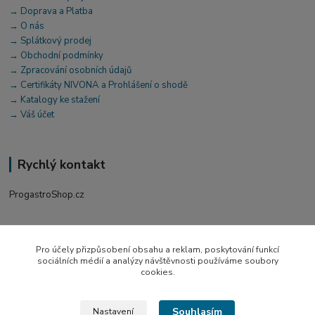
→ Doprava a Platba
→ O nás
→ Splátkový prodej
→ Obchodní podmínky
→ Zpracování osobních údajů
→ Certifikáty NIVONA a Prohlášení o shodě
→ Katalogy ke stažení
→ Váš účet
Rychlý kontakt
ProgastroShop.cz
+420 519 411 299
Po-Pá 7-16 hod
Pro účely přizpůsobení obsahu a reklam, poskytování funkcí
sociálních médií a analýzy návštěvnosti používáme soubory
obchod@progastro.cz
cookies.
Souhlasím
Nastavení