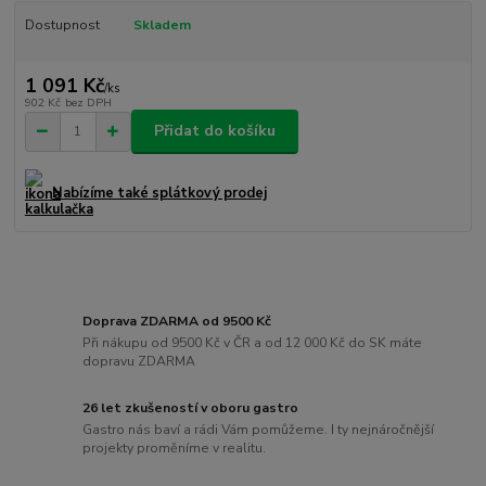
Dostupnost
Skladem
1 091 Kč
/
ks
902 Kč
bez DPH
Přidat do košíku
Nabízíme také splátkový prodej
Doprava ZDARMA od 9500 Kč
Při nákupu od 9500 Kč v ČR a od 12 000 Kč do SK máte
dopravu ZDARMA
26 let zkušeností v oboru gastro
Gastro nás baví a rádi Vám pomůžeme. I ty nejnáročnější
projekty proměníme v realitu.