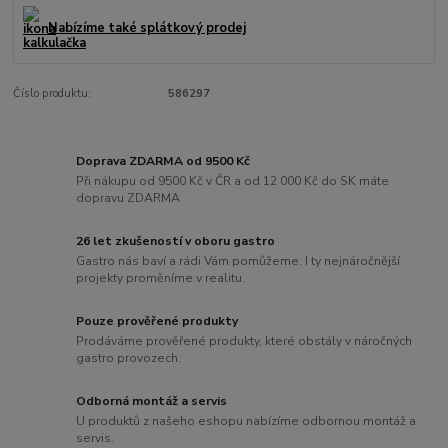
Nabízíme také splátkový prodej
Číslo produktu:
586297
Doprava ZDARMA od 9500 Kč
Při nákupu od 9500 Kč v ČR a od 12 000 Kč do SK máte
dopravu ZDARMA
26 let zkušeností v oboru gastro
Gastro nás baví a rádi Vám pomůžeme. I ty nejnáročnější
projekty proměníme v realitu.
Pouze prověřené produkty
Prodáváme prověřené produkty, které obstály v náročných
gastro provozech.
Odborná montáž a servis
U produktů z našeho eshopu nabízíme odbornou montáž a
servis.