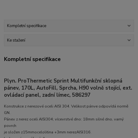
Kompletní specifikace
Ke stažení
Kompletní specifikace
Plyn. ProThermetic Sprint Multifunkční sklopná
pánev, 170L, AutoFill, Sprcha, H90 volně stojící, ext.
ovládací panel, zadní límec, 586297
Konstrukce z nerezové oceli AISI 304. Velikost pánve odpovídá normě
GN.
Pánev z nerez oceli AISI304; vícevrstvé dno: 18mm silné dno, varný
povrch
je složen z15mmocelolitina +3mm nerezAISI316.