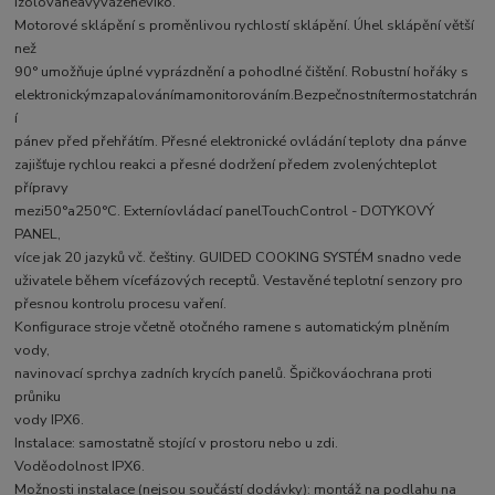
Izolovanéavyváženévíko.
Motorové sklápění s proměnlivou rychlostí sklápění. Úhel sklápění větší
než
90° umožňuje úplné vyprázdnění a pohodlné čištění. Robustní hořáky s
elektronickýmzapalovánímamonitorováním.Bezpečnostnítermostatchrán
í
pánev před přehřátím. Přesné elektronické ovládání teploty dna pánve
zajišťuje rychlou reakci a přesné dodržení předem zvolenýchteplot
přípravy
mezi50°a250°C. Externíovládací panelTouchControl - DOTYKOVÝ
PANEL,
více jak 20 jazyků vč. češtiny. GUIDED COOKING SYSTÉM snadno vede
uživatele během vícefázových receptů. Vestavěné teplotní senzory pro
přesnou kontrolu procesu vaření.
Konfigurace stroje včetně otočného ramene s automatickým plněním
vody,
navinovací sprchya zadních krycích panelů. Špičkováochrana proti
průniku
vody IPX6.
Instalace: samostatně stojící v prostoru nebo u zdi.
Voděodolnost IPX6.
Možnosti instalace (nejsou součástí dodávky): montáž na podlahu na