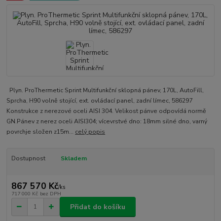
Plyn. ProThermetic Sprint Multifunkční sklopná pánev, 170L, AutoFill,
Sprcha, H90 volně stojící, ext. ovládací panel, zadní límec, 586297
Konstrukce z nerezové oceli AISI 304. Velikost pánve odpovídá normě
GN.Pánev z nerez oceli AISI304; vícevrstvé dno: 18mm silné dno, varný
povrchje složen z15m...
celý popis
Dostupnost
Skladem
867 570 Kč
/
ks
717 000 Kč
bez DPH
Přidat do košíku