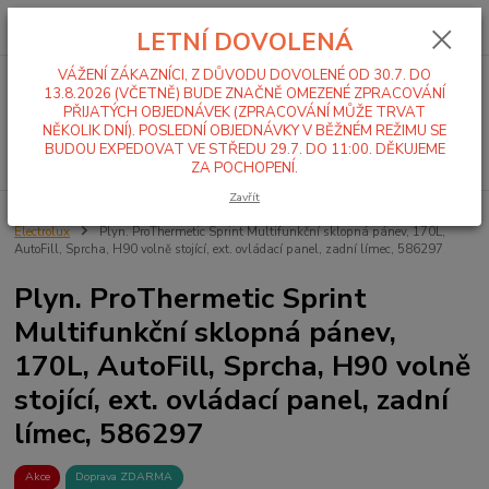
0
ks
+420 519 411 299
CZK
za
0,00 Kč
LETNÍ DOVOLENÁ
Po-Pá 7-16 hod
VÁŽENÍ ZÁKAZNÍCI, Z DŮVODU DOVOLENÉ OD 30.7. DO
Menu
13.8.2026 (VČETNĚ) BUDE ZNAČNĚ OMEZENÉ ZPRACOVÁNÍ
PŘIJATÝCH OBJEDNÁVEK (ZPRACOVÁNÍ MŮŽE TRVAT
NĚKOLIK DNÍ). POSLEDNÍ OBJEDNÁVKY V BĚŽNÉM REŽIMU SE
BUDOU EXPEDOVAT VE STŘEDU 29.7. DO 11:00. DĚKUJEME
Hledat
ZA POCHOPENÍ.
Zavřít
Úvod
PROBÍHAJÍCÍ AKCE
Akce Electrolux
Multifunkční pánve
Electrolux
Plyn. ProThermetic Sprint Multifunkční sklopná pánev, 170L,
AutoFill, Sprcha, H90 volně stojící, ext. ovládací panel, zadní límec, 586297
Plyn. ProThermetic Sprint
Multifunkční sklopná pánev,
170L, AutoFill, Sprcha, H90 volně
stojící, ext. ovládací panel, zadní
límec, 586297
Akce
Doprava ZDARMA