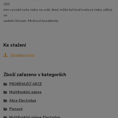
200
mm vysoké nohy nebo na sokl, který může být buď ocelový nebo zděný,
se
zadním límcem. Možnost konektivity.
Ke stažení
Produktový list
Zboží zařazeno v kategoriích
PROBÍHAJÍCÍ AKCE
Multifunkční pánve
Akce Electrolux
Plynové
Multifunkční pánve Electrolux