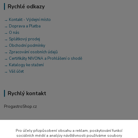
Rychlé odkazy
→ Kontakt - Výdejní místo
→ Doprava a Platba
→ O nás
→ Splátkový prodej
→ Obchodní podmínky
→ Zpracování osobních údajů
→ Certifikáty NIVONA a Prohlášení o shodě
→ Katalogy ke stažení
→ Váš účet
Rychlý kontakt
ProgastroShop.cz
+420 519 411 299
Po-Pá 7-16 hod
Pro účely přizpůsobení obsahu a reklam, poskytování funkcí
sociálních médií a analýzy návštěvnosti používáme soubory