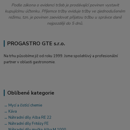
Podle zákona o evidenci tržeb je prodávající povinen vystavit
kupujícímu účtenku. Příjemce tržby eviduje tržby ve zjednodušeném
režimu, tzn. je povinen zaevidovat přijatou tržbu u správce daně
nejpozději do 5 dnů.
PROGASTRO GTE s.r.o.
Na trhu působíme již od roku 1999. Jsme spolehlivý a profesionální
partner v oblasti gastronomie.
Oblíbené kategorie
→ Mycí a čistící chemie
→ Káva
→ Náhradní díly Alba RE 22
→ Náhradní díly Fritézy FE
→ Náhradní díly myčka Alba M 1000