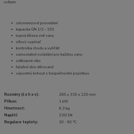
roštem.
celonerezové provedení
kapacita GN 1/2 – 150
topná tělesa vně vany
síťový vypínač
kontrolka chodu a vyhřátí
samostatné ovládání pro každou vanu
odklopné víko
falešné dno děrované
výpustný kohout s bezpečnostní pojistkou
Rozměry (š x h x v):
265 x 330 x 220 mm
Příkon:
1 kW
Hmotnost:
6,3 kg
Napětí:
230/1N
Regulace teploty:
30 - 90 °C