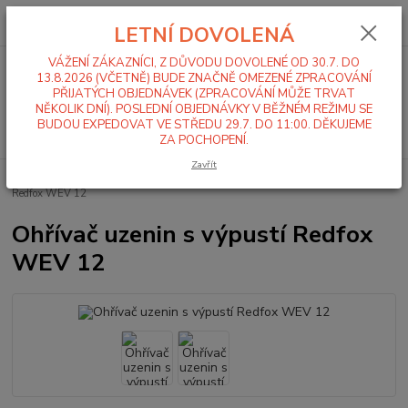
0
ks
+420 519 411 299
CZK
za
0,00 Kč
LETNÍ DOVOLENÁ
Po-Pá 7-16 hod
VÁŽENÍ ZÁKAZNÍCI, Z DŮVODU DOVOLENÉ OD 30.7. DO
Menu
13.8.2026 (VČETNĚ) BUDE ZNAČNĚ OMEZENÉ ZPRACOVÁNÍ
PŘIJATÝCH OBJEDNÁVEK (ZPRACOVÁNÍ MŮŽE TRVAT
NĚKOLIK DNÍ). POSLEDNÍ OBJEDNÁVKY V BĚŽNÉM REŽIMU SE
BUDOU EXPEDOVAT VE STŘEDU 29.7. DO 11:00. DĚKUJEME
Hledat
ZA POCHOPENÍ.
Zavřít
Úvod
Ohřev a výdej jídla
Ohřívače uzenin
Ohřívač uzenin s výpustí
Redfox WEV 12
Ohřívač uzenin s výpustí Redfox
WEV 12