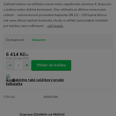
Zařízení určeno na ohřívání uzenin nebo napařování zeleniny. K dispozici
s jednou nebo dvěma komorami. Dno ohřívače je děleno nerezovým
roštem. celonerezové provedení kapacita GN 1/2 – 150 topná tělesa
vně vany síťový vypínač kontrolka chodu a vyhřátí samostatné ovládání
pro každou vanu odklopné ...
celý popis
Dostupnost
Skladem
6 414 Kč
/
ks
5 301 Kč
bez DPH
Přidat do košíku
Nabízíme také splátkový prodej
EAN kód:
00005200
Doprava ZDARMA od 9500 Kč