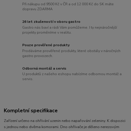
Při nákupu od 9500 Kč v ČR a od 12 000 Kč do SK máte
dopravu ZDARMA
26 let zkušeností v oboru gastro
Gastro nás baví a rádi Vám pomůžeme. I ty nejnáročnější
projekty proměníme v realitu.
Pouze prověřené produkty
Prodáváme prověřené produkty, které obstály v náročných
gastro provozech.
Odborná montáž a servis
U produktů z našeho eshopu nabízíme odbornou montáž a
servis.
Kompletní specifikace
Zařízení určeno na ohřívání uzenin nebo napařování zeleniny. K dispozici
s jednou nebo dvěma komorami. Dno ohřívače je děleno nerezovým